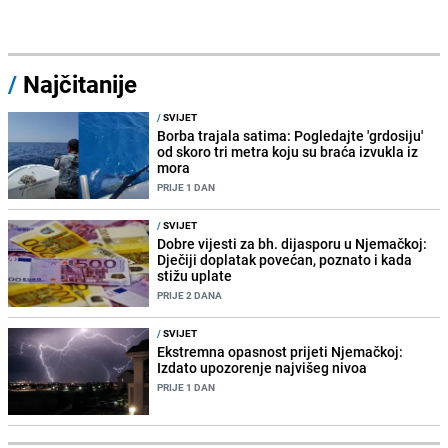
/
Najčitanije
/
SVIJET
Borba trajala satima: Pogledajte 'grdosiju'
od skoro tri metra koju su braća izvukla iz
mora
PRIJE 1 DAN
/
SVIJET
Dobre vijesti za bh. dijasporu u Njemačkoj:
Dječiji doplatak povećan, poznato i kada
stižu uplate
PRIJE 2 DANA
/
SVIJET
Ekstremna opasnost prijeti Njemačkoj:
Izdato upozorenje najvišeg nivoa
PRIJE 1 DAN