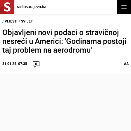
Otvor
/
VIJESTI
/
SVIJET
Objavljeni novi podaci o stravičnoj
nesreći u Americi: 'Godinama postoji
taj problem na aerodromu'
31.01.25. 07:35
AA
0