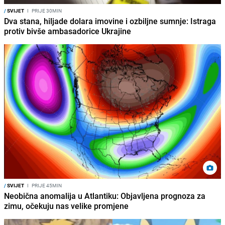
/
SVIJET
I
PRIJE 30MIN
Dva stana, hiljade dolara imovine i ozbiljne sumnje: Istraga
protiv bivše ambasadorice Ukrajine
/
SVIJET
I
PRIJE 45MIN
Neobična anomalija u Atlantiku: Objavljena prognoza za
zimu, očekuju nas velike promjene