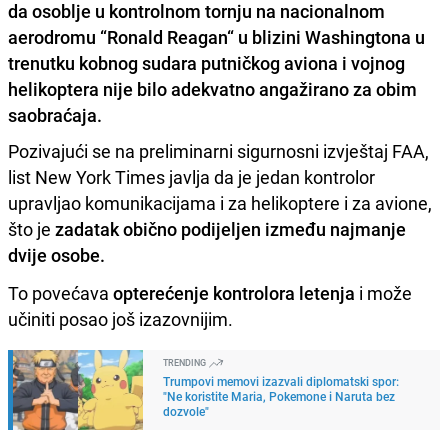
da osoblje u kontrolnom tornju na nacionalnom
aerodromu “Ronald Reagan“ u blizini Washingtona u
trenutku kobnog sudara putničkog aviona i vojnog
helikoptera nije bilo adekvatno angažirano za obim
saobraćaja.
Pozivajući se na preliminarni sigurnosni izvještaj FAA,
list New York Times javlja da je jedan kontrolor
upravljao komunikacijama i za helikoptere i za avione,
što je
zadatak obično podijeljen između najmanje
dvije osobe.
To povećava
opterećenje kontrolora letenja
i može
učiniti posao još izazovnijim.
TRENDING
Trumpovi memovi izazvali diplomatski spor:
"Ne koristite Maria, Pokemone i Naruta bez
dozvole"