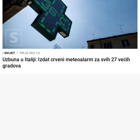
/
SVIJET
I
PRIJE OKO 1H
Uzbuna u Italiji: Izdat crveni meteoalarm za svih 27 većih
gradova