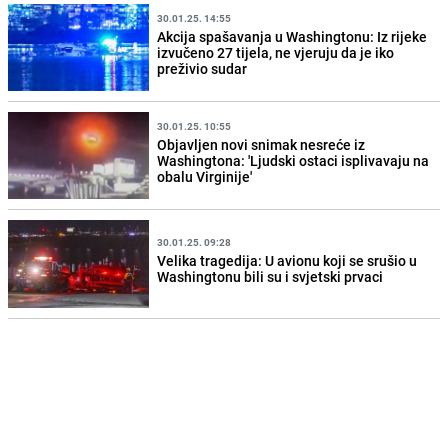
30.01.25. 14:55
Akcija spašavanja u Washingtonu: Iz rijeke
izvučeno 27 tijela, ne vjeruju da je iko
preživio sudar
30.01.25. 10:55
Objavljen novi snimak nesreće iz
Washingtona: 'Ljudski ostaci isplivavaju na
obalu Virginije'
30.01.25. 09:28
Velika tragedija: U avionu koji se srušio u
Washingtonu bili su i svjetski prvaci