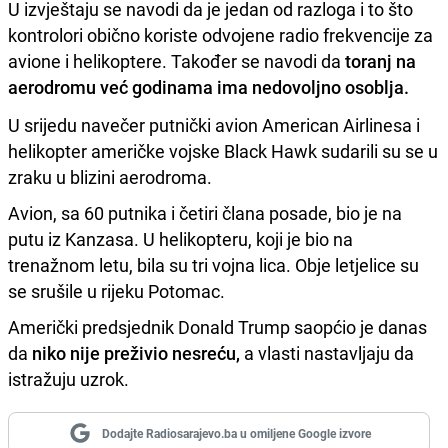
U izvještaju se navodi da je jedan od razloga i to što
kontrolori obično koriste odvojene radio frekvencije za
avione i helikoptere. Također se navodi da
toranj na
aerodromu već godinama ima nedovoljno osoblja.
U srijedu navečer putnički avion American Airlinesa i
helikopter američke vojske Black Hawk sudarili su se u
zraku u blizini aerodroma.
Avion, sa 60 putnika i četiri člana posade, bio je na
putu iz Kanzasa. U helikopteru, koji je bio na
trenažnom letu, bila su tri vojna lica. Obje letjelice su
se srušile u rijeku Potomac.
Američki predsjednik Donald Trump saopćio je danas
da
niko nije preživio nesreću,
a vlasti nastavljaju da
istražuju uzrok.
Dodajte Radiosarajevo.ba u omiljene Google izvore