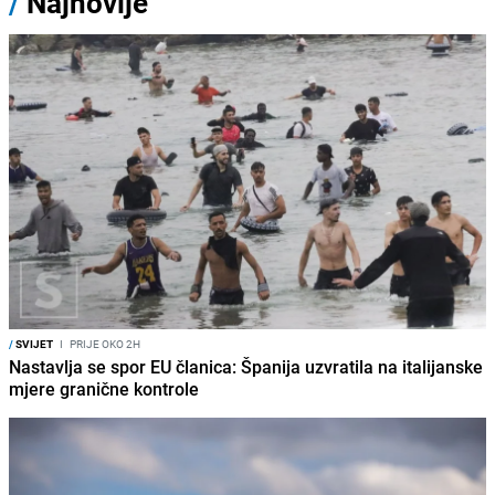
/
Najnovije
/
SVIJET
I
PRIJE OKO 2H
Nastavlja se spor EU članica: Španija uzvratila na italijanske
mjere granične kontrole