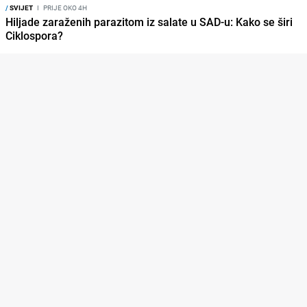
/
SVIJET
I
PRIJE OKO 4H
Hiljade zaraženih parazitom iz salate u SAD-u: Kako se širi
Ciklospora?