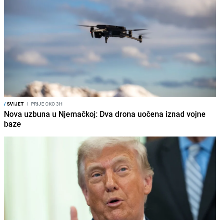
/
SVIJET
I
PRIJE OKO 3H
Nova uzbuna u Njemačkoj: Dva drona uočena iznad vojne
baze