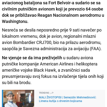
aviacionog bataljona sa Fort Belvoir-a sudario se sa
civilnim putničkim avionom koji je prevozio 64 osobe
dok se približavao Reagan Nacionalnom aerodromu u
Washingtonu.
Nesreća se desila neposredno prije 9 sati navečer po
lokalnom vremenu, dok je avion, regionalni mlazni
avion Bombardier CRJ700, bio na prilazu aerodromu,
saopćila je Savezna administracija za avijaciju (FAA).
Ne vjeruje se da ima preživjelih
u sudaru aviona
putničke kompanije American Airlines i helikoptera
američke vojske Black Hawk, a zvaničnici sada
preusmjeravaju svoj fokus na izvlačenje tijela onih koji
su bili na brodu.
TRENDING
MALI ŽIVOTOPISI | Semezdin Mehmedinović:
Limena kutija s drvenim bojicama