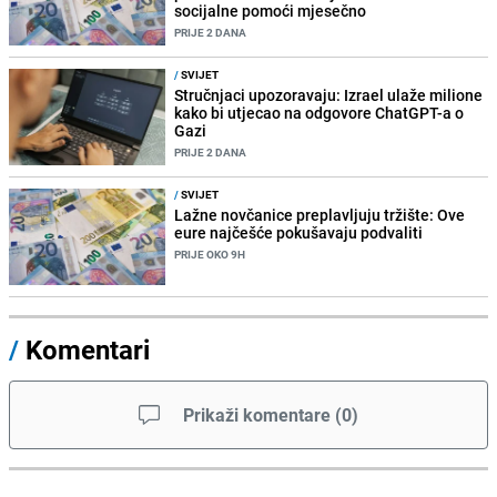
socijalne pomoći mjesečno
PRIJE 2 DANA
/
SVIJET
Stručnjaci upozoravaju: Izrael ulaže milione
kako bi utjecao na odgovore ChatGPT-a o
Gazi
PRIJE 2 DANA
/
SVIJET
Lažne novčanice preplavljuju tržište: Ove
eure najčešće pokušavaju podvaliti
PRIJE OKO 9H
/
Komentari
Prikaži komentare
(
0
)