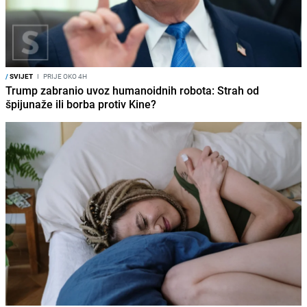
/
SVIJET
I
PRIJE OKO 4H
Trump zabranio uvoz humanoidnih robota: Strah od
špijunaže ili borba protiv Kine?