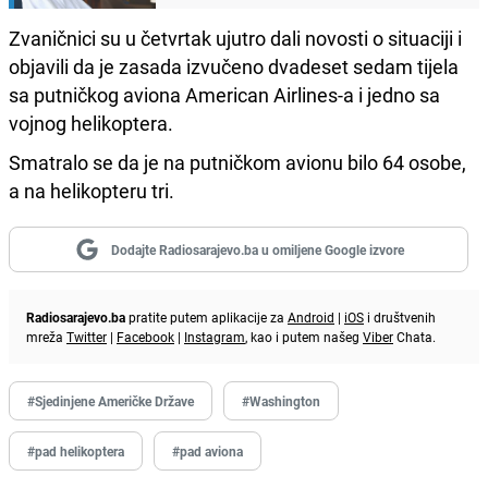
Zvaničnici su u četvrtak ujutro dali novosti o situaciji i
objavili da je zasada izvučeno dvadeset sedam tijela
sa putničkog aviona American Airlines-a i jedno sa
vojnog helikoptera.
Smatralo se da je na putničkom avionu bilo 64 osobe,
a na helikopteru tri.
Dodajte Radiosarajevo.ba u omiljene Google izvore
Radiosarajevo.ba
pratite putem aplikacije za
Android
|
iOS
i društvenih
mreža
Twitter
|
Facebook
|
Instagram
, kao i putem našeg
Viber
Chata.
#Sjedinjene Američke Države
#Washington
#pad helikoptera
#pad aviona