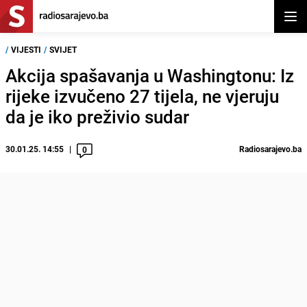
Otvor
/
VIJESTI
/
SVIJET
Akcija spašavanja u Washingtonu: Iz
rijeke izvučeno 27 tijela, ne vjeruju
da je iko preživio sudar
30.01.25. 14:55
Radiosarajevo.ba
0