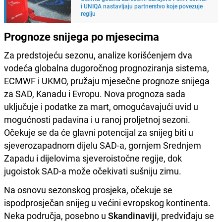
i UNIQA nastavljaju partnerstvo koje povezuje
regiju
Prognoze snijega po mjesecima
Za predstojeću sezonu, analize korišćenjem dva
vodeća globalna dugoročnog prognoziranja sistema,
ECMWF i UKMO, pružaju mjesečne prognoze snijega
za SAD, Kanadu i Evropu. Nova prognoza sada
uključuje i podatke za mart, omogućavajući uvid u
mogućnosti padavina i u ranoj proljetnoj sezoni.
Očekuje se da će glavni potencijal za snijeg biti u
sjeverozapadnom dijelu SAD-a, gornjem Srednjem
Zapadu i dijelovima sjeveroistočne regije, dok
jugoistok SAD-a može očekivati sušniju zimu.
Na osnovu sezonskog prosjeka, očekuje se
ispodprosječan snijeg u većini evropskog kontinenta.
Neka područja, posebno u
Skandinaviji
, predviđaju se