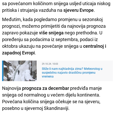
sa povećanom količinom snijega usljed uticaja niskog
pritiska i strujanja vazduha na
sjeveru Evrope
.
Međutim, kada pogledamo promjenu u sezonskoj
prognozi, možemo primijetiti da najnovija prognoza
zapravo pokazuje
više snijega
nego prethodna. U
poređenju sa podacima iz septembra, podaci iz
oktobra ukazuju na povećanje snijega u
centralnoj i
zapadnoj Evropi
.
29.10.24. 10:03
Stiže li nam najhladnija zima? Meteorolog u
susjedstvu najavio drastičnu promjenu
vremena
Najnovija
prognoza za decembar
predviđa manje
snijega od normalnog u većem dijelu kontinenta.
Povećana količina snijega očekuje se na sjeveru,
posebno u sjevernoj Skandinaviji.