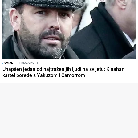
/
SVIJET
I
PRIJE OKO 1H
Uhapšen jedan od najtraženijih ljudi na svijetu: Kinahan
kartel porede s Yakuzom i Camorrom