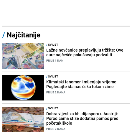
/
Najčitanije
/
SVIJET
Lažne novčanice preplavljuju tržište: Ove
eure najčešće pokušavaju podvaliti
PRIJE 1 DAN
/
SVIJET
Klimatski fenomeni mijenjaju vrijeme:
Pogledajte šta nas čeka tokom zime
PRIJE 2 DANA
/
SVIJET
Dobra vijest za bh. dijasporu u Austriji:
Porodicama stiže dodatna pomoć pred
početak škole
PRIJE 2 DANA