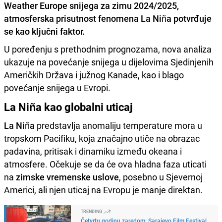
Weather Europe snijega za zimu 2024/2025,
atmosferska prisutnost fenomena La Niña potvrđuje
se kao ključni faktor.
U poređenju s prethodnim prognozama, nova analiza
ukazuje na povećanje snijega u dijelovima Sjedinjenih
Američkih Država i južnog Kanade, kao i blago
povećanje snijega u Evropi.
La Niña kao globalni uticaj
La Niña
predstavlja anomaliju temperature mora u
tropskom Pacifiku, koja značajno utiče na obrazac
padavina, pritisak i dinamiku između okeana i
atmosfere. Očekuje se da će ova hladna faza uticati
na
zimske vremenske uslove
, posebno u Sjevernoj
Americi, ali njen uticaj na Evropu je manje direktan.
TRENDING
Četvrtu godinu zaredom: Sarajevo Film Festival