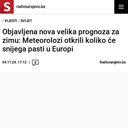
Otvor
/
VIJESTI
/
SVIJET
Objavljena nova velika prognoza za
zimu: Meteorolozi otkrili koliko će
snijega pasti u Europi
04.11.24. 17:12
Radiosarajevo.ba
4