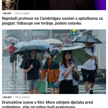
/
SVIJET
I
PRIJE 25MIN
Najmlađi profesor na Cambridgeu suočen s optužbama za
plagijat: Odbacuje sve tvrdnje, podnio ostavku
/
SVIJET
I
PRIJE 30MIN
Dramatične scene u Kini: More odnijelo dječaka pred
roditeljima, više od milion ljudi evakuisano