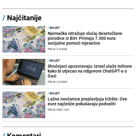
/
Najčitanije
/
SVIJET
Njemačka istražuje slučaj desetočlane
porodice iz BiH: Primaju 7.300 eura
socijalne pomoći mjesečno
PRIJE 2 DANA
/
SVIJET
Stručnjaci upozoravaju: Izrael ulaže milione
kako bi utjecao na odgovore ChatGPT-a o
Gazi
PRIJE 2 DANA
/
SVIJET
Lažne novčanice preplavljuju tržište: Ove
eure najčešće pokušavaju podvaliti
PRIJE OKO 10H
/
Komentari