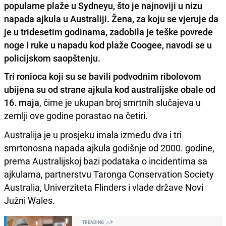
popularne plaže u Sydneyu, što je najnoviji u nizu
napada ajkula u Australiji. Žena, za koju se vjeruje da
je u tridesetim godinama, zadobila je
teške povrede
noge i ruke
u napadu kod plaže Coogee, navodi se u
policijskom saopštenju.
Tri ronioca koji su se bavili podvodnim ribolovom
ubijena su od strane ajkula kod australijske obale od
16. maja
, čime je ukupan broj smrtnih slučajeva u
zemlji ove godine porastao na četiri.
Australija je u prosjeku imala između dva i tri
smrtonosna napada ajkula godišnje od 2000. godine,
prema Australijskoj bazi podataka o incidentima sa
ajkulama, partnerstvu Taronga Conservation Society
Australia, Univerziteta Flinders i vlade države Novi
Južni Wales.
TRENDING