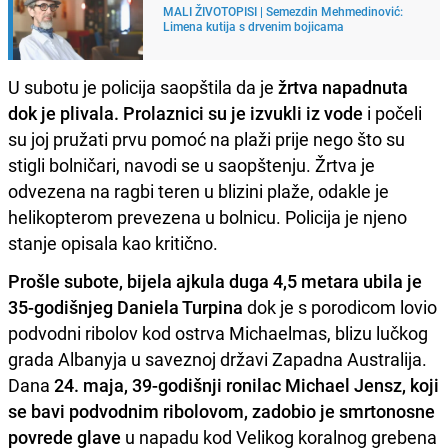
MALI ŽIVOTOPISI | Semezdin Mehmedinović:
Limena kutija s drvenim bojicama
U subotu je policija saopštila da je
žrtva napadnuta
dok je plivala. Prolaznici su je izvukli iz vode
i počeli
su joj pružati prvu pomoć na plaži prije nego što su
stigli bolničari, navodi se u saopštenju. Žrtva je
odvezena na ragbi teren u blizini plaže, odakle je
helikopterom prevezena u bolnicu. Policija je njeno
stanje opisala kao kritično.
Prošle subote, bijela ajkula duga 4,5 metara ubila je
35-godišnjeg Daniela Turpina
dok je s porodicom lovio
podvodni ribolov kod ostrva Michaelmas, blizu lučkog
grada Albanyja u saveznoj državi Zapadna Australija.
Dana
24. maja, 39-godišnji ronilac Michael Jensz, koji
se bavi podvodnim ribolovom, zadobio je smrtonosne
povrede glave
u napadu kod Velikog koralnog grebena