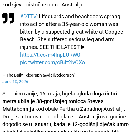
kod sjeveroistočne obale Australije.
#DTTV
: Lifeguards and beachgoers sprang
into action after a 35-year-old woman was
bitten by a suspected great white at Coogee
Beach. She suffered serious leg and arm
injuries. SEE THE LATEST ▶️
https://t.co/m4InpLURW0
pic.twitter.com/oB4t2IvCXo
— The Daily Telegraph (@dailytelegraph)
June 13, 2026
Sedmicu ranije, 16. maja,
bijela ajkula duga četiri
metra ubila je 38-godišnjeg ronioca Stevea
Mattabonnija
kod obale Pertha u Zapadnoj Australiji.
Drugi smrtonosni napad ajkule u Australiji ove godine
dogodio se
u januaru, kada je 12-godišnji dječak umro
u bolnici nekoliko dana nakon što ga je napala bik