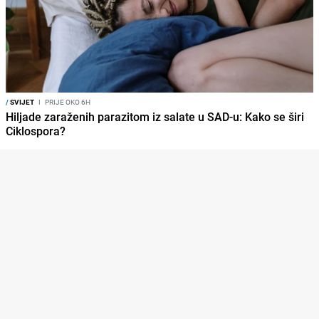
/
SVIJET
I
PRIJE OKO 6H
Hiljade zaraženih parazitom iz salate u SAD-u: Kako se širi
Ciklospora?