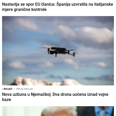
Nastavlja se spor EU članica: Španija uzvratila na italijanske
mjere granične kontrole
/
SVIJET
I
PRIJE OKO 4H
Nova uzbuna u Njemačkoj: Dva drona uočena iznad vojne
baze