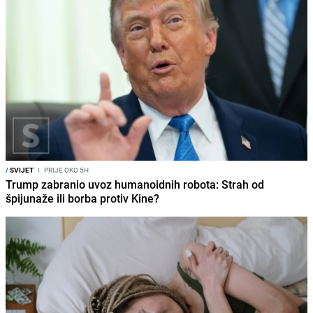
/
SVIJET
I
PRIJE OKO 5H
Trump zabranio uvoz humanoidnih robota: Strah od
špijunaže ili borba protiv Kine?