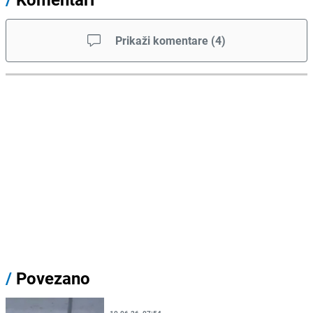
Prikaži komentare
(
4
)
/
Povezano
10.06.26. 07:54