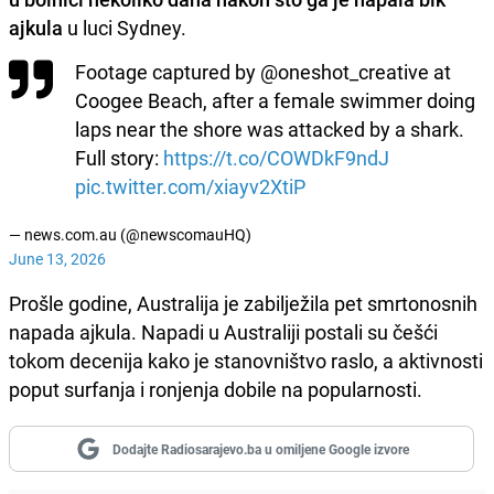
ajkula
u luci Sydney.
Footage captured by @oneshot_creative at
Coogee Beach, after a female swimmer doing
laps near the shore was attacked by a shark.
Full story:
https://t.co/COWDkF9ndJ
pic.twitter.com/xiayv2XtiP
— news.com.au (@newscomauHQ)
June 13, 2026
Prošle godine, Australija je zabilježila pet smrtonosnih
napada ajkula. Napadi u Australiji postali su češći
tokom decenija kako je stanovništvo raslo, a aktivnosti
poput surfanja i ronjenja dobile na popularnosti.
Dodajte Radiosarajevo.ba u omiljene Google izvore