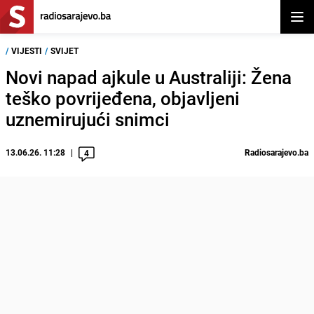
Otvor
/
VIJESTI
/
SVIJET
Novi napad ajkule u Australiji: Žena
teško povrijeđena, objavljeni
uznemirujući snimci
13.06.26. 11:28
Radiosarajevo.ba
4