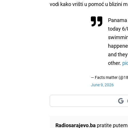
vodi kako vrišti u pomoć u blizini 
Panama C
today 6/
swimming
happened
and they 
other.
pi
— Facts matter (@18
June 9, 2026
Radiosarajevo.ba
pratite putem 