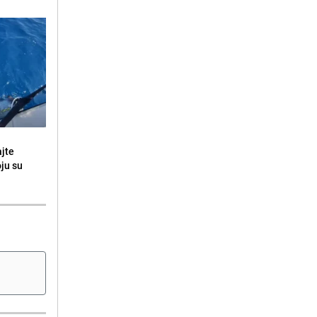
ajte
oju su