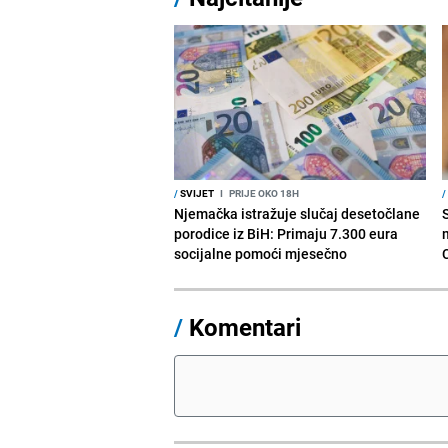
/
SVIJET
I
PRIJE OKO 18H
/
Njemačka istražuje slučaj desetočlane
porodice iz BiH: Primaju 7.300 eura
socijalne pomoći mjesečno
/
Komentari