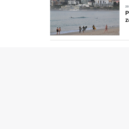
20
P
z