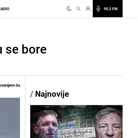
RADIO
90,2 FM
u se bore
osarajevo.ba
/
Najnovije