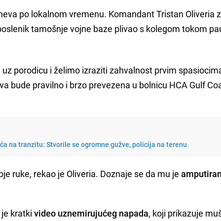
dneva po lokalnom vremenu. Komandant Tristan Oliveria 
poslenik tamošnje vojne baze plivao s kolegom tokom pa
u uz porodicu i želimo izraziti zahvalnost prvim spasiocima
rtva bude pravilno i brzo prevezena u bolnicu HCA Gulf Coa
a na tranzitu: Stvorile se ogromne gužve, policija na terenu
e ruke, rekao je Oliveria. Doznaje se da mu je
amputiran
je kratki
video uznemirujućeg napada
, koji prikazuje mu