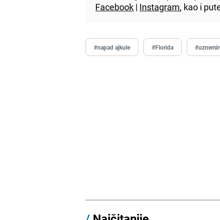
Facebook
|
Instagram
, kao i p
#napad ajkule
#Florida
#uznemir
/
Najčitanije