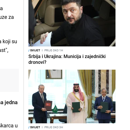
za
uze za
 koji su
st",
/
SVIJET
I
PRIJE OKO 1H
Srbija i Ukrajina: Municija i zajednički
dronovi?
a jedna
škarca u
/
SVIJET
I
PRIJE OKO 3H