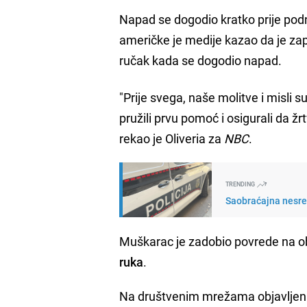
Napad se dogodio kratko prije po
američke je medije kazao da je za
ručak kada se dogodio napad.
"Prije svega, naše molitve i misli s
pružili prvu pomoć i osigurali da ž
rekao je Oliveria za
NBC
.
TRENDING
Saobraćajna nesreć
Muškarac je zadobio povrede na obj
ruka
.
Na društvenim mrežama objavljen 