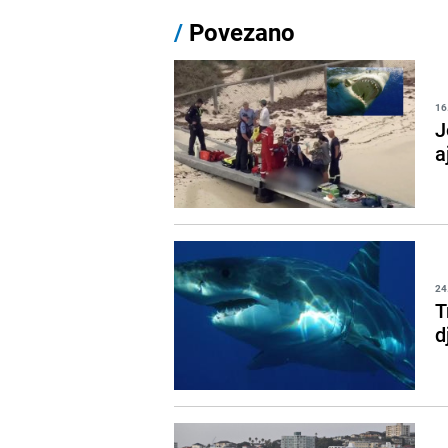
/
Povezano
16
J
a
24
T
d