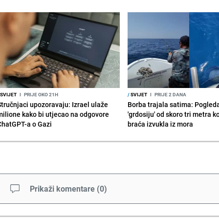
SVIJET
I
PRIJE OKO 21H
/
SVIJET
I
PRIJE 2 DANA
Stručnjaci upozoravaju: Izrael ulaže
Borba trajala satima: Pogled
milione kako bi utjecao na odgovore
'grdosiju' od skoro tri metra k
ChatGPT-a o Gazi
braća izvukla iz mora
Prikaži komentare
(
0
)