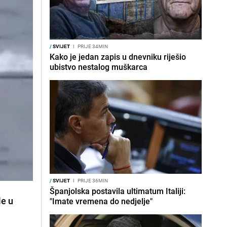
/
SVIJET
I
PRIJE 34MIN
Kako je jedan zapis u dnevniku riješio
ubistvo nestalog muškarca
/
SVIJET
I
PRIJE 36MIN
Španjolska postavila ultimatum Italiji:
le u
"Imate vremena do nedjelje"