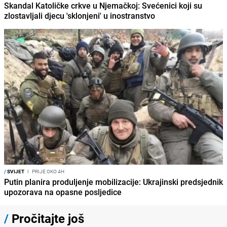
Skandal Katoličke crkve u Njemačkoj: Svećenici koji su
zlostavljali djecu 'sklonjeni' u inostranstvo
/
SVIJET
I
PRIJE OKO 4H
Putin planira produljenje mobilizacije: Ukrajinski predsjednik
upozorava na opasne posljedice
/
Pročitajte još