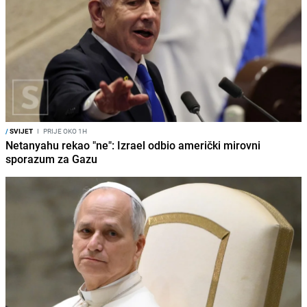
/
SVIJET
I
PRIJE OKO 1H
Netanyahu rekao "ne": Izrael odbio američki mirovni
sporazum za Gazu