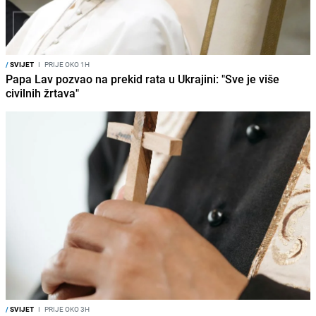
/
SVIJET
I
PRIJE OKO 1H
Papa Lav pozvao na prekid rata u Ukrajini: "Sve je više
civilnih žrtava"
/
SVIJET
I
PRIJE OKO 3H