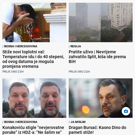
/
BOSNA I HERCEGOVINA
/
REGIJA
Stiže novi toplotni val:
Pratite uživo | Nevrijeme
Temperature idu i do 40 stepeni,
zahvatilo Split, kiša ide prema
od ovog datuma je moguća
BiH
promjena vremena
PRIJE OKO 23H
PRIJE OKO 22H
/
BOSNA I HERCEGOVINA
/
JA MISLIM
Konakoviću stigle "nevjerovatne
Dragan Bursać: Kasno Dino do
poruke" iz HDZ-a: "Ne šalim se"
pameti stiže!