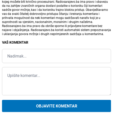
kojeg možete biti krivično procesuirani. Radiosarajevo.ba ima pravo i obavezu
da na zahtjev zvaničnih organa dostavi podatke o korisniku čiji komentari
sadrže govor mržnje, kao i da korisniku trajno blokira pristup. Obaviještavamo
vas da svaki čitatelj dobrovoljno pristupa čitanju i kreiranju komentara i
prihvata mogućnost da neki komentari mogu sadržavati narativ koji je u
suprotnosti sa vjerskim, nacionalnim, moralnim i drugim načelima.
Radiosarajevo.ba ima pravo da obriše sporne ili prijavljene komentare bez
najave i objašnjenja. Radiosarajevo.ba koristi automatski sistem prepoznavanja
i uklanjanja govora mržnje i drugih neprimjerenih sadržaja u komentarima.
VAŠ KOMENTAR
OBJAVITE KOMENTAR