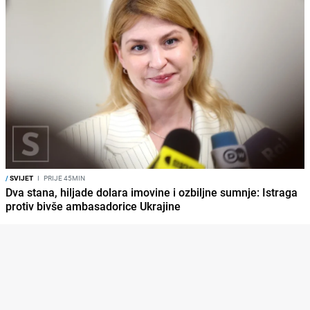
/
SVIJET
I
PRIJE 45MIN
Dva stana, hiljade dolara imovine i ozbiljne sumnje: Istraga
protiv bivše ambasadorice Ukrajine