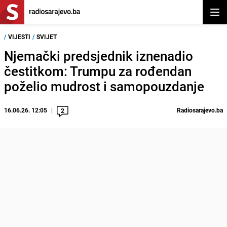
Otvor
/
VIJESTI
/
SVIJET
Njemački predsjednik iznenadio
čestitkom: Trumpu za rođendan
poželio mudrost i samopouzdanje
16.06.26. 12:05
Radiosarajevo.ba
2