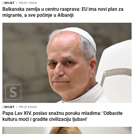
/
SVIJET
I
PRIJE 15MIN
Balkanska zemlja u centru rasprava: EU ima novi plan za
migrante, a sve počinje u Albaniji
/
SVIJET
I
PRIJE 36MIN
Papa Lav XIV. poslao snažnu poruku mladima: 'Odbacite
kulturu moći i gradite civilizaciju ljubavi'