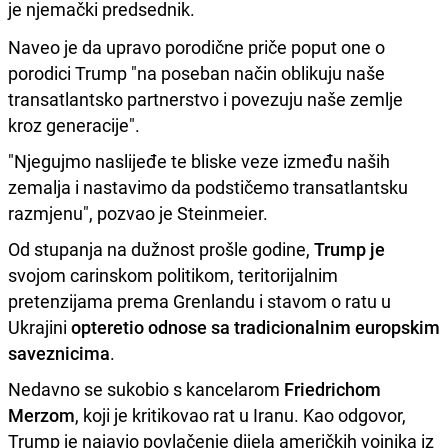
je njemački predsednik.
Naveo je da upravo porodične priče poput one o
porodici Trump "na poseban način oblikuju naše
transatlantsko partnerstvo i povezuju naše zemlje
kroz generacije".
"Njegujmo naslijeđe te bliske veze između naših
zemalja i nastavimo da podstičemo transatlantsku
razmjenu", pozvao je Steinmeier.
Od stupanja na dužnost prošle godine,
Trump je
svojom carinskom politikom, teritorijalnim
pretenzijama prema Grenlandu i stavom o ratu u
Ukrajini
opteretio odnose sa tradicionalnim europskim
saveznicima
.
Nedavno se sukobio s kancelarom
Friedrichom
Merzom
, koji je kritikovao rat u Iranu. Kao odgovor,
Trump je najavio povlačenje dijela američkih vojnika iz