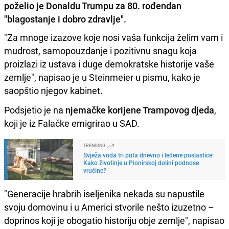
poželio je Donaldu Trumpu za 80. rođendan
"blagostanje i dobro zdravlje".
"Za mnoge izazove koje nosi vaša funkcija želim vam i
mudrost, samopouzdanje i pozitivnu snagu koja
proizlazi iz ustava i duge demokratske historije vaše
zemlje", napisao je u Steinmeier u pismu, kako je
saopštio njegov kabinet.
Podsjetio je na
njemačke korijene Trampovog djeda
,
koji je iz Falačke emigrirao u SAD.
TRENDING
Svježa voda tri puta dnevno i ledene poslastice:
Kako životinje u Pionirskoj dolini podnose
vrućine?
"Generacije hrabrih iseljenika nekada su napustile
svoju domovinu i u Americi stvorile nešto izuzetno –
doprinos koji je obogatio historiju obje zemlje", napisao