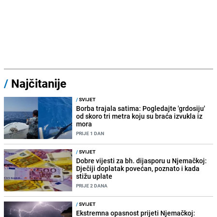
/
Najčitanije
/
SVIJET
Borba trajala satima: Pogledajte 'grdosiju'
od skoro tri metra koju su braća izvukla iz
mora
PRIJE 1 DAN
/
SVIJET
Dobre vijesti za bh. dijasporu u Njemačkoj:
Dječiji doplatak povećan, poznato i kada
stižu uplate
PRIJE 2 DANA
/
SVIJET
Ekstremna opasnost prijeti Njemačkoj: