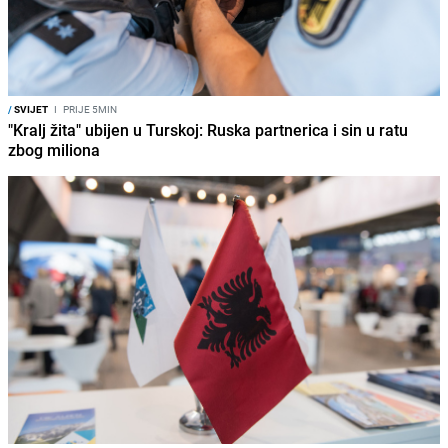
/
SVIJET
I
PRIJE 5MIN
"Kralj žita" ubijen u Turskoj: Ruska partnerica i sin u ratu
zbog miliona