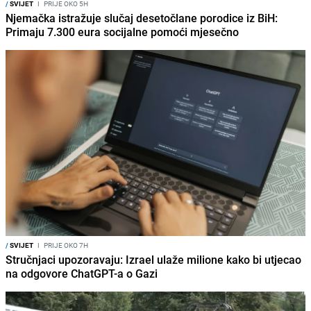
/
SVIJET
I
PRIJE OKO 5H
Njemačka istražuje slučaj desetočlane porodice iz BiH:
Primaju 7.300 eura socijalne pomoći mjesečno
/
SVIJET
I
PRIJE OKO 7H
Stručnjaci upozoravaju: Izrael ulaže milione kako bi utjecao
na odgovore ChatGPT-a o Gazi