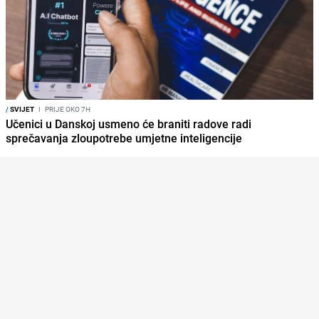
/
SVIJET
I
PRIJE OKO 7H
Učenici u Danskoj usmeno će braniti radove radi
sprečavanja zloupotrebe umjetne inteligencije