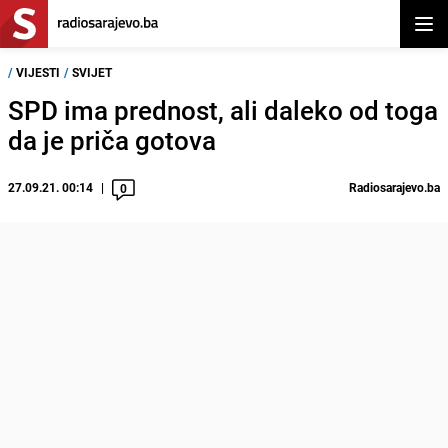
Otvor
/
VIJESTI
/
SVIJET
SPD ima prednost, ali daleko od toga
da je priča gotova
27.09.21. 00:14
Radiosarajevo.ba
0