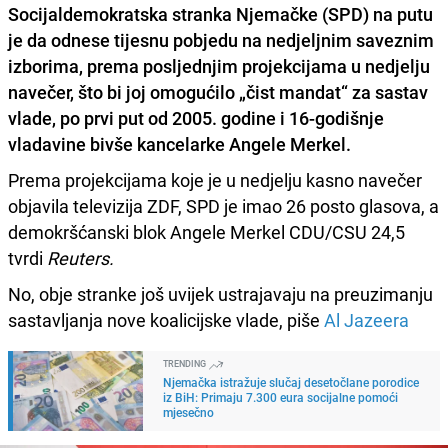
Socijaldemokratska stranka Njemačke (SPD)
na putu
je da odnese tijesnu pobjedu na nedjeljnim saveznim
izborima, prema posljednjim projekcijama u nedjelju
navečer, što bi joj omogućilo „čist mandat“ za sastav
vlade, po prvi put od 2005. godine i 16-godišnje
vladavine bivše kancelarke
Angele Merkel.
Prema projekcijama koje je u nedjelju kasno navečer
objavila televizija ZDF, SPD je imao 26 posto glasova, a
demokršćanski blok Angele Merkel CDU/CSU 24,5
tvrdi
Reuters.
No, obje stranke još uvijek ustrajavaju na preuzimanju
sastavljanja nove koalicijske vlade, piše
Al Jazeera
TRENDING
Njemačka istražuje slučaj desetočlane porodice
iz BiH: Primaju 7.300 eura socijalne pomoći
mjesečno