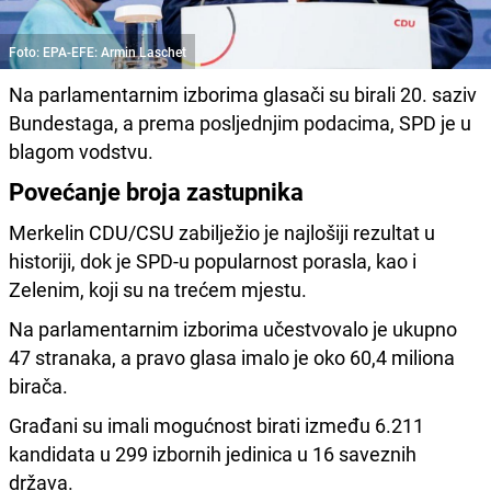
Foto: EPA-EFE: Armin Laschet
Na parlamentarnim izborima glasači su birali 20. saziv
Bundestaga, a prema posljednjim podacima, SPD je u
blagom vodstvu.
Povećanje broja zastupnika
Merkelin CDU/CSU zabilježio je najlošiji rezultat u
historiji, dok je SPD-u popularnost porasla, kao i
Zelenim, koji su na trećem mjestu.
Na parlamentarnim izborima učestvovalo je ukupno
47 stranaka, a pravo glasa imalo je oko 60,4 miliona
birača.
Građani su imali mogućnost birati između 6.211
kandidata u 299 izbornih jedinica u 16 saveznih
država.