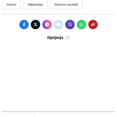
#izbori
#Njemačka
#izborni rezultati
25
Dijeljenja