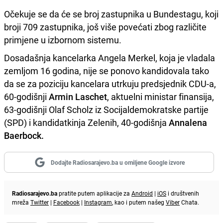
Očekuje se da će se broj zastupnika u Bundestagu, koji
broji 709 zastupnika, još više povećati zbog različite
primjene u izbornom sistemu.
Dosadašnja kancelarka Angela Merkel, koja je vladala
zemljom 16 godina, nije se ponovo kandidovala tako
da se za poziciju kancelara utrkuju predsjednik CDU-a,
60-godišnji
Armin Laschet
, aktuelni ministar finansija,
63-godišnji Olaf Scholz iz Socijaldemokratske partije
(SPD) i kandidatkinja Zelenih, 40-godišnja
Annalena
Baerbock.
Dodajte Radiosarajevo.ba u omiljene Google izvore
Radiosarajevo.ba
pratite putem aplikacije za
Android
|
iOS
i društvenih
mreža
Twitter
|
Facebook
|
Instagram
, kao i putem našeg
Viber
Chata.