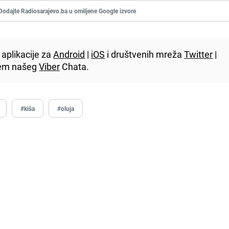
Dodajte Radiosarajevo.ba u omiljene Google izvore
aplikacije za
Android
|
iOS
i društvenih mreža
Twitter
|
utem našeg
Viber
Chata.
#kiša
#oluja