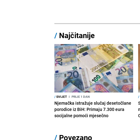
/
Najčitanije
/
SVIJET
I
PRIJE 1 DAN
/
Njemačka istražuje slučaj desetočlane
porodice iz BiH: Primaju 7.300 eura
socijalne pomoći mjesečno
/
Povezano