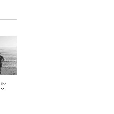
lužbe
 bh.