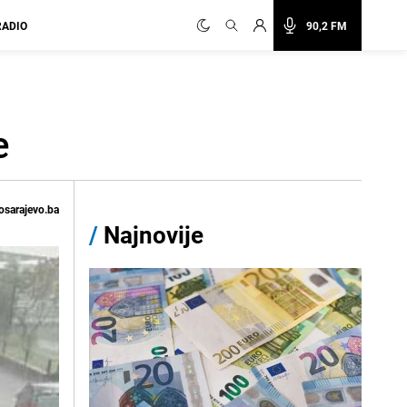
RADIO
90,2 FM
e
osarajevo.ba
/
Najnovije