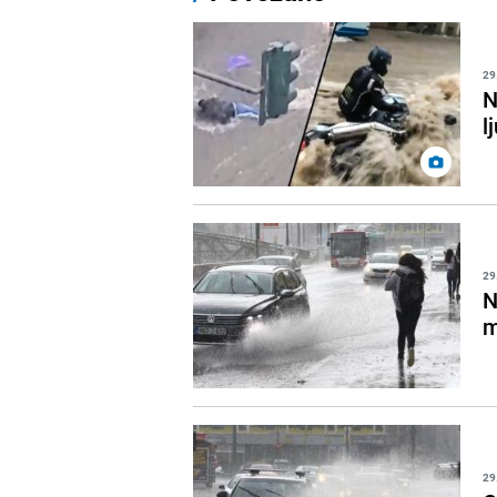
29
N
l
29
N
m
29