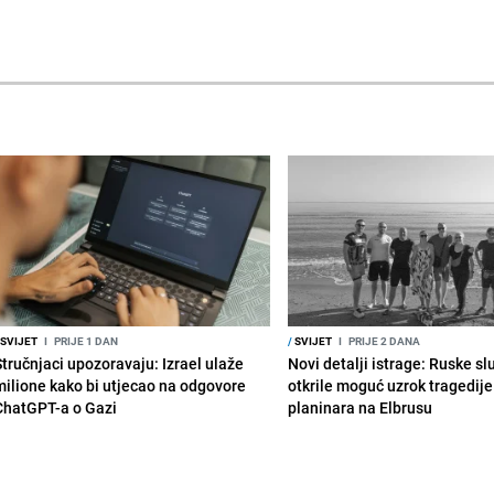
SVIJET
I
PRIJE 1 DAN
/
SVIJET
I
PRIJE 2 DANA
Stručnjaci upozoravaju: Izrael ulaže
Novi detalji istrage: Ruske s
milione kako bi utjecao na odgovore
otkrile moguć uzrok tragedije
ChatGPT-a o Gazi
planinara na Elbrusu