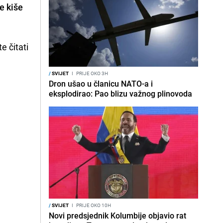
e kiše
e čitati
/
SVIJET
I
PRIJE OKO 3H
Dron ušao u članicu NATO-a i
eksplodirao: Pao blizu važnog plinovoda
/
SVIJET
I
PRIJE OKO 10H
Novi predsjednik Kolumbije objavio rat