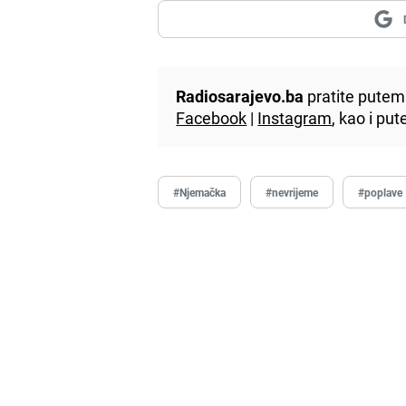
Radiosarajevo.ba
pratite putem 
Facebook
|
Instagram
, kao i p
#Njemačka
#nevrijeme
#poplave