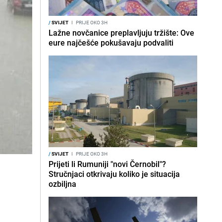
/
SVIJET
I
PRIJE OKO 3H
Lažne novčanice preplavljuju tržište: Ove
eure najčešće pokušavaju podvaliti
/
SVIJET
I
PRIJE OKO 3H
Prijeti li Rumuniji "novi Černobil"?
Stručnjaci otkrivaju koliko je situacija
ozbiljna