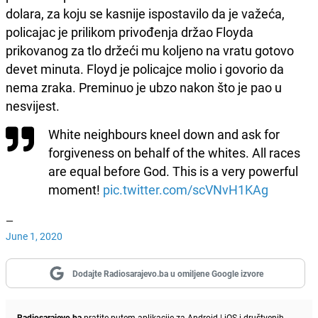
dolara, za koju se kasnije ispostavilo da je važeća,
policajac je prilikom privođenja držao Floyda
prikovanog za tlo držeći mu koljeno na vratu gotovo
devet minuta. Floyd je policajce molio i govorio da
nema zraka. Preminuo je ubzo nakon što je pao u
nesvijest.
White neighbours kneel down and ask for
forgiveness on behalf of the whites. All races
are equal before God. This is a very powerful
moment!
pic.twitter.com/scVNvH1KAg
—
June 1, 2020
Dodajte Radiosarajevo.ba u omiljene Google izvore
Radiosarajevo.ba
pratite putem aplikacije za
Android
|
iOS
i društvenih