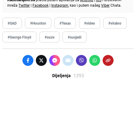
mreža
Twitter
|
Facebook
|
Instagram
, kao i putem našeg
Viber
Chata.
#SAD
#Houston
#Texas
#video
#viralno
#George Floyd
#suze
#susjedi
1393
Dijeljenja