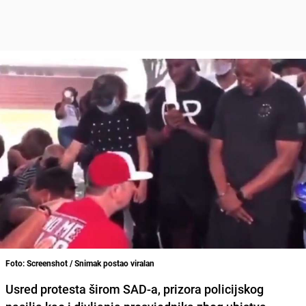
Foto: Screenshot / Snimak postao viralan
Usred protesta širom
SAD-a
, prizora policijskog