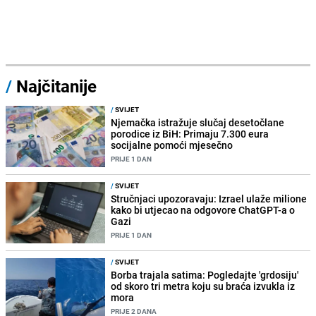
/
Najčitanije
/
SVIJET
Njemačka istražuje slučaj desetočlane
porodice iz BiH: Primaju 7.300 eura
socijalne pomoći mjesečno
PRIJE 1 DAN
/
SVIJET
Stručnjaci upozoravaju: Izrael ulaže milione
kako bi utjecao na odgovore ChatGPT-a o
Gazi
PRIJE 1 DAN
/
SVIJET
Borba trajala satima: Pogledajte 'grdosiju'
od skoro tri metra koju su braća izvukla iz
mora
PRIJE 2 DANA