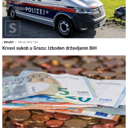
/
SVIJET
I
PRIJE OKO 13H
Krvavi sukob u Grazu: Izboden državljanin BiH