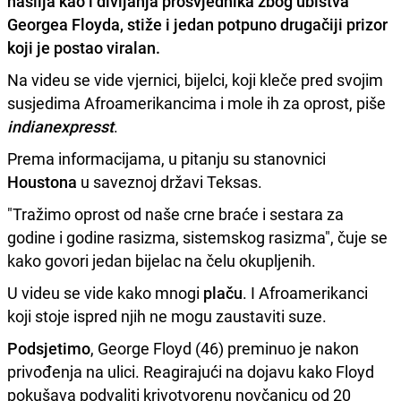
nasilja kao i divljanja prosvjednika zbog ubistva
Georgea Floyda
, stiže i jedan potpuno drugačiji prizor
koji je postao viralan.
Na videu se vide vjernici, bijelci, koji kleče pred svojim
susjedima Afroamerikancima i mole ih za oprost, piše
indianexpresst
.
Prema informacijama, u pitanju su stanovnici
Houstona
u saveznoj državi Teksas.
"Tražimo oprost od naše crne braće i sestara za
godine i godine rasizma, sistemskog rasizma", čuje se
kako govori jedan bijelac na čelu okupljenih.
U videu se vide kako mnogi
plaču
. I Afroamerikanci
koji stoje ispred njih ne mogu zaustaviti suze.
Podsjetimo
, George Floyd (46) preminuo je nakon
privođenja na ulici. Reagirajući na dojavu kako Floyd
pokušava podvaliti krivotvorenu novčanicu od 20