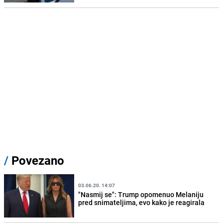
/
Povezano
03.06.20. 14:07
"Nasmij se": Trump opomenuo Melaniju
pred snimateljima, evo kako je reagirala