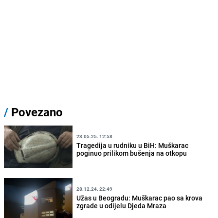
/
Povezano
23.05.25. 12:58
Tragedija u rudniku u BiH: Muškarac
poginuo prilikom bušenja na otkopu
28.12.24. 22:49
Užas u Beogradu: Muškarac pao sa krova
zgrade u odijelu Djeda Mraza