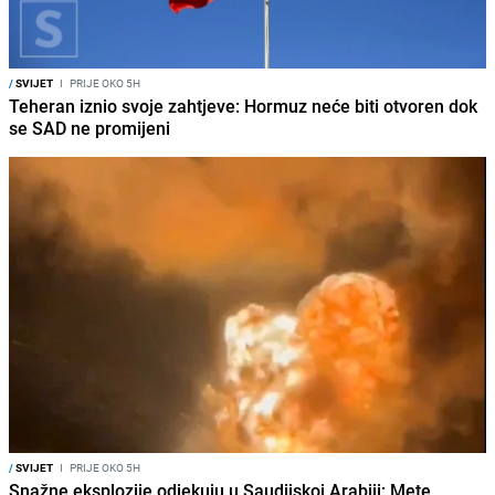
/
SVIJET
I
PRIJE OKO 5H
Teheran iznio svoje zahtjeve: Hormuz neće biti otvoren dok
se SAD ne promijeni
/
SVIJET
I
PRIJE OKO 5H
Snažne eksplozije odjekuju u Saudijskoj Arabiji: Mete