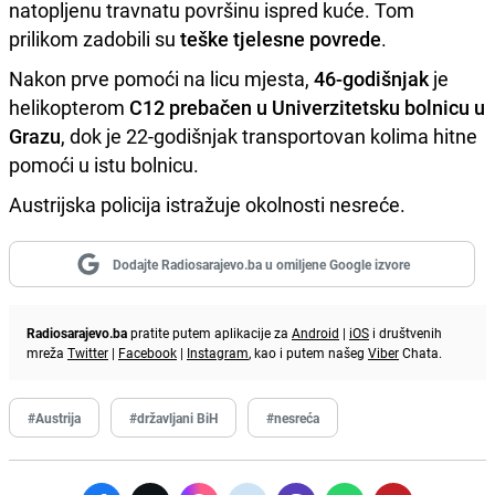
natopljenu travnatu površinu ispred kuće. Tom
prilikom zadobili su
teške tjelesne povrede
.
Nakon prve pomoći na licu mjesta,
46-godišnjak
je
helikopterom
C12 prebačen u Univerzitetsku bolnicu u
Grazu
, dok je 22-godišnjak transportovan kolima hitne
pomoći u istu bolnicu.
Austrijska policija istražuje okolnosti nesreće.
Dodajte Radiosarajevo.ba u omiljene Google izvore
Radiosarajevo.ba
pratite putem aplikacije za
Android
|
iOS
i društvenih
mreža
Twitter
|
Facebook
|
Instagram
, kao i putem našeg
Viber
Chata.
#Austrija
#državljani BiH
#nesreća