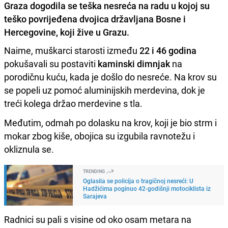
Graza dogodila se teška nesreća na radu u kojoj su
teško povrijeđena dvojica državljana Bosne i
Hercegovine, koji žive u Grazu.
Naime, muškarci starosti između
22 i 46 godina
pokušavali su postaviti
kaminski dimnjak
na
porodičnu kuću, kada je došlo do nesreće. Na krov su
se popeli uz pomoć aluminijskih merdevina, dok je
treći kolega držao merdevine s tla.
Međutim, odmah po dolasku na krov, koji je bio strm i
mokar zbog kiše, obojica su izgubila ravnotežu i
okliznula se.
TRENDING
Oglasila se policija o tragičnoj nesreći: U
Hadžićima poginuo 42-godišnji motociklista iz
Sarajeva
Radnici su pali s visine od oko osam metara na