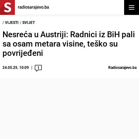
Otvor
/
VIJESTI
/
SVIJET
Nesreća u Austriji: Radnici iz BiH pali
sa osam metara visine, teško su
povrijeđeni
24.05.25. 10:09
Radiosarajevo.ba
1