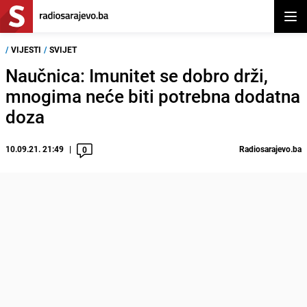
Otvor
/
VIJESTI
/
SVIJET
Naučnica: Imunitet se dobro drži,
mnogima neće biti potrebna dodatna
doza
10.09.21. 21:49
Radiosarajevo.ba
0