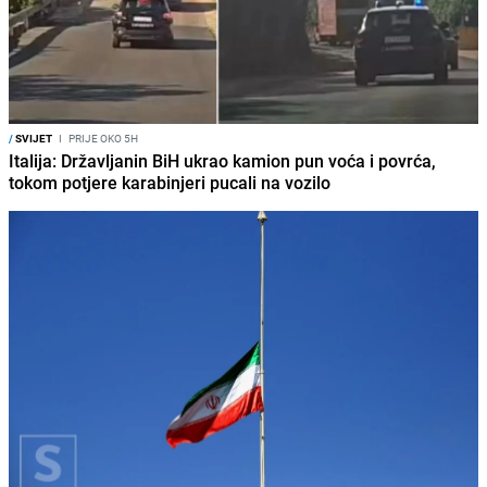
/
SVIJET
I
PRIJE OKO 5H
Italija: Državljanin BiH ukrao kamion pun voća i povrća,
tokom potjere karabinjeri pucali na vozilo