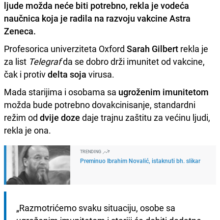
ljude možda neće biti potrebno, rekla je vodeća
naučnica koja je radila na razvoju vakcine
Astra
Zeneca.
Profesorica univerziteta Oxford
Sarah Gilbert
rekla je
za list
Telegraf
da se dobro drži imunitet od vakcine,
čak i protiv
delta soja
virusa.
Mada starijima i osobama sa
ugroženim imunitetom
možda bude potrebno dovakcinisanje, standardni
režim od
dvije doze
daje trajnu zaštitu za većinu ljudi,
rekla je ona.
TRENDING
Preminuo Ibrahim Novalić, istaknuti bh. slikar
„Razmotrićemo svaku situaciju, osobe sa 