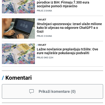
porodice iz BiH: Primaju 7.300 eura
socijalne pomoći mjesečno
PRIJE 2 DANA
/
SVIJET
Stručnjaci upozoravaju: Izrael ulaže milione
kako bi utjecao na odgovore ChatGPT-a o
Gazi
PRIJE 2 DANA
/
SVIJET
Lažne novčanice preplavljuju tržište: Ove
eure najčešće pokušavaju podvaliti
PRIJE OKO 22H
/
Komentari
Prikaži komentare
(
0
)