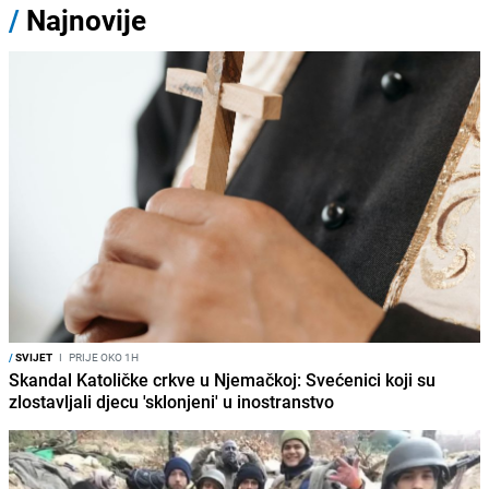
/
Najnovije
/
SVIJET
I
PRIJE OKO 1H
Skandal Katoličke crkve u Njemačkoj: Svećenici koji su
zlostavljali djecu 'sklonjeni' u inostranstvo