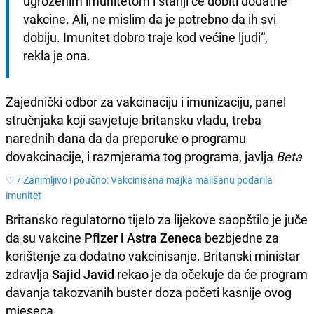
ugroženim imunitetom i stariji će dobiti dodatne 
vakcine. Ali, ne mislim da je potrebno da ih svi 
dobiju. Imunitet dobro traje kod većine ljudi“, 
rekla je ona.
Zajednički odbor za vakcinaciju i imunizaciju, panel
stručnjaka koji savjetuje britansku vladu, treba
narednih dana da da preporuke o programu
dovakcinacije, i razmjerama tog programa, javlja
Beta
♡ /
Zanimljivo i poučno: Vakcinisana majka mališanu podarila
imunitet
Britansko regulatorno tijelo za lijekove saopštilo je juče
da su vakcine
Pfizer i Astra Zeneca
bezbjedne za
korištenje za dodatno vakcinisanje. Britanski ministar
zdravlja
Sajid Javid
rekao je da očekuje da će program
davanja takozvanih buster doza početi kasnije ovog
mjeseca.