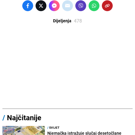
478
Dijeljenja
/
Najčitanije
/
SVIJET
Njemačka istražuje slučaj desetočlane