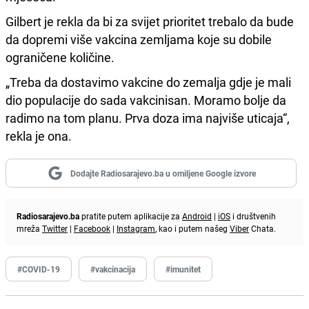
Gilbert je rekla da bi za svijet prioritet trebalo da bude
da dopremi više vakcina zemljama koje su dobile
ograničene količine.
„Treba da dostavimo vakcine do zemalja gdje je mali
dio populacije do sada vakcinisan. Moramo bolje da
radimo na tom planu. Prva doza ima najviše uticaja“,
rekla je ona.
Dodajte Radiosarajevo.ba u omiljene Google izvore
Radiosarajevo.ba
pratite putem aplikacije za
Android
|
iOS
i društvenih
mreža
Twitter
|
Facebook
|
Instagram
, kao i putem našeg
Viber
Chata.
#COVID-19
#vakcinacija
#imunitet