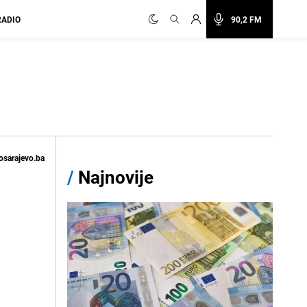
RADIO
90,2 FM
osarajevo.ba
/
Najnovije