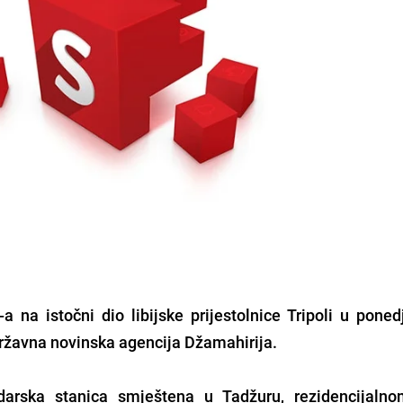
a istočni dio libijske prijestolnice Tripoli u ponedj
 državna novinska agencija Džamahirija.
arska stanica smještena u Tadžuru, rezidencijalno