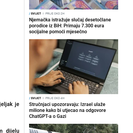
/
SVIJET
I
PRIJE OKO 2H
Njemačka istražuje slučaj desetočlane
porodice iz BiH: Primaju 7.300 eura
socijalne pomoći mjesečno
/
SVIJET
I
PRIJE OKO 4H
eljak je
Stručnjaci upozoravaju: Izrael ulaže
milione kako bi utjecao na odgovore
ChatGPT-a o Gazi
m dijelu