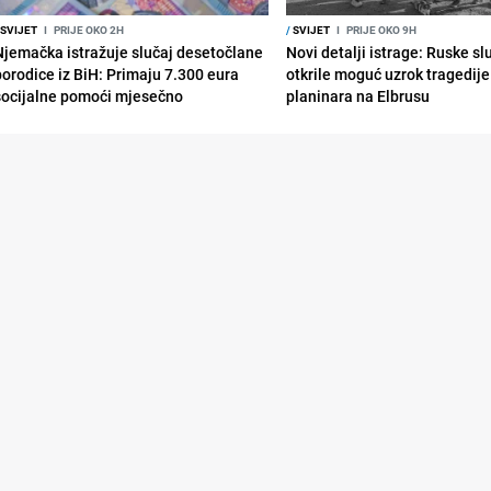
SVIJET
I
PRIJE OKO 2H
/
SVIJET
I
PRIJE OKO 9H
Njemačka istražuje slučaj desetočlane
Novi detalji istrage: Ruske s
porodice iz BiH: Primaju 7.300 eura
otkrile moguć uzrok tragedije
socijalne pomoći mjesečno
planinara na Elbrusu