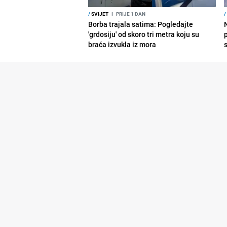
/
SVIJET
I
PRIJE 1 DAN
/
Borba trajala satima: Pogledajte
'grdosiju' od skoro tri metra koju su
braća izvukla iz mora