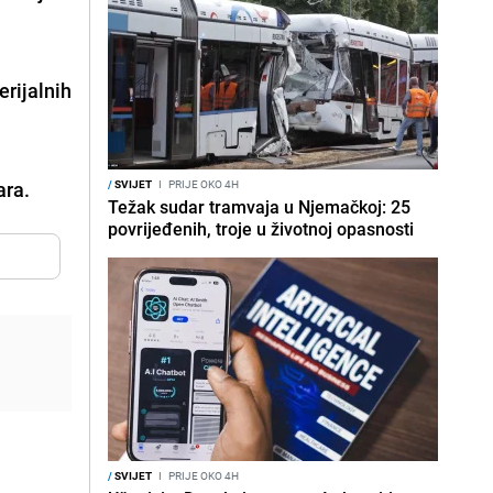
erijalnih
dara.
/
SVIJET
I
PRIJE OKO 4H
Težak sudar tramvaja u Njemačkoj: 25
povrijeđenih, troje u životnoj opasnosti
/
SVIJET
I
PRIJE OKO 4H