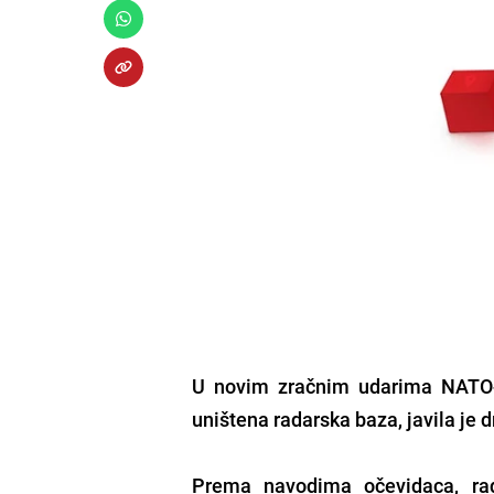
U novim zračnim udarima NATO-a n
uništena radarska baza, javila je
Prema navodima očevidaca, rad