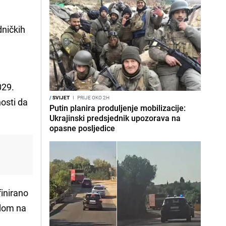
dničkih
029.
/
SVIJET
I
PRIJE OKO 2H
osti da
Putin planira produljenje mobilizacije:
Ukrajinski predsjednik upozorava na
opasne posljedice
finirano
adom na