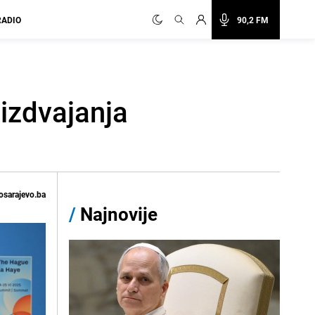
RADIO
90,2 FM
izdvajanja
osarajevo.ba
/
Najnovije