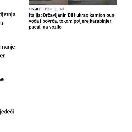
/
SVIJET
I
PRIJE OKO 6H
ijetnja
Italija: Državljanin BiH ukrao kamion pun
voća i povrća, tokom potjere karabinjeri
ju
pucali na vozilo
ajmanje
ber
ne
m
jedeći