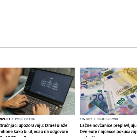
SVIJET
I
PRIJE 2 DANA
/
SVIJET
I
PRIJE OKO 23H
Stručnjaci upozoravaju: Izrael ulaže
Lažne novčanice preplavljuju 
milione kako bi utjecao na odgovore
Ove eure najčešće pokušavaj