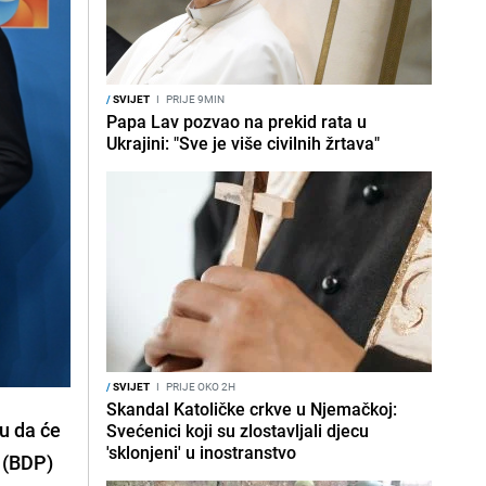
/
SVIJET
I
PRIJE 9MIN
Papa Lav pozvao na prekid rata u
Ukrajini: "Sve je više civilnih žrtava"
/
SVIJET
I
PRIJE OKO 2H
Skandal Katoličke crkve u Njemačkoj:
ku da će
Svećenici koji su zlostavljali djecu
'sklonjeni' u inostranstvo
 (BDP)