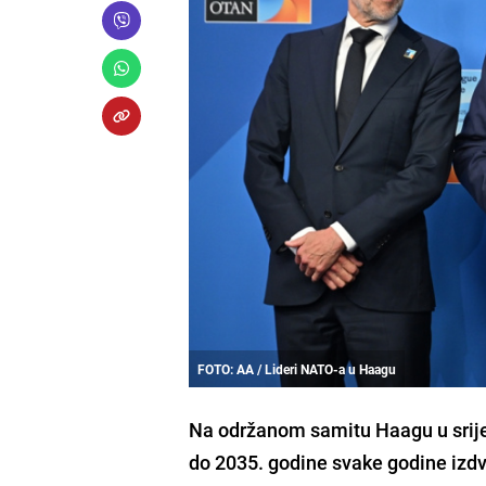
FOTO: AA / Lideri NATO-a u Haagu
Na održanom samitu Haagu u srijedu
do 2035. godine svake godine izd