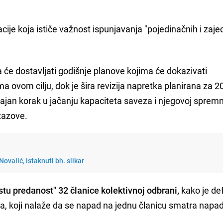
ije koja ističe važnost ispunjavanja "pojedinačnih i zaje
e dostavljati godišnje planove kojima će dokazivati
a ovom cilju, dok je šira revizija napretka planirana za 2
jan korak u jačanju kapaciteta saveza i njegovoj spremn
zazove.
ovalić, istaknuti bh. slikar
stu predanost" 32 članice kolektivnoj odbrani,
kako je de
, koji nalaže da se napad na jednu članicu smatra nap