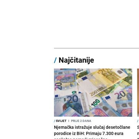
/
Najčitanije
/
SVIJET
I
PRIJE 2 DANA
/
Njemačka istražuje slučaj desetočlane
porodice iz BiH: Primaju 7.300 eura