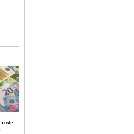
tržište:
u