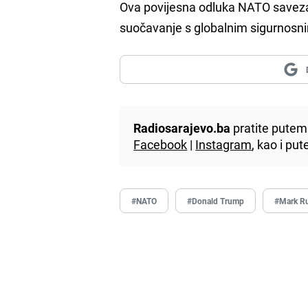
Ova povijesna odluka NATO saveza 
suočavanje s globalnim sigurnosn
Radiosarajevo.ba
pratite putem 
Facebook
|
Instagram
, kao i p
#NATO
#Donald Trump
#Mark Ru