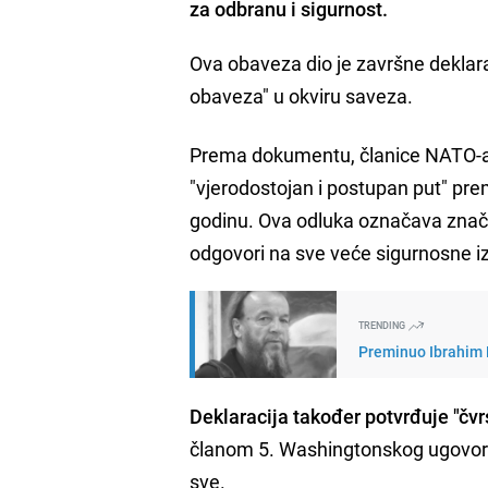
za odbranu i sigurnost.
Ova obaveza dio je završne deklarac
obaveza" u okviru saveza.
Prema dokumentu, članice NATO-a ć
"vjerodostojan i postupan put" prem
godinu. Ova odluka označava znača
odgovori na sve veće sigurnosne i
TRENDING
Preminuo Ibrahim N
Deklaracija također potvrđuje "čvr
članom 5. Washingtonskog ugovora
sve.