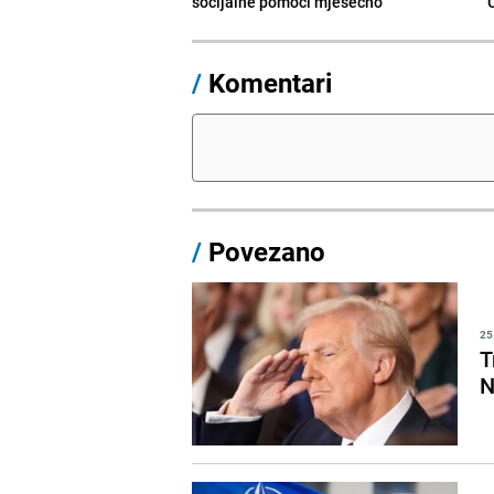
socijalne pomoći mjesečno
/
Komentari
/
Povezano
25
T
N