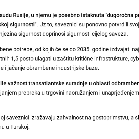
sudu Rusije, u njemu je posebno istaknuta "dugoročna pr
skoj sigurnosti"
. Uz to, saveznici su ponovno potvrdili svo
njezina sigurnost doprinosi sigurnosti cijelog saveza.
ene potrebe, od kojih će se do 2035. godine izdvajati n
nih 1,5 posto ulagati u zaštitu kritične infrastrukture, cy
ije i jačanje obrambene industrijske baze.
ile važnost transatlantske suradnje u oblasti odbrambe
lanjanjem prepreka u trgovini naoružanjem i unaprjeđenje
oj saveznici izražavaju zahvalnost na gostoprimstvu, a sl
nu u Turskoj.