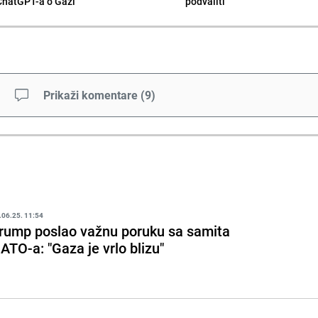
ChatGPT-a o Gazi
podvaliti
Prikaži komentare
(
9
)
.06.25. 11:54
rump poslao važnu poruku sa samita
ATO-a: "Gaza je vrlo blizu"