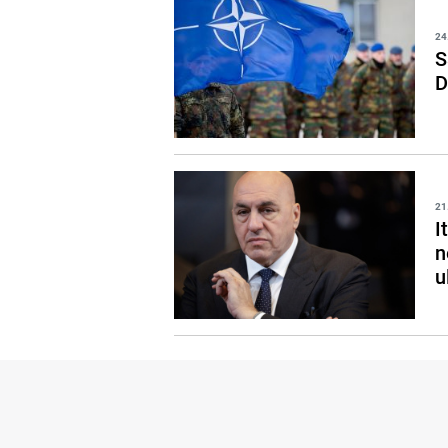
24
S
D
21
I
n
u