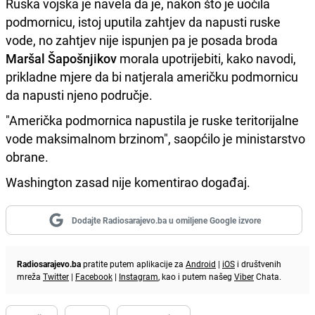
Ruska vojska je navela da je, nakon što je uočila
podmornicu, istoj uputila zahtjev da napusti ruske
vode, no zahtjev nije ispunjen pa je posada broda
Maršal Šapošnjikov
morala upotrijebiti, kako navodi,
prikladne mjere da bi natjerala američku podmornicu
da napusti njeno područje.
"Američka podmornica napustila je ruske teritorijalne
vode maksimalnom brzinom", saopćilo je ministarstvo
obrane.
Washington zasad nije komentirao događaj.
Dodajte Radiosarajevo.ba u omiljene Google izvore
Radiosarajevo.ba
pratite putem aplikacije za
Android
|
iOS
i društvenih
mreža
Twitter
|
Facebook
|
Instagram
, kao i putem našeg
Viber
Chata.