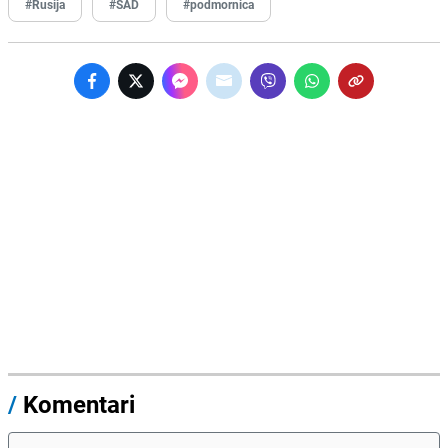
#Rusija
#SAD
#podmornica
/
Komentari