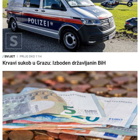
/
SVIJET
I
PRIJE OKO 11H
Krvavi sukob u Grazu: Izboden državljanin BiH