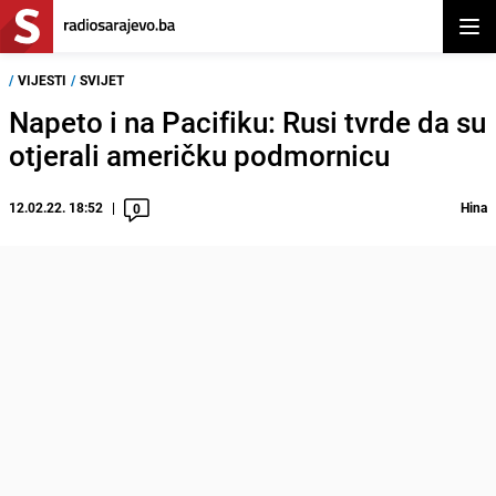
Otvor
/
VIJESTI
/
SVIJET
Napeto i na Pacifiku: Rusi tvrde da su
otjerali američku podmornicu
12.02.22. 18:52
Hina
0