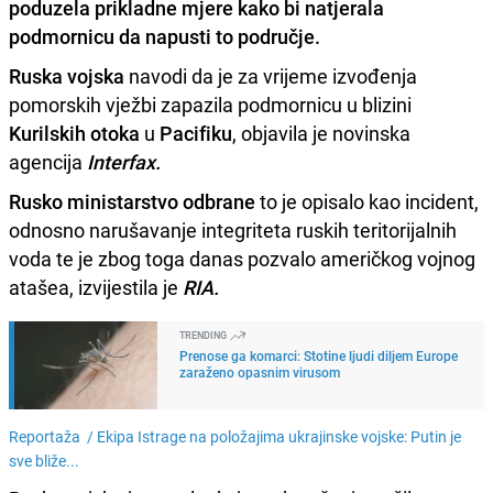
poduzela prikladne mjere kako bi natjerala
podmornicu da napusti to područje.
Ruska vojska
navodi da je za vrijeme izvođenja
pomorskih vježbi zapazila podmornicu u blizini
Kurilskih otoka
u
Pacifiku
, objavila je novinska
agencija
Interfax.
Rusko ministarstvo odbrane
to je opisalo kao incident,
odnosno narušavanje integriteta ruskih teritorijalnih
voda te je zbog toga danas pozvalo američkog vojnog
atašea, izvijestila je
RIA.
TRENDING
Prenose ga komarci: Stotine ljudi diljem Europe
zaraženo opasnim virusom
Reportaža /
Ekipa Istrage na položajima ukrajinske vojske: Putin je
sve bliže...