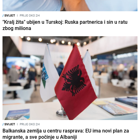
/
SVIJET
I
PRIJE OKO 2H
"Kralj žita" ubijen u Turskoj: Ruska partnerica i sin u ratu
zbog miliona
/
SVIJET
I
PRIJE OKO 2H
Balkanska zemlja u centru rasprava: EU ima novi plan za
migrante, a sve počinje u Albaniji