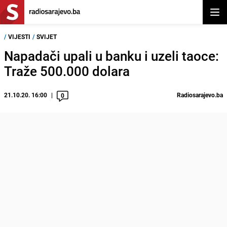
Otvor
/
VIJESTI
/
SVIJET
Napadači upali u banku i uzeli taoce:
Traže 500.000 dolara
21.10.20. 16:00
Radiosarajevo.ba
0