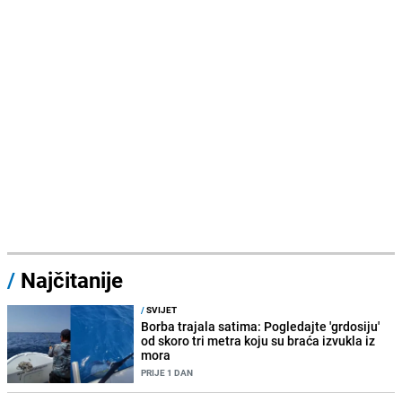
/
Najčitanije
/
SVIJET
Borba trajala satima: Pogledajte 'grdosiju'
od skoro tri metra koju su braća izvukla iz
mora
PRIJE 1 DAN