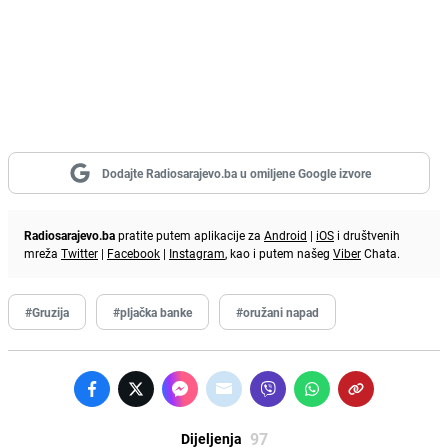
Dodajte Radiosarajevo.ba u omiljene Google izvore
Radiosarajevo.ba
pratite putem aplikacije za
Android
|
iOS
i društvenih
mreža
Twitter
|
Facebook
|
Instagram
, kao i putem našeg
Viber
Chata.
#Gruzija
#pljačka banke
#oružani napad
97
Dijeljenja