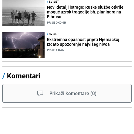
/
SVIJET
Novi detalji istrage: Ruske službe otkrile
moguć uzrok tragedije bh. planinara na
Elbrusu
PRIJE OKO 4H
/
SVIJET
Ekstremna opasnost prijeti Njemačkoj:
Izdato upozorenje najvišeg nivoa
PRIJE 1 DAN
/
Komentari
Prikaži komentare
(
0
)