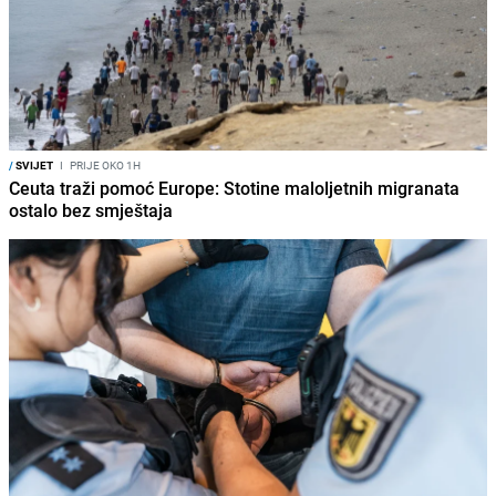
/
SVIJET
I
PRIJE OKO 1H
Ceuta traži pomoć Europe: Stotine maloljetnih migranata
ostalo bez smještaja