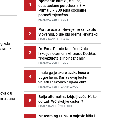
Njemačka istražuje slučaj
1
desetočlane porodice iz BiH:
Primaju 7.300 eura socijalne
pomoći mjesečno
PRIJE OKO 22H
|
SVIJET
Pratite uživo | Nevrijeme zahvatilo
2
Sloveniju, oluje idu prema Hrvatskoj
PRIJE 2 DANA
|
REGIJA
m gradu
strante.
Dr. Erma Ramić-Kunić održala
3
lekciju notornom Miloradu Dodiku:
"Pokazujete silno neznanje"
PRIJE OKO 20H
|
TEME
Imala ga je skoro svaka kuća u
4
Jugoslaviji: Danas ovaj luster
vrijedi i nekoliko hiljada eura
PRIJE OKO 13H
|
ZANIMLJIVOSTI
tovalo u
Bolja alternativa izbjeljivaču: Kako
nim u danu
5
održati WC školjku čistom?
PRIJE 1 DAN
|
ŽIVOT I STIL
Meteorolog FHMZ-a najavio kišu i