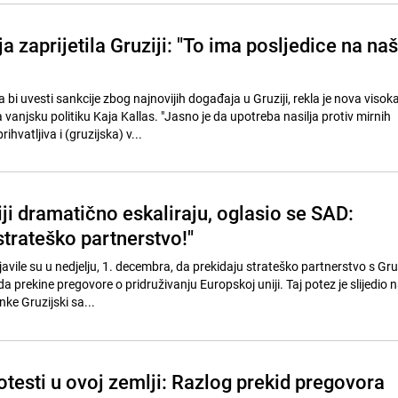
a zaprijetila Gruziji: "To ima posljedice na naš
bi uvesti sankcije zbog najnovijih događaja u Gruziji, rekla je nova visok
vanjsku politiku Kaja Kallas. "Jasno je da upotreba nasilja protiv mirnih
hvatljiva i (gruzijska) v...
iji dramatično eskaliraju, oglasio se SAD:
trateško partnerstvo!"
avile su u nedjelju, 1. decembra, da prekidaju strateško partnerstvo s Gr
a prekine pregovore o pridruživanju Europskoj uniji. Taj potez je slijedio 
ke Gruzijski sa...
otesti u ovoj zemlji: Razlog prekid pregovora