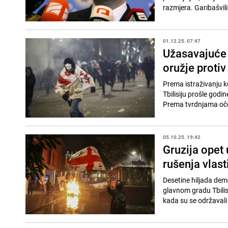
razmjera. Garibašvili 
01.12.25. 07:47
Užasavajuće o
oružje proti
Prema istraživanju k
Tbilisiju prošle godi
Prema tvrdnjama očev
05.10.25. 19:42
Gruzija opet
rušenja vlast
Desetine hiljada dem
glavnom gradu Tbilis
kada su se održavali l