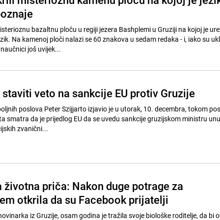
poznaje
misterioznu bazaltnu ploču u regiji jezera Bashplemi u Gruziji na kojoj je ur
ik. Na kamenoj ploči nalazi se 60 znakova u sedam redaka - i, iako su uk
aučnici još uvijek...
taviti veto na sankcije EU protiv Gruzije
ljnih poslova Peter Szijjarto izjavio je u utorak, 10. decembra, tokom pos
ta smatra da je prijedlog EU da se uvedu sankcije gruzijskom ministru unu
ijskih zvanični...
 životna priča: Nakon duge potrage za
m otkrila da su Facebook prijatelji
inarka iz Gruzije, osam godina je tražila svoje biološke roditelje, da bi ot