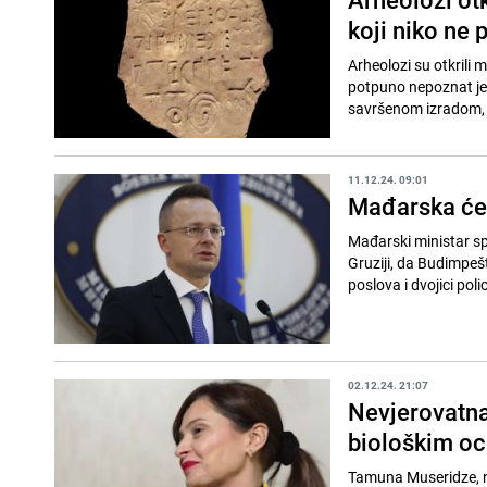
koji niko ne 
Arheolozi su otkrili 
potpuno nepoznat jez
savršenom izradom, n
11.12.24. 09:01
Mađarska će s
Mađarski ministar spo
Gruziji, da Budimpeš
poslova i dvojici polic
02.12.24. 21:07
Nevjerovatna
biološkim oce
Tamuna Museridze, nov