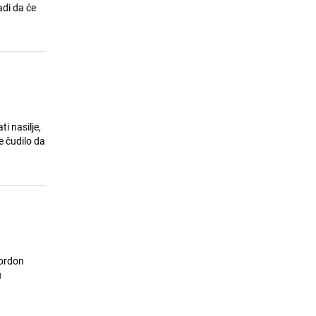
adi da će
i nasilje,
e čudilo da
kordon
u