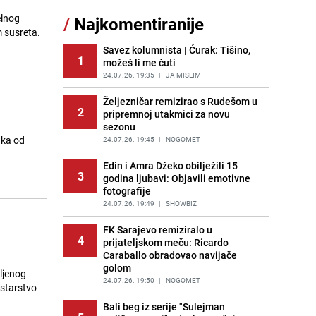
Nastavak provokacija: MUP RS
elnog
/
Najkomentiranije
11
oduzeo zastavu s ljiljanima i
m susreta.
sankcionisao vozača iz Bosanskog
Novog
Savez kolumnista | Ćurak: Tišino,
1
možeš li me čuti
PRIJE 2 DANA
|
BOSNA I HERCEGOVINA
24.07.26. 19:35
|
JA MISLIM
Kao iz slastičarne: Rolada od
12
čokolade i kokosa bez pečenja,
Željezničar remizirao s Rudešom u
2
jednostavan desert bez imalo muke
pripremnoj utakmici za novu
sezonu
PRIJE 2 DANA
|
RECEPTI
aka od
24.07.26. 19:45
|
NOGOMET
Tajna savršenog makedonskog
13
ajvara: Stari recept za kremast i
Edin i Amra Džeko obilježili 15
3
bogat okus
godina ljubavi: Objavili emotivne
fotografije
PRIJE 2 DANA
|
RECEPTI
24.07.26. 19:49
|
SHOWBIZ
Tuga potresla grad na Uni:
14
Preminula Lejla Muhić (39),
FK Sarajevo remiziralo u
4
sugrađani u nevjerici
prijateljskom meču: Ricardo
Caraballo obradovao navijače
PRIJE 2 DANA
|
BOSNA I HERCEGOVINA
golom
ljenog
Borba trajala satima: Pogledajte
24.07.26. 19:50
|
NOGOMET
istarstvo
15
'grdosiju' od skoro tri metra koju su
braća izvukla iz mora
Bali beg iz serije "Sulejman