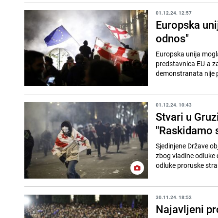
01.12.24. 12:57
Europska unij
odnos"
Europska unija mogla 
predstavnica EU-a za 
demonstranata nije pri
01.12.24. 10:43
Stvari u Gruz
"Raskidamo s
Sjedinjene Države obj
zbog vladine odluke d
odluke proruske stran
30.11.24. 18:52
Najavljeni pr