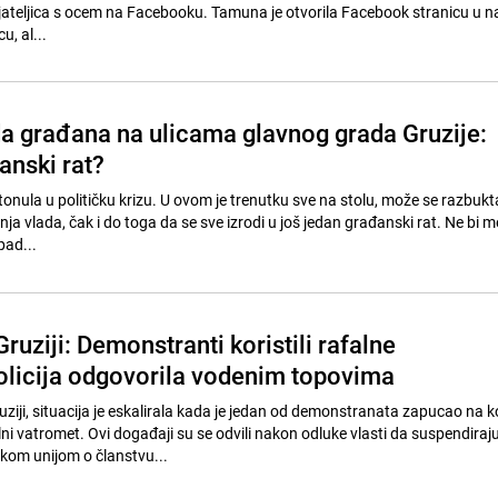
rijateljica s ocem na Facebooku. Tamuna je otvorila Facebook stranicu u n
u, al...
ada građana na ulicama glavnog grada Gruzije:
đanski rat?
onula u političku krizu. U ovom je trenutku sve na stolu, može se razbuktat
ja vlada, čak i do toga da se sve izrodi u još jedan građanski rat. Ne bi m
pad...
ruziji: Demonstranti koristili rafalne
olicija odgovorila vodenim topovima
ziji, situacija je eskalirala kada je jedan od demonstranata zapucao na 
falni vatromet. Ovi događaji su se odvili nakon odluke vlasti da suspendiraj
kom unijom o članstvu...