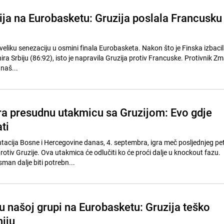
ja na Eurobasketu: Gruzija poslala Francusku
 veliku senezaciju u osmini finala Eurobasketa. Nakon što je Finska izbaci
nira Srbiju (86:92), isto je napravila Gruzija protiv Francuske. Protivnik Z
 naš...
ra presudnu utakmicu sa Gruzijom: Evo gdje
ti
acija Bosne i Hercegovine danas, 4. septembra, igra meč posljednjeg pe
otiv Gruzije. Ova utakmica će odlučiti ko će proći dalje u knockout fazu.
man dalje biti potrebn...
u našoj grupi na Eurobasketu: Gruzija teško
iju