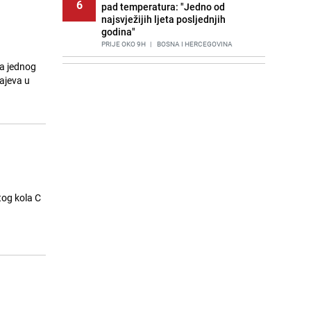
6
pad temperatura: "Jedno od
najsvježijih ljeta posljednjih
godina"
PRIJE OKO 9H
|
BOSNA I HERCEGOVINA
la jednog
Agić kritizira političare u Bugojnu:
7
majeva u
Zbog straha od HDZ-a niko Vučiću
nije rekao istinu o Čipuljiću
PRIJE 2 DANA
|
TEME
Znate li šta Dino Merlin pojede prije
8
izlaska na scenu? Njegov ritual
iznenadio mnoge
PRIJE 2 DANA
|
SHOWBIZ
Stručnjaci upozoravaju: Izrael ulaže
tog kola C
9
milione kako bi utjecao na
odgovore ChatGPT-a o Gazi
PRIJE 1 DAN
|
SVIJET
Pijana sjela za volan: Osiguranje
10
odbilo isplatu štete na vozilu koje je
slupala Anja Ljubojević
PRIJE 2 DANA
|
BOSNA I HERCEGOVINA