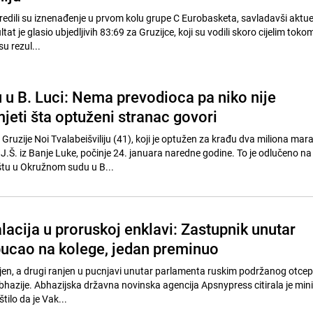
iredili su iznenađenje u prvom kolu grupe C Eurobasketa, savladavši aktu
at je glasio ubjedljivih 83:69 za Gruzijce, koji su vodili skoro cijelim toko
su rezul...
 u B. Luci: Nema prevodioca pa niko nije
eti šta optuženi stranac govori
Gruzije Noi Tvalabeišviliju (41), koji je optužen za krađu dva miliona mar
J.Š. iz Banje Luke, počinje 24. januara naredne godine. To je odlučeno na
štu u Okružnom sudu u B...
lacija u proruskoj enklavi: Zastupnik unutar
ucao na kolege, jedan preminuo
bijen, a drugi ranjen u pucnjavi unutar parlamenta ruskim podržanog otcep
bhazije. Abhazijska državna novinska agencija Apsnypress citirala je min
štilo da je Vak...