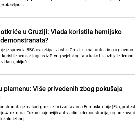
je obavljao...
tkriće u Gruziji: Vlada koristila hemijsko
v demonstranata?
oje je sprovela BBC-ova ekipa, vlasti u Gruziji su na protestima u glavno
ne koristile hemijski agens iz Prvog svjetskog rata kako bi suzbijale demon
idaca, uključ...
 u plamenu: Više privedenih zbog pokušaja
i
onstranata je mašući gruzijskim i zastavama Europske unije (EU), protes
iju 4. oktobra. Tokom najnovijih antivladinih demonstracija, organizova
okalni izbori,...