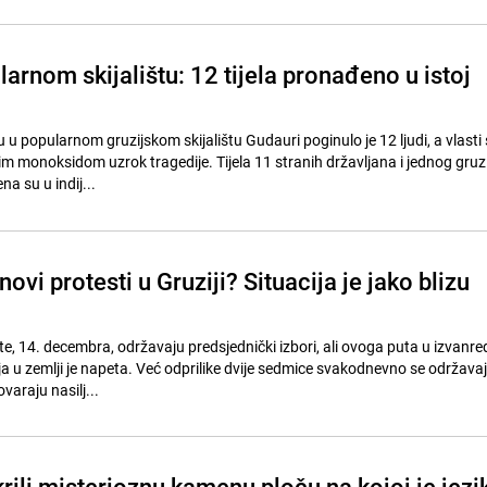
arnom skijalištu: 12 tijela pronađeno u istoj
 u popularnom gruzijskom skijalištu Gudauri poginulo je 12 ljudi, a vlasti
nim monoksidom uzrok tragedije. Tijela 11 stranih državljana i jednog gruz
a su u indij...
ovi protesti u Gruziji? Situacija je jako blizu
te, 14. decembra, održavaju predsjednički izbori, ali ovoga puta u izvanr
ja u zemlji je napeta. Već odprilike dvije sedmice svakodnevno se održav
ovaraju nasilj...
rili misterioznu kamenu ploču na kojoj je jezi