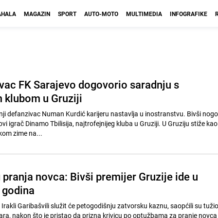
HALA
MAGAZIN
SPORT
AUTO-MOTO
MULTIMEDIA
INFOGRAFIKE
ivac FK Sarajevo dogovorio saradnju s
m klubom u Gruziji
i defanzivac Numan Kurdić karijeru nastavlja u inostranstvu. Bivši no
vi igrač Dinamo Tbilisija, najtrofejnijeg kluba u Gruziji. U Gruziju stiže k
okom zime na...
pranja novca: Bivši premijer Gruzije ide u
t godina
 Irakli Garibašvili služit će petogodišnju zatvorsku kaznu, saopćili su tužio
ara, nakon što je pristao da prizna krivicu po optužbama za pranje novca 