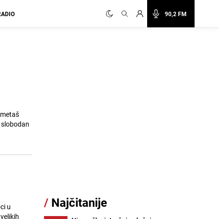
RADIO
90,2 FM
gometaš
ao slobodan
/
Najčitanije
ci u
velikih