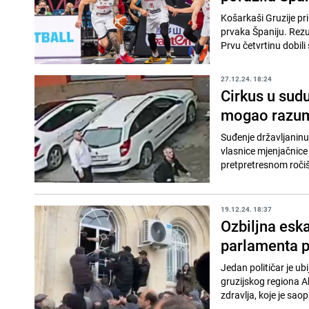
Košarkaši Gruzije pr
prvaka Španiju. Rezult
Prvu četvrtinu dobili 
27.12.24. 18:24
Cirkus u sudu
mogao razumj
Suđenje državljaninu 
vlasnice mjenjačnice 
pretpretresnom roči
19.12.24. 18:37
Ozbiljna eska
parlamenta p
Jedan političar je u
gruzijskog regiona A
zdravlja, koje je saop