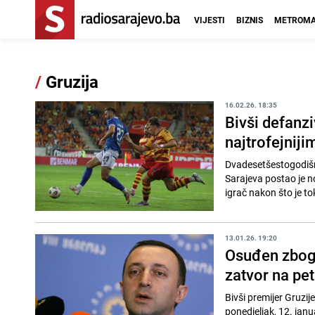
VIJESTI
BIZNIS
METROMA
/
Gruzija
16.02.26. 18:35
Bivši defanz
najtrofejniji
Dvadesetšestogodišnj
Sarajeva postao je no
igrač nakon što je t
13.01.26. 19:20
Osuđen zbog 
zatvor na pe
Bivši premijer Gruzije
ponedjeljak, 12. janu