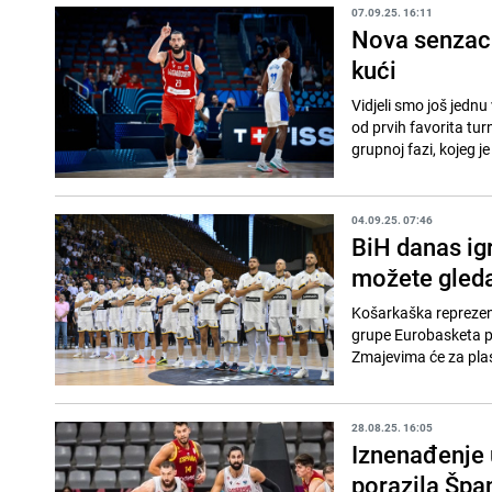
07.09.25. 16:11
Nova senzaci
kući
Vidjeli smo još jednu
od prvih favorita tur
grupnoj fazi, kojeg je
04.09.25. 07:46
BiH danas ig
možete gleda
Košarkaška reprezent
grupe Eurobasketa pr
Zmajevima će za plas
28.08.25. 16:05
Iznenađenje 
porazila Špan