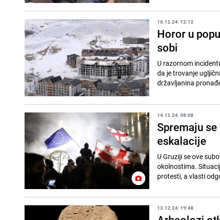
16.12.24. 12:12
Horor u popul
sobi
U razornom incidentu
da je trovanje ugljič
državljanina pronađen
14.12.24. 08:08
Spremaju se n
eskalacije
U Gruziji se ove subo
okolnostima. Situaci
protesti, a vlasti odg
13.12.24. 19:48
Arheolozi otk