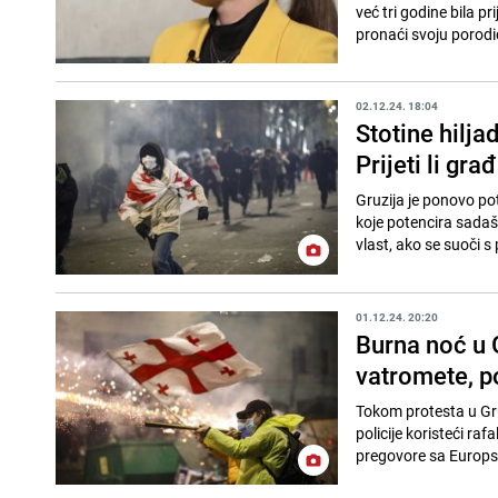
već tri godine bila p
pronaći svoju porodic
02.12.24. 18:04
Stotine hilj
Prijeti li gra
Gruzija je ponovo pot
koje potencira sadašn
vlast, ako se suoči s 
01.12.24. 20:20
Burna noć u G
vatromete, p
Tokom protesta u Gru
policije koristeći ra
pregovore sa Europs