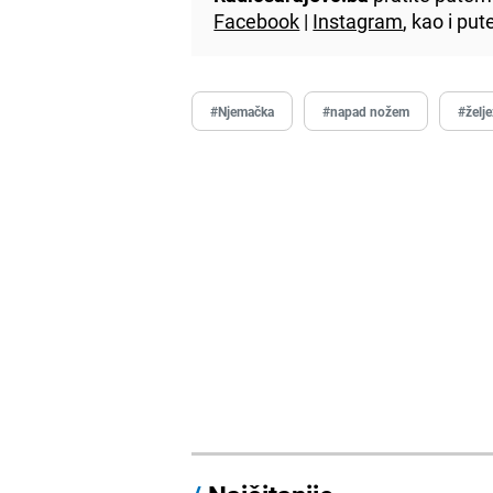
Facebook
|
Instagram
, kao i p
#Njemačka
#napad nožem
#želj