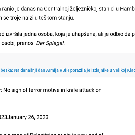
 ranio je danas na Centralnoj željezničkoj stanici u Ham
ih se troje nalzi u teškom stanju.
ad izvršila jedna osoba, koja je uhapšena, ali je odbio da p
 osobi, prenosi
Der Spiegel.
nebeska: Na današnji dan Armija RBiH porazila je izdajnike u Velikoj Kla
 No sign of terror motive in knife attack on
023January 26, 2023
-old man of Palestinian origin is accused of