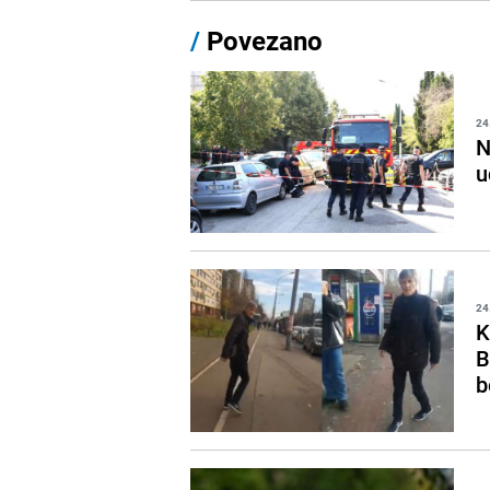
/
Povezano
24
N
u
24
K
B
b