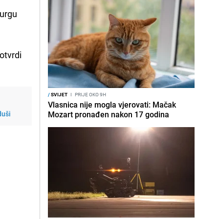
burgu
otvrdi
/
SVIJET
I
PRIJE OKO 9H
Vlasnica nije mogla vjerovati: Mačak
duši
Mozart pronađen nakon 17 godina