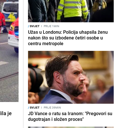
/
SVIJET
I
PRIJE 1MIN
Užas u Londonu: Policija uhapsila ženu
nakon što su izbodene četiri osobe u
centru metropole
/
SVIJET
I
PRIJE 39MIN
ila je
JD Vance o ratu sa Iranom: "Pregovori su
dugotrajan i složen proces"