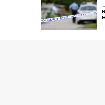
20
N
M