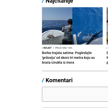
/
Najčitanije
/
SVIJET
I
PRIJE OKO 15H
/
Borba trajala satima: Pogledajte
D
'grdosiju' od skoro tri metra koju su
braća izvukla iz mora
/
Komentari