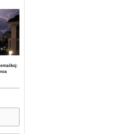
jemačkoj:
ivoa