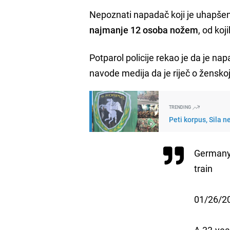
Nepoznati napadač koji je uhapšen
najmanje 12 osoba nožem
, od koj
Potparol policije rekao je da je nap
navode medija da je riječ o ženskoj
TRENDING
Peti korpus, Sila 
Germany:
train
01/26/2
A 33-year