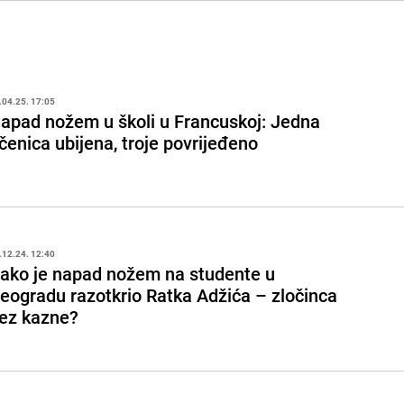
.04.25. 17:05
apad nožem u školi u Francuskoj: Jedna
čenica ubijena, troje povrijeđeno
.12.24. 12:40
ako je napad nožem na studente u
eogradu razotkrio Ratka Adžića – zločinca
ez kazne?