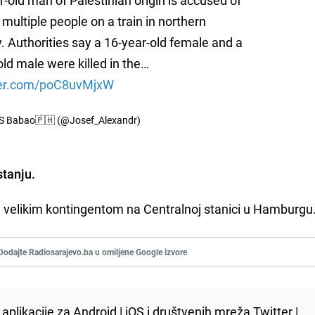
multiple people on a train in northern
 Authorities say a 16-year-old female and a
old male were killed in the…
tter.com/poC8uvMjxW
 S Babao🇵🇭 (@Josef_Alexandr)
stanju.
a velikim kontingentom na Centralnoj stanici u Hamburgu
Dodajte Radiosarajevo.ba u omiljene Google izvore
aplikacije za
Android
|
iOS
i društvenih mreža
Twitter
|