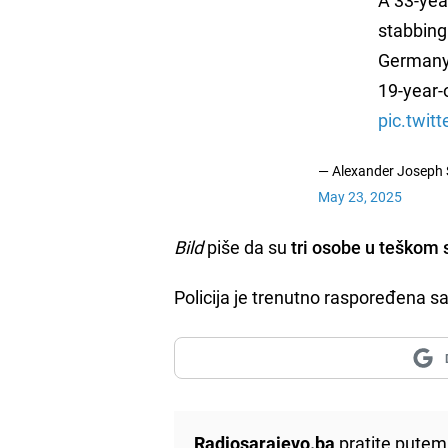
stabbing 
Germany.
19-year-
pic.twi
— Alexander Joseph
May 23, 2025
Bild
piše da su
tri osobe u teškom 
Policija je trenutno raspoređena s
Radiosarajevo.ba
pratite putem 