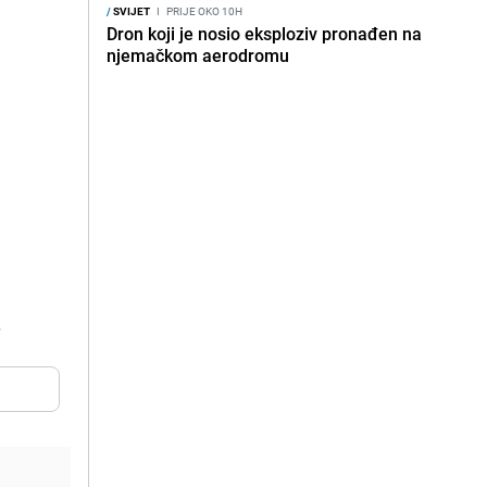
/
SVIJET
I
PRIJE OKO 10H
Dron koji je nosio eksploziv pronađen na
njemačkom aerodromu
.