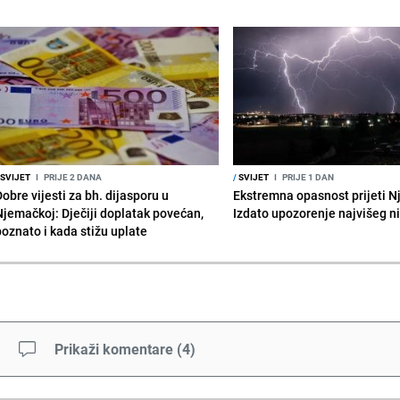
SVIJET
I
PRIJE 2 DANA
/
SVIJET
I
PRIJE 1 DAN
obre vijesti za bh. dijasporu u
Ekstremna opasnost prijeti N
Njemačkoj: Dječiji doplatak povećan,
Izdato upozorenje najvišeg n
poznato i kada stižu uplate
Prikaži komentare
(
4
)