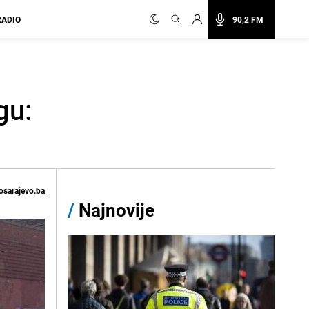
RADIO
90,2 FM
gu:
osarajevo.ba
/
Najnovije