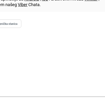
utem našeg
Viber
Chata.
eznička stanica