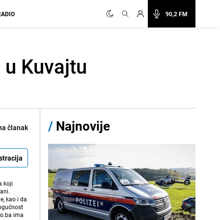
RADIO
90,2 FM
 u Kuvajtu
/
Najnovije
na članak
stracija
 koji
ani.
e, kao i da
mogućnost
vo.ba ima