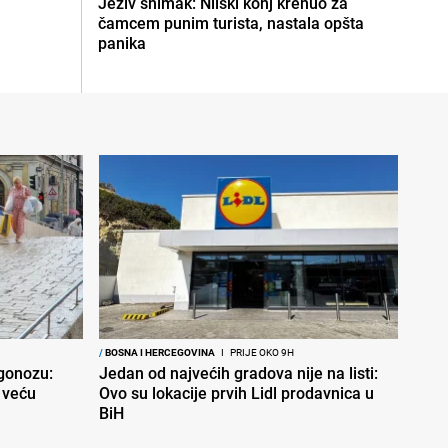
Jeziv snimak: Nilski konj krenuo za
čamcem punim turista, nastala opšta
panika
/
BOSNA I HERCEGOVINA
I
PRIJE OKO 9H
ogonozu:
Jedan od najvećih gradova nije na listi:
 veću
Ovo su lokacije prvih Lidl prodavnica u
BiH