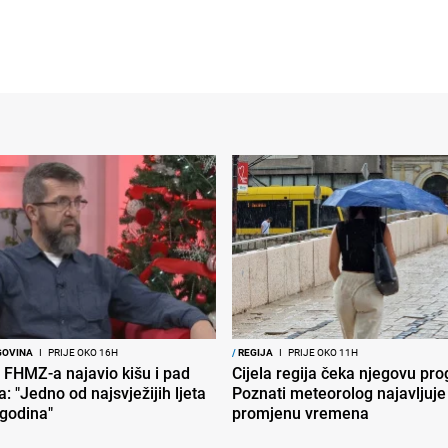
GOVINA
I
PRIJE OKO 16H
/
REGIJA
I
PRIJE OKO 11H
 FHMZ-a najavio kišu i pad
Cijela regija čeka njegovu pr
: "Jedno od najsvježijih ljeta
Poznati meteorolog najavljuje
 godina"
promjenu vremena