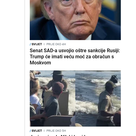
/
SVIJET
I
PRIJE OKO 4H
Senat SAD-a usvojio oštre sankcije Rusiji:
Trump će imati veću moć za obračun s
Moskvom
/
SVIJET
I
PRIJE OKO 5H