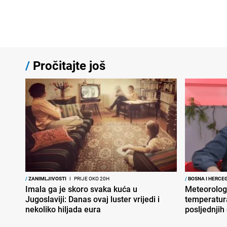
/
Pročitajte još
/
ZANIMLJIVOSTI
I
PRIJE OKO 20H
/
BOSNA I HERCE
Imala ga je skoro svaka kuća u
Meteorolog
Jugoslaviji: Danas ovaj luster vrijedi i
temperatura
nekoliko hiljada eura
posljednjih