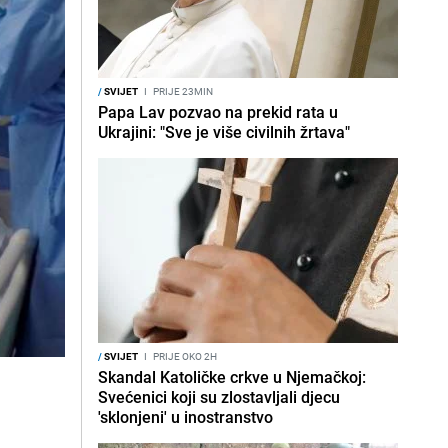
/
SVIJET
I
PRIJE 23MIN
Papa Lav pozvao na prekid rata u
Ukrajini: "Sve je više civilnih žrtava"
/
SVIJET
I
PRIJE OKO 2H
Skandal Katoličke crkve u Njemačkoj:
Svećenici koji su zlostavljali djecu
'sklonjeni' u inostranstvo