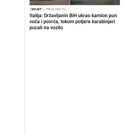
/
SVIJET
I
PRIJE OKO 7H
Italija: Državljanin BiH ukrao kamion pun
voća i povrća, tokom potjere karabinjeri
pucali na vozilo