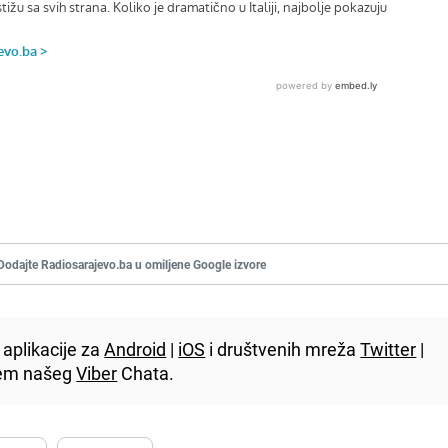
Dodajte Radiosarajevo.ba u omiljene Google izvore
aplikacije za
Android
|
iOS
i društvenih mreža
Twitter
|
utem našeg
Viber
Chata.