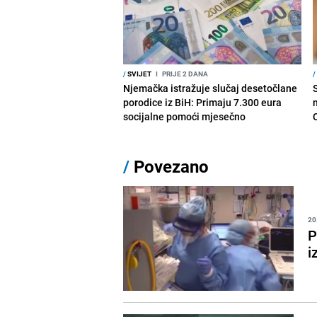
/
SVIJET
I
PRIJE 2 DANA
/
Njemačka istražuje slučaj desetočlane
porodice iz BiH: Primaju 7.300 eura
socijalne pomoći mjesečno
/
Povezano
20
P
i