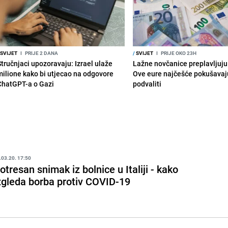
SVIJET
I
PRIJE 2 DANA
/
SVIJET
I
PRIJE OKO 23H
Stručnjaci upozoravaju: Izrael ulaže
Lažne novčanice preplavljuju 
milione kako bi utjecao na odgovore
Ove eure najčešće pokušavaj
ChatGPT-a o Gazi
podvaliti
.03.20. 17:50
otresan snimak iz bolnice u Italiji - kako
zgleda borba protiv COVID-19