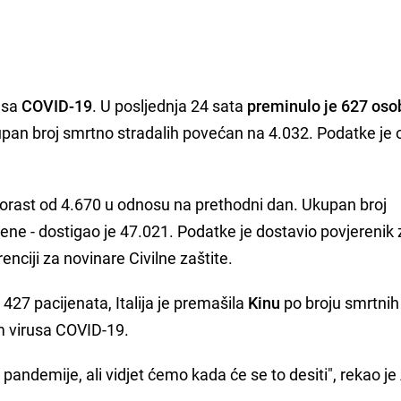
rusa
COVID-19
. U posljednja 24 sata
preminulo je 627 oso
pan broj smrtno stradalih povećan na 4.032. Podatke je o
 porast od 4.670 u odnosu na prethodni dan. Ukupan broj
ječene - dostigao je 47.021. Podatke je dostavio povjerenik 
enciji za novinare Civilne zaštite.
427 pacijenata, Italija je premašila
Kinu
po broju smrtnih
 virusa COVID-19.
andemije, ali vidjet ćemo kada će se to desiti", rekao je