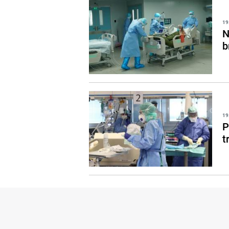
19
N
b
19
P
t