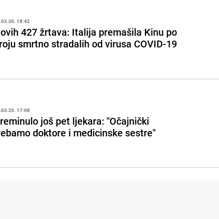
.03.20. 18:42
ovih 427 žrtava: Italija premašila Kinu po
roju smrtno stradalih od virusa COVID-19
.03.20. 17:08
reminulo još pet ljekara: "Očajnički
rebamo doktore i medicinske sestre"