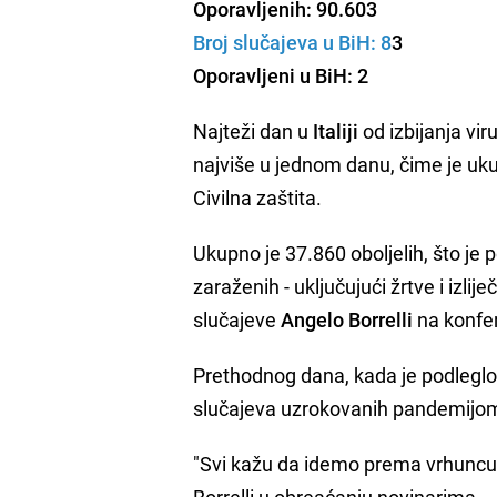
Oporavljenih: 90.603
Broj slučajeva u BiH: 8
3
Oporavljeni u BiH: 2
Najteži dan u
Italiji
od izbijanja vi
najviše u jednom danu, čime je uku
Civilna zaštita.
Ukupno je 37.860 oboljelih, što je
zaraženih - uključujući žrtve i izli
slučajeve
Angelo Borrelli
na konfer
Prethodnog dana, kada je podleglo 
slučajeva uzrokovanih pandemijom
"Svi kažu da idemo prema vrhuncu p
Borrelli u obreaćanju novinarima.