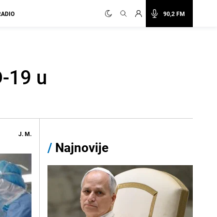
RADIO
90,2 FM
D-19 u
J. M.
/
Najnovije