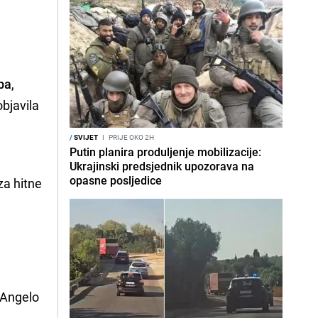
ba
,
bjavila
/
SVIJET
I
PRIJE OKO 2H
Putin planira produljenje mobilizacije:
Ukrajinski predsjednik upozorava na
opasne posljedice
za hitne
 Angelo