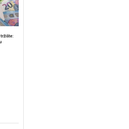
tržište:
u