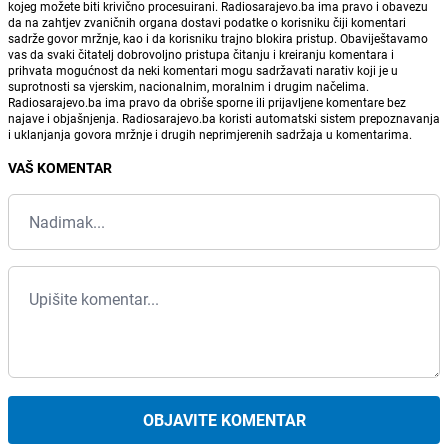
kojeg možete biti krivično procesuirani. Radiosarajevo.ba ima pravo i obavezu
da na zahtjev zvaničnih organa dostavi podatke o korisniku čiji komentari
sadrže govor mržnje, kao i da korisniku trajno blokira pristup. Obaviještavamo
vas da svaki čitatelj dobrovoljno pristupa čitanju i kreiranju komentara i
prihvata mogućnost da neki komentari mogu sadržavati narativ koji je u
suprotnosti sa vjerskim, nacionalnim, moralnim i drugim načelima.
Radiosarajevo.ba ima pravo da obriše sporne ili prijavljene komentare bez
najave i objašnjenja. Radiosarajevo.ba koristi automatski sistem prepoznavanja
i uklanjanja govora mržnje i drugih neprimjerenih sadržaja u komentarima.
VAŠ KOMENTAR
OBJAVITE KOMENTAR