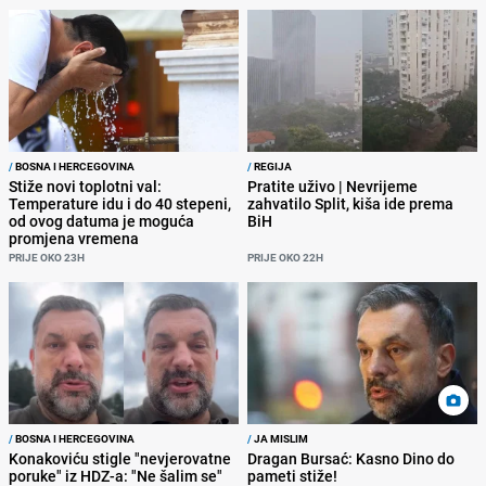
/
BOSNA I HERCEGOVINA
/
REGIJA
Stiže novi toplotni val:
Pratite uživo | Nevrijeme
Temperature idu i do 40 stepeni,
zahvatilo Split, kiša ide prema
od ovog datuma je moguća
BiH
promjena vremena
PRIJE OKO 23H
PRIJE OKO 22H
/
BOSNA I HERCEGOVINA
/
JA MISLIM
Konakoviću stigle "nevjerovatne
Dragan Bursać: Kasno Dino do
poruke" iz HDZ-a: "Ne šalim se"
pameti stiže!