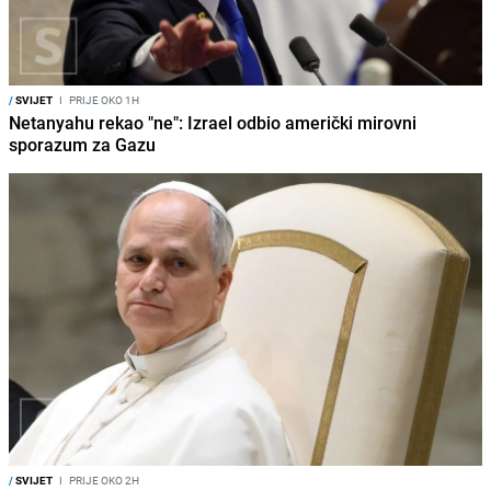
/
SVIJET
I
PRIJE OKO 1H
Netanyahu rekao "ne": Izrael odbio američki mirovni
sporazum za Gazu
/
SVIJET
I
PRIJE OKO 2H