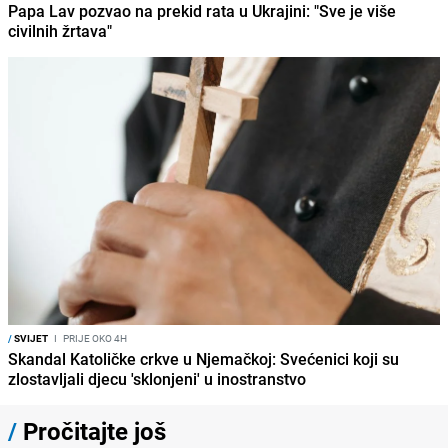
Papa Lav pozvao na prekid rata u Ukrajini: "Sve je više
civilnih žrtava"
/
SVIJET
I
PRIJE OKO 4H
Skandal Katoličke crkve u Njemačkoj: Svećenici koji su
zlostavljali djecu 'sklonjeni' u inostranstvo
/
Pročitajte još