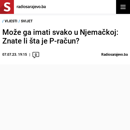
Otvor
/
VIJESTI
/
SVIJET
Može ga imati svako u Njemačkoj:
Znate li šta je P-račun?
07.07.23. 19:15
Radiosarajevo.ba
0