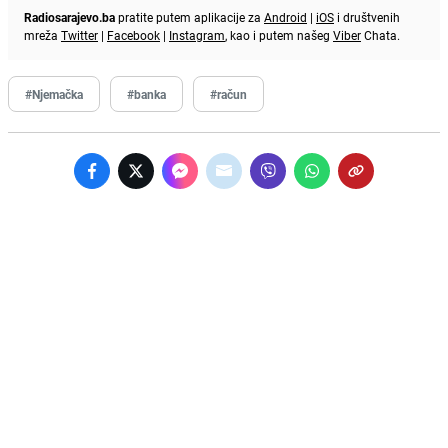
Radiosarajevo.ba
pratite putem aplikacije za
Android
|
iOS
i društvenih
mreža
Twitter
|
Facebook
|
Instagram
, kao i putem našeg
Viber
Chata.
#Njemačka
#banka
#račun