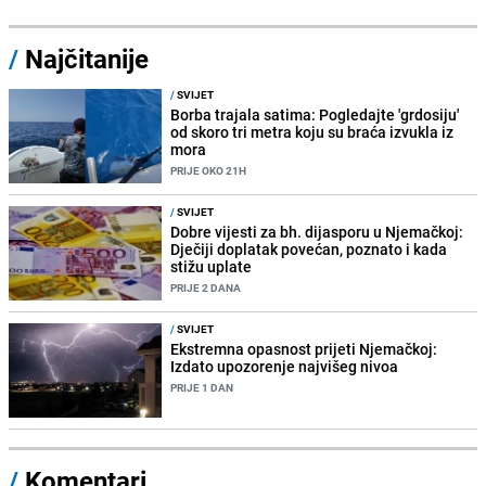
/
Najčitanije
/
SVIJET
Borba trajala satima: Pogledajte 'grdosiju'
od skoro tri metra koju su braća izvukla iz
mora
PRIJE OKO 21H
/
SVIJET
Dobre vijesti za bh. dijasporu u Njemačkoj:
Dječiji doplatak povećan, poznato i kada
stižu uplate
PRIJE 2 DANA
/
SVIJET
Ekstremna opasnost prijeti Njemačkoj:
Izdato upozorenje najvišeg nivoa
PRIJE 1 DAN
/
Komentari