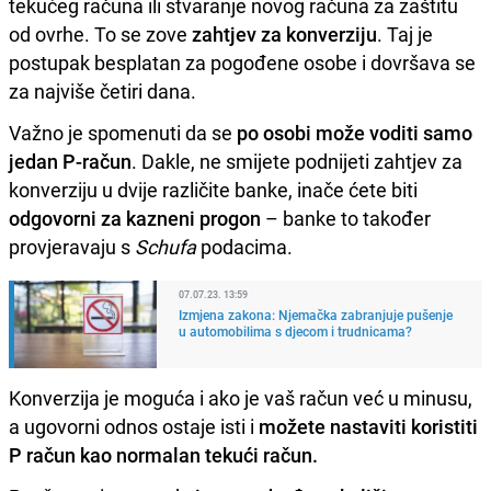
tekućeg računa ili stvaranje novog računa za zaštitu
od ovrhe. To se zove
zahtjev za konverziju
. Taj je
postupak besplatan za pogođene osobe i dovršava se
za najviše četiri dana.
Važno je spomenuti da se
po osobi može voditi samo
jedan P-račun
. Dakle, ne smijete podnijeti zahtjev za
konverziju u dvije različite banke, inače ćete biti
odgovorni za kazneni progon
– banke to također
provjeravaju s
Schufa
podacima.
07.07.23. 13:59
Izmjena zakona: Njemačka zabranjuje pušenje
u automobilima s djecom i trudnicama?
Konverzija je moguća i ako je vaš račun već u minusu,
a ugovorni odnos ostaje isti i
možete nastaviti koristiti
P račun kao normalan tekući račun.