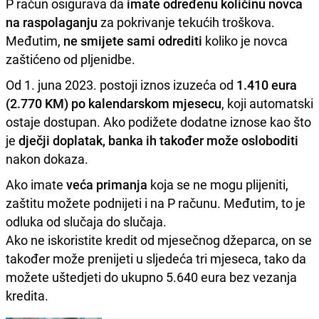
P račun osigurava da
imate određenu količinu novca
na raspolaganju
za pokrivanje tekućih troškova.
Međutim,
ne smijete sami odrediti
koliko je novca
zaštićeno od pljenidbe.
Od 1. juna 2023. postoji iznos izuzeća od
1.410 eura
(2.770 KM) po kalendarskom mjesecu
, koji automatski
ostaje dostupan. Ako podižete dodatne iznose kao što
je
dječji doplatak, banka ih također može osloboditi
nakon dokaza.
Ako imate
veća primanja
koja se ne mogu plijeniti,
zaštitu možete podnijeti i na P računu. Međutim, to je
odluka od slučaja do slučaja.
Ako ne iskoristite kredit od mjesečnog džeparca, on se
također može prenijeti u sljedeća tri mjeseca, tako da
možete uštedjeti do ukupno 5.640 eura bez vezanja
kredita.