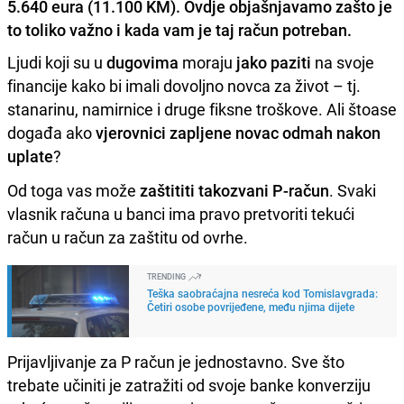
5.640 eura (11.100 KM). Ovdje objašnjavamo zašto je
to toliko važno i kada vam je taj račun potreban.
Ljudi koji su u
dugovima
moraju
jako paziti
na svoje
financije kako bi imali dovoljno novca za život – tj.
stanarinu, namirnice i druge fiksne troškove. Ali štoase
događa ako
vjerovnici zapljene novac odmah nakon
uplate
?
Od toga vas može
zaštititi takozvani P-račun
. Svaki
vlasnik računa u banci ima pravo pretvoriti tekući
račun u račun za zaštitu od ovrhe.
TRENDING
Teška saobraćajna nesreća kod Tomislavgrada:
Četiri osobe povrijeđene, među njima dijete
Prijavljivanje za P račun je jednostavno. Sve što
trebate učiniti je zatražiti od svoje banke konverziju