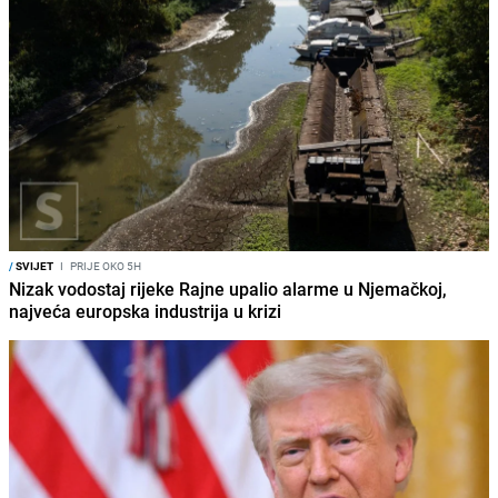
/
SVIJET
I
PRIJE OKO 5H
Nizak vodostaj rijeke Rajne upalio alarme u Njemačkoj,
najveća europska industrija u krizi