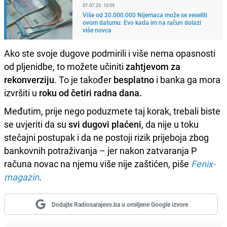
07.07.23. 10:55
Više od 20.000.000 Nijemaca može se veseliti
ovom datumu: Evo kada im na račun dolazi
više novca
Ako ste svoje dugove podmirili i više nema opasnosti
od pljenidbe, to možete učiniti
zahtjevom za
rekonverziju
. To je također
besplatno
i banka ga mora
izvršiti u
roku od četiri radna dana.
Međutim, prije nego poduzmete taj korak, trebali biste
se uvjeriti da su
svi dugovi plaćeni
, da nije u toku
stečajni postupak i da ne postoji rizik prijeboja zbog
bankovnih potraživanja – jer nakon zatvaranja P
računa novac na njemu više nije zaštićen, piše
Fenix-
magazin
.
Dodajte Radiosarajevo.ba u omiljene Google izvore