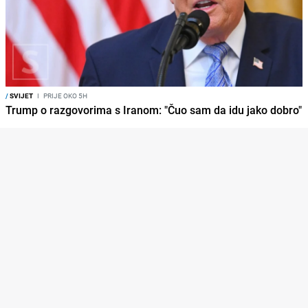
/
SVIJET
I
PRIJE OKO 5H
Trump o razgovorima s Iranom: "Čuo sam da idu jako dobro"