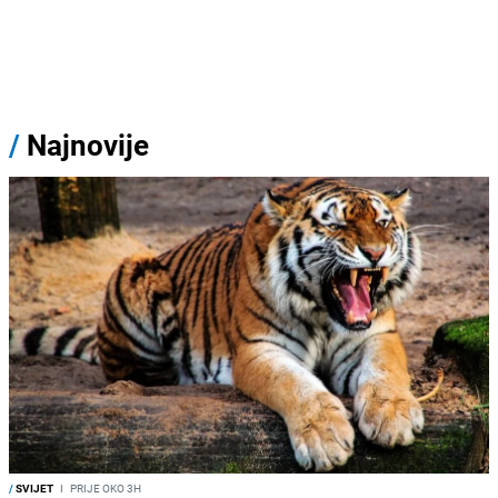
/
Najnovije
/
SVIJET
I
PRIJE OKO 3H