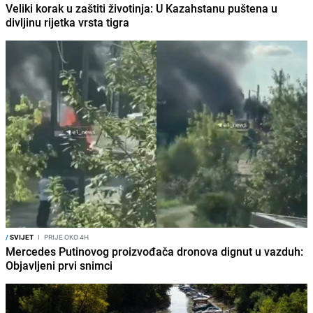
Veliki korak u zaštiti životinja: U Kazahstanu puštena u
divljinu rijetka vrsta tigra
/
SVIJET
I
PRIJE OKO 4H
Mercedes Putinovog proizvođača dronova dignut u vazduh:
Objavljeni prvi snimci