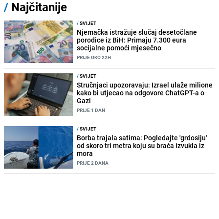
/
Najčitanije
/
SVIJET
Njemačka istražuje slučaj desetočlane
porodice iz BiH: Primaju 7.300 eura
socijalne pomoći mjesečno
PRIJE OKO 22H
/
SVIJET
Stručnjaci upozoravaju: Izrael ulaže milione
kako bi utjecao na odgovore ChatGPT-a o
Gazi
PRIJE 1 DAN
/
SVIJET
Borba trajala satima: Pogledajte 'grdosiju'
od skoro tri metra koju su braća izvukla iz
mora
PRIJE 2 DANA