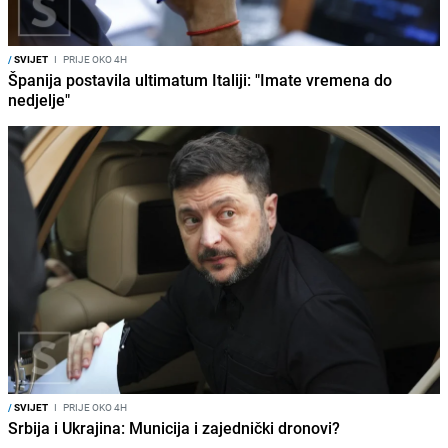
/
SVIJET
I
PRIJE OKO 4H
Španija postavila ultimatum Italiji: "Imate vremena do
nedjelje"
/
SVIJET
I
PRIJE OKO 4H
Srbija i Ukrajina: Municija i zajednički dronovi?