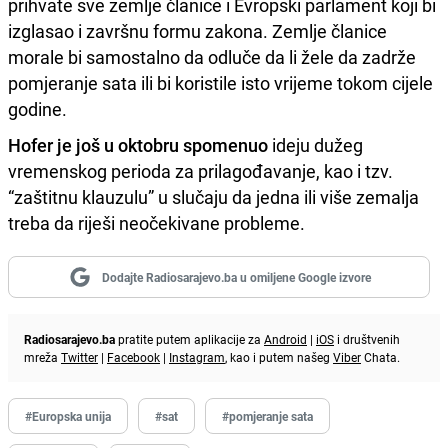
prihvate sve zemlje članice i Evropski parlament koji bi
izglasao i završnu formu zakona. Zemlje članice
morale bi samostalno da odluče da li žele da zadrže
pomjeranje sata ili bi koristile isto vrijeme tokom cijele
godine.
Hofer je još u oktobru spomenuo
ideju dužeg
vremenskog perioda za prilagođavanje, kao i tzv.
“zaštitnu klauzulu” u slučaju da jedna ili više zemalja
treba da riješi neočekivane probleme.
Dodajte Radiosarajevo.ba u omiljene Google izvore
Radiosarajevo.ba
pratite putem aplikacije za
Android
|
iOS
i društvenih
mreža
Twitter
|
Facebook
|
Instagram
, kao i putem našeg
Viber
Chata.
#Europska unija
#sat
#pomjeranje sata