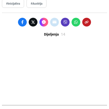
#inicijativa
#Austrija
14
Dijeljenja