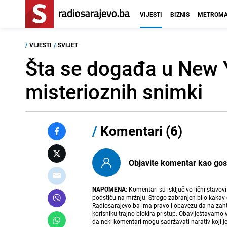
VIJESTI
BIZNIS
METROMA
/
VIJESTI
/
SVIJET
Šta se događa u New 
misterioznih snimki
/
Komentari (6)
Objavite komentar kao gost i
NAPOMENA:
Komentari su isključivo lični stavov
podstiču na mržnju. Strogo zabranjen bilo kakav 
Radiosarajevo.ba ima pravo i obavezu da na zahtj
korisniku trajno blokira pristup. Obaviještavamo 
da neki komentari mogu sadržavati narativ koji j