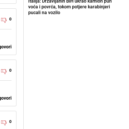
Italija: Državljanin BiH ukrao kamion pun
voća i povrća, tokom potjere karabinjeri
pucali na vozilo
0
ovori
0
ovori
0