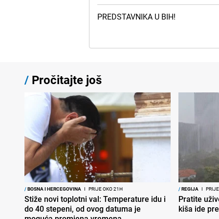
PREDSTAVNIKA U BIH!
/
Pročitajte još
/
BOSNA I HERCEGOVINA
I
PRIJE OKO 21H
/
REGIJA
I
PRIJE
Stiže novi toplotni val: Temperature idu i
Pratite uživ
do 40 stepeni, od ovog datuma je
kiša ide pr
moguća promjena vremena