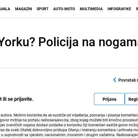
HALA
MAGAZIN
SPORT
AUTO-MOTO
MULTIMEDIA
INFOGRAFIKE
Yorku? Policija na noga
Povratak 
li se prijavite.
Prijava
Regi
i autora. Molimo korisnike da se suzdrže od vrijeđanja, psovanja i pisanja komentara
govor mržnje na portalu radiosarajevo.ba, zbog kojeg možete biti krivično procesuir
ev zvaničnih organa dostavi podatke o korisniku čiji komentari sadrže govor mržnj
vas da svaki čitatelj dobrovoljno pristupa čitanju i kreiranju komentara i prihvata 
e u suprotnosti sa vjerskim, nacionalnim, moralnim i drugim načelima. Radiosaraje