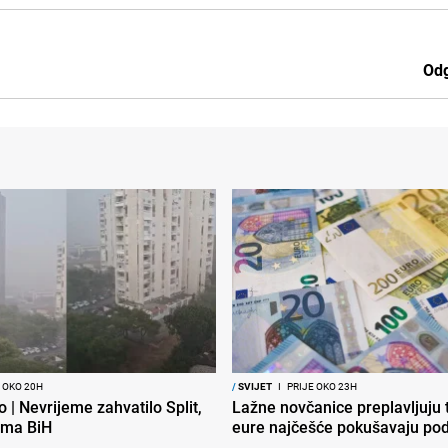
Odg
 OKO 20H
/
SVIJET
I
PRIJE OKO 23H
o | Nevrijeme zahvatilo Split,
Lažne novčanice preplavljuju t
ema BiH
eure najčešće pokušavaju podv