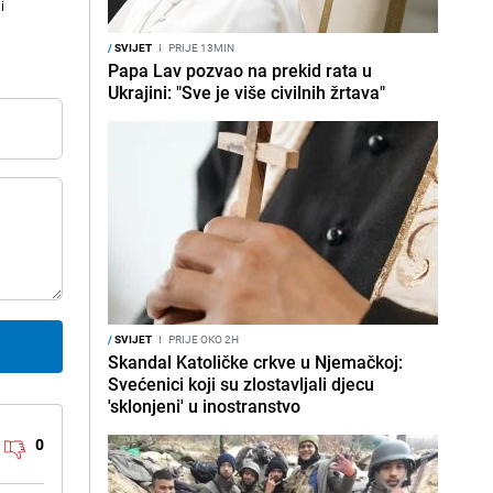
i
/
SVIJET
I
PRIJE 13MIN
Papa Lav pozvao na prekid rata u
Ukrajini: "Sve je više civilnih žrtava"
/
SVIJET
I
PRIJE OKO 2H
Skandal Katoličke crkve u Njemačkoj:
Svećenici koji su zlostavljali djecu
'sklonjeni' u inostranstvo
0