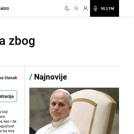
RADIO
90,2 FM
ma zbog
/
Najnovije
na članak
stracija
 koji
ani.
e, kao i da
mogućnost
vo.ba ima