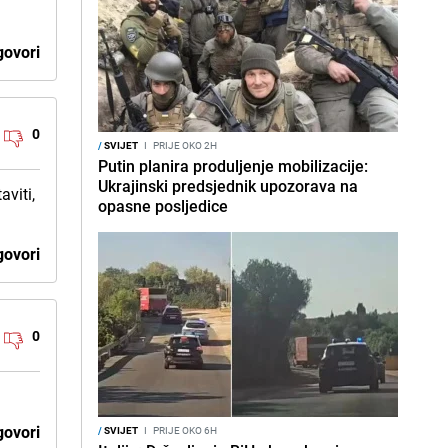
ovori
0
/
SVIJET
I
PRIJE OKO 2H
Putin planira produljenje mobilizacije:
Ukrajinski predsjednik upozorava na
aviti,
opasne posljedice
ovori
0
ovori
/
SVIJET
I
PRIJE OKO 6H