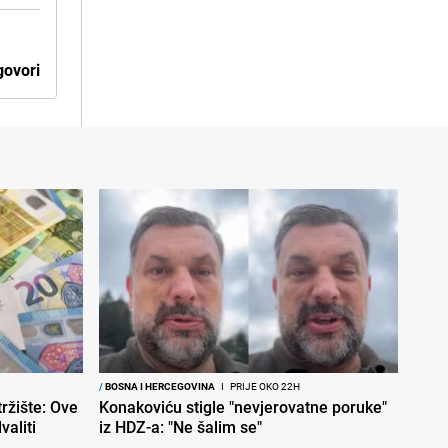
ovori
/
BOSNA I HERCEGOVINA
I
PRIJE OKO 22H
ržište: Ove
Konakoviću stigle "nevjerovatne poruke"
aliti
iz HDZ-a: "Ne šalim se"