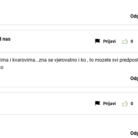
Odg
d nas
Prijavi
0
ma i kvarovima...zna se vjerovatno i ko , to mozete svi predpost
to
Odg
Prijavi
0
Odg