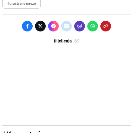
#društvene mreže
69
Dijeljenja