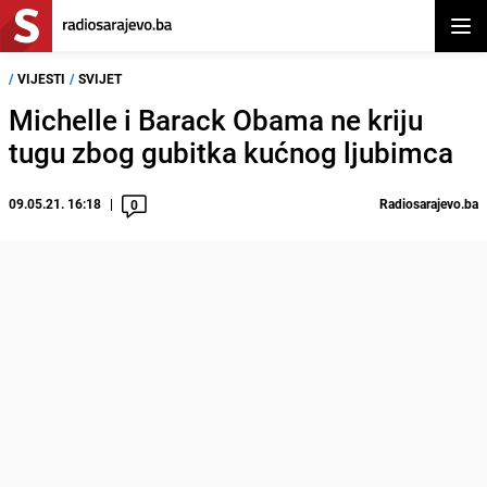
Otvor
/
VIJESTI
/
SVIJET
Michelle i Barack Obama ne kriju
tugu zbog gubitka kućnog ljubimca
09.05.21. 16:18
Radiosarajevo.ba
0