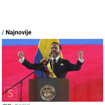
/
Najnovije
/
SVIJET
I
PRIJE OKO 3H