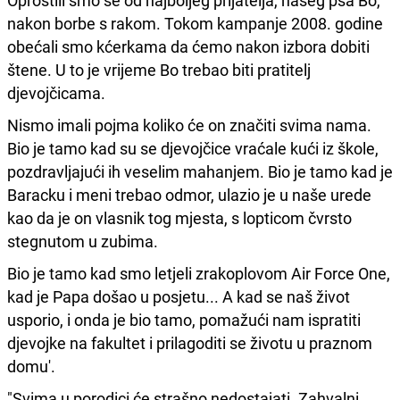
nakon borbe s rakom. Tokom kampanje 2008. godine
obećali smo kćerkama da ćemo nakon izbora dobiti
štene. U to je vrijeme Bo trebao biti pratitelj
djevojčicama.
Nismo imali pojma koliko će on značiti svima nama.
Bio je tamo kad su se djevojčice vraćale kući iz škole,
pozdravljajući ih veselim mahanjem. Bio je tamo kad je
Baracku i meni trebao odmor, ulazio je u naše urede
kao da je on vlasnik tog mjesta, s lopticom čvrsto
stegnutom u zubima.
Bio je tamo kad smo letjeli zrakoplovom Air Force One,
kad je Papa došao u posjetu... A kad se naš život
usporio, i onda je bio tamo, pomažući nam ispratiti
djevojke na fakultet i prilagoditi se životu u praznom
domu'.
"Svima u porodici će strašno nedostajati. Zahvalni