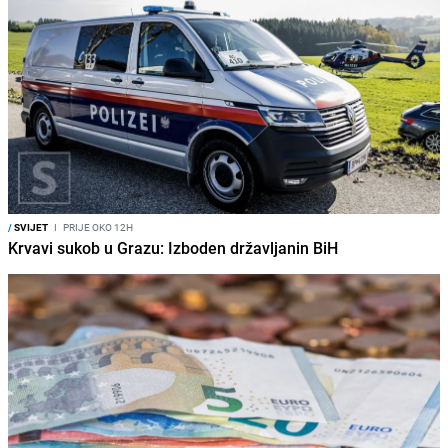
/
SVIJET
I
PRIJE OKO 12H
Krvavi sukob u Grazu: Izboden državljanin BiH