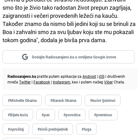
smo što je živio tako radostan život prepun zagrljaja,
zaigranosti i večeri provedenih ležeći na kauču.
Također znamo da nismo bili jedini koji su se brinuli za
Boa i zahvalni smo za svu ljubav koju ste mu pokazali
tokom godina", dodala je bivša prva dama.
Dodajte Radiosarajevo.ba u omiljene Google izvore
Radiosarajevo.ba
pratite putem aplikacije za
Android
|
iOS
i društvenih
mreža
Twitter
|
Facebook
|
Instagram
, kao i putem našeg
Viber
Chata.
#Michelle Obama
#Barack Obama
#kućni ljubimci
#Bijela kuća
#pas
#porodica
#preminuo
#oproštaj
#bivši predsjednik
#tuga