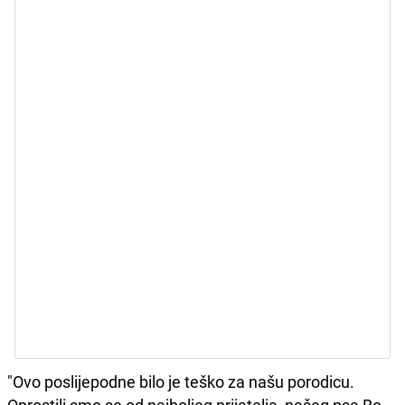
"Ovo poslijepodne bilo je teško za našu porodicu.
Oprostili smo se od najboljeg prijatelja, našeg psa Bo,