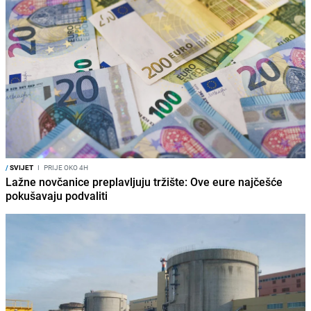
/
SVIJET
I
PRIJE OKO 4H
Lažne novčanice preplavljuju tržište: Ove eure najčešće
pokušavaju podvaliti