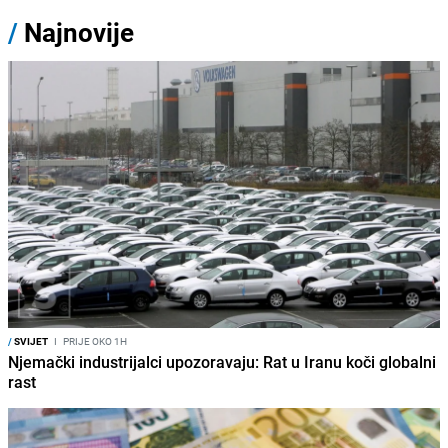
/
Najnovije
/
SVIJET
I
PRIJE OKO 1H
Njemački industrijalci upozoravaju: Rat u Iranu koči globalni
rast