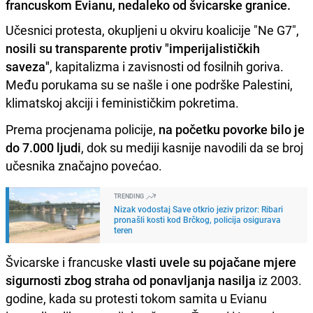
francuskom Evianu, nedaleko od švicarske granice.
Učesnici protesta, okupljeni u okviru koalicije "Ne G7",
nosili su transparente protiv "imperijalističkih
saveza"
, kapitalizma i zavisnosti od fosilnih goriva.
Među porukama su se našle i one podrške Palestini,
klimatskoj akciji i feminističkim pokretima.
Prema procjenama policije,
na početku povorke bilo je
do 7.000 ljudi
, dok su mediji kasnije navodili da se broj
učesnika značajno povećao.
TRENDING
Nizak vodostaj Save otkrio jeziv prizor: Ribari
pronašli kosti kod Brčkog, policija osigurava
teren
Švicarske i francuske
vlasti uvele su pojačane mjere
sigurnosti zbog straha od ponavljanja nasilja
iz 2003.
godine, kada su protesti tokom samita u Evianu