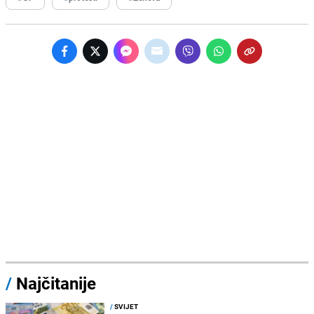
/
Najčitanije
/
SVIJET