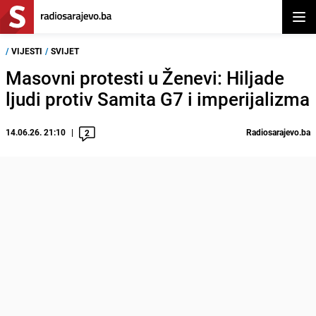
Otvor
/
VIJESTI
/
SVIJET
Masovni protesti u Ženevi: Hiljade
ljudi protiv Samita G7 i imperijalizma
14.06.26. 21:10
Radiosarajevo.ba
2