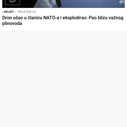
/
SVIJET
I
PRIJE OKO 4H
Dron ušao u članicu NATO-a i eksplodirao: Pao blizu važnog
plinovoda