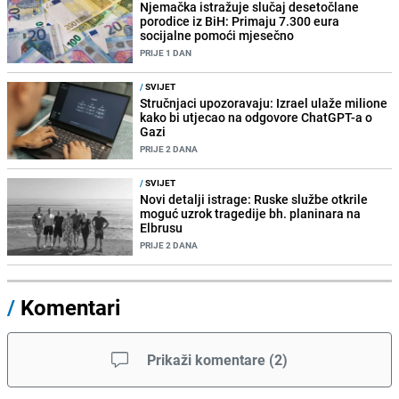
Njemačka istražuje slučaj desetočlane
porodice iz BiH: Primaju 7.300 eura
socijalne pomoći mjesečno
PRIJE 1 DAN
/
SVIJET
Stručnjaci upozoravaju: Izrael ulaže milione
kako bi utjecao na odgovore ChatGPT-a o
Gazi
PRIJE 2 DANA
/
SVIJET
Novi detalji istrage: Ruske službe otkrile
moguć uzrok tragedije bh. planinara na
Elbrusu
PRIJE 2 DANA
/
Komentari
Prikaži komentare
(
2
)