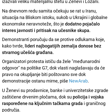
izazvali veliku materijalnu štetu u Ženevi i Lozani.
Na dnevnom redu samita očekuju se rat u Iranu,
situacija na Bliskom istoku, sukob u Ukrajini i globalne
ekonomske neravnoteže, što je
dodatno pojačalo
interes javnosti i pritisak na učesnike skupa.
Demonstranti poručuju da se protive odlukama koje,
kako tvrde,
lideri najbogatijih zemalja donose bez
stvarnog učešća građana.
Organizatori protesta ističu da žele "međunarodni
odgovor" na politike G7, dok vlasti naglašavaju da će
pravo na okupljanje biti poštovano sve dok
demonstracije ostanu mirne, piše
NewArab
.
U Ženevi su prodavnice, banke i univerzitetske zgrade
zaštićene drvenim pločama, dok su
policija i vojska
raspoređene na ključnim tačkama grada
i graničnog
područja.