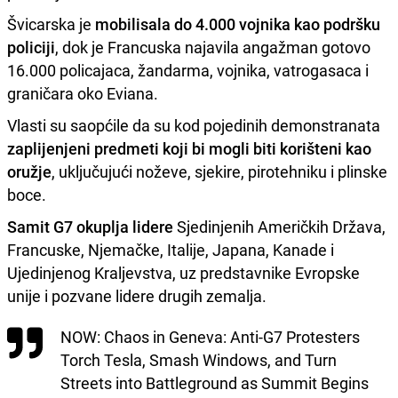
Švicarska je
mobilisala do 4.000 vojnika kao podršku
policiji
, dok je Francuska najavila angažman gotovo
16.000 policajaca, žandarma, vojnika, vatrogasaca i
graničara oko Eviana.
Vlasti su saopćile da su kod pojedinih demonstranata
zaplijenjeni predmeti koji bi mogli biti korišteni kao
oružje
, uključujući noževe, sjekire, pirotehniku i plinske
boce.
Samit G7 okuplja lidere
Sjedinjenih Američkih Država,
Francuske, Njemačke, Italije, Japana, Kanade i
Ujedinjenog Kraljevstva, uz predstavnike Evropske
unije i pozvane lidere drugih zemalja.
NOW: Chaos in Geneva: Anti-G7 Protesters
Torch Tesla, Smash Windows, and Turn
Streets into Battleground as Summit Begins