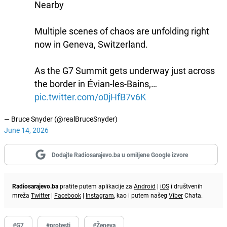
Nearby
Multiple scenes of chaos are unfolding right
now in Geneva, Switzerland.
As the G7 Summit gets underway just across
the border in Évian-les-Bains,…
pic.twitter.com/o0jHfB7v6K
— Bruce Snyder (@realBruceSnyder)
June 14, 2026
Dodajte Radiosarajevo.ba u omiljene Google izvore
Radiosarajevo.ba
pratite putem aplikacije za
Android
|
iOS
i društvenih
mreža
Twitter
|
Facebook
|
Instagram
, kao i putem našeg
Viber
Chata.
#G7
#protesti
#Ženeva