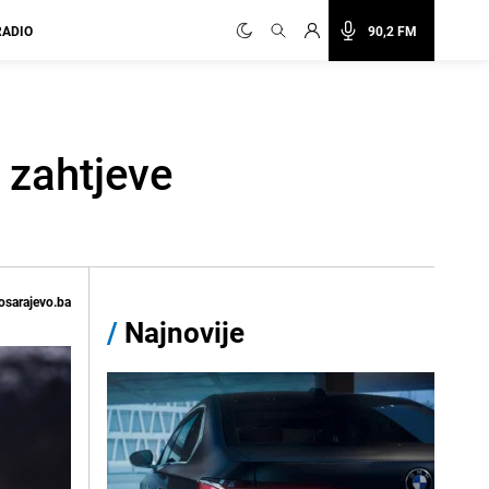
RADIO
90,2 FM
 zahtjeve
osarajevo.ba
/
Najnovije