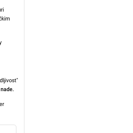
ri
čkim
y
dljivost"
 nade.
er