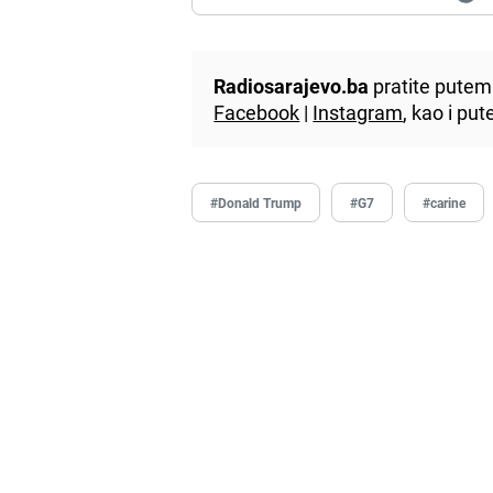
Radiosarajevo.ba
pratite putem 
Facebook
|
Instagram
, kao i p
#Donald Trump
#G7
#carine