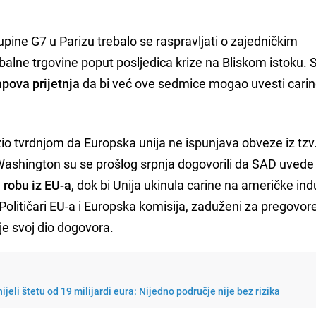
pine G7 u Parizu trebalo se raspravljati o zajedničkim
alne trgovine poput posljedica krize na Bliskom istoku. S
mpova prijetnja
da bi već ove sedmice mogao uvesti carin
žio tvrdnjom da Europska unija ne ispunjava obveze iz tzv
Washington su se prošlog srpnja dogovorili da SAD uvede
 robu iz EU-a
, dok bi Unija ukinula carine na američke ind
Političari EU-a i Europska komisija, zaduženi za pregovore
je svoj dio dogovora.
ijeli štetu od 19 milijardi eura: Nijedno područje nije bez rizika