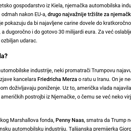
etsko gospodarstvo iz Kiela, njemačka automobilska indu
u, odmah nakon EU-a,
drugo najvažnije tržište za njemač
ije pokazuju da bi najavljene carine dovele do kratkoročn
, a dugoročno i do gotovo 30 milijardi eura. Za već oslablj
 ozbiljan udarac.
da?
automobilske industrije, neki promatrači Trumpovu najav
izjave kancelara
Friedricha Merza
o ratu u Iranu. On je n
m doživljavaju poniženje. Uz to, američka vlada najavila 
 američkih postrojbi iz Njemačke, o čemu se već neko vi
ačkog Marshallova fonda,
Penny Naas
, smatra da Trump ne
nsku automobilsku industriju. Talijanska premijerka Gior