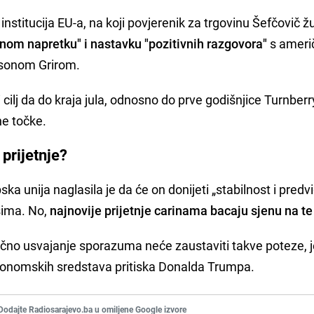
nstitucija EU-a, na koji povjerenik za trgovinu Šefčovič žu
nom napretku" i nastavku "pozitivnih razgovora"
s ameri
sonom Grirom.
 cilj da do kraja jula, odnosno do prve godišnjice Turnberr
e točke.
prijetnje?
a unija naglasila je da će on donijeti „stabilnost i predvi
sima. No,
najnovije prijetnje carinama bacaju sjenu na te
no usvajanje sporazuma neće zaustaviti takve poteze, j
ekonomskih sredstava pritiska Donalda Trumpa.
Dodajte Radiosarajevo.ba u omiljene Google izvore