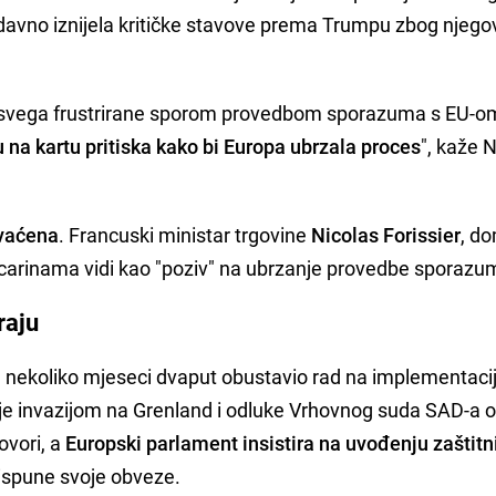
edavno iznijela kritičke stavove prema Trumpu zbog njego
e svega frustrirane sporom provedbom sporazuma s EU-o
na kartu pritiska kako bi Europa ubrzala proces
", kaže 
hvaćena
. Francuski ministar trgovine
Nicolas Forissier
, d
ju carinama vidi kao "poziv" na ubrzanje provedbe sporaz
raju
h nekoliko mjeseci dvaput obustavio rad na implementacij
e invazijom na Grenland i odluke Vrhovnog suda SAD-a 
ovori, a
Europski parlament insistira na uvođenju zaštitn
ispune svoje obveze.