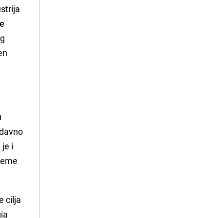
strija
ke
og
en
u
edavno
je i
rjeme
 cilja
gia