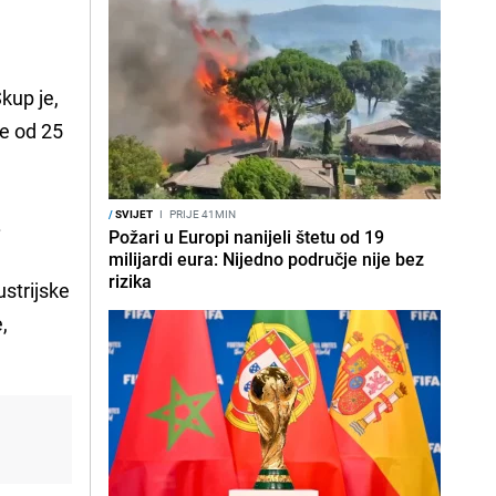
kup je,
e od 25
/
SVIJET
I
PRIJE 41MIN
.
Požari u Europi nanijeli štetu od 19
milijardi eura: Nijedno područje nije bez
rizika
ustrijske
,