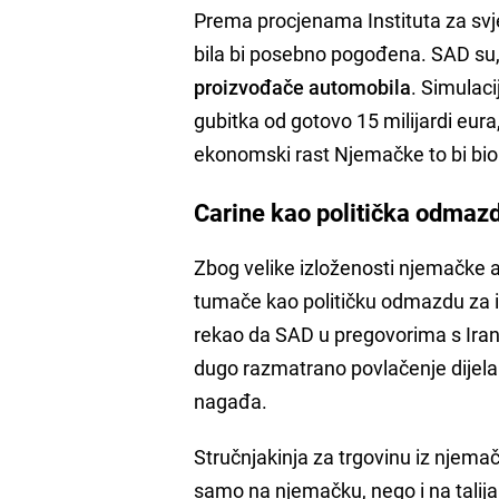
Prema procjenama Instituta za svj
bila bi posebno pogođena. SAD s
proizvođače automobila
. Simulac
gubitka od gotovo 15 milijardi eura
ekonomski rast Njemačke to bi bio
Carine kao politička odmaz
Zbog velike izloženosti njemačke 
tumače kao političku odmazdu za 
rekao da SAD u pregovorima s Irano
dugo razmatrano povlačenje dijela
nagađa.
Stručnjakinja za trgovinu iz njem
samo na njemačku, nego i na talija