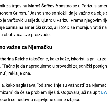
nik za trgovinu
Maroš Šefčovič
sastao se u Parizu s ame
nom Grirom. "Jasno smo se složili da je važno da obje 
 je Šefčovič u srijedu ujutro u Parizu. Prema njegovim ri
je carina na američki izvoz
, ali i SAD se moraju vratiti na
ja obuhvaća sve proizvode.
bno važne za Njemačku
therina Reiche
također je, kako kaže, iskoristila priliku za
 "Tačno je da napredujemo u provedbi zajednički postig
", rekla je ona.
zila, kako naglašava, "od središnje su važnosti" za Njemač
timizam" da će se problem riješiti. Odgovarajući na upit
DW
hoće li se nedavno najavljene carine izbjeći.