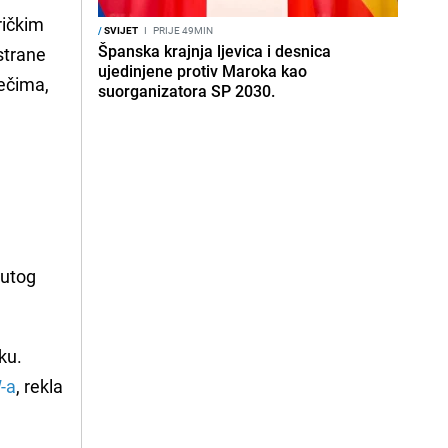
ričkim
/
SVIJET
I
PRIJE 49MIN
Španska krajnja ljevica i desnica
strane
ujedinjene protiv Maroka kao
ječima,
suorganizatora SP 2030.
nutog
ku.
-a
, rekla