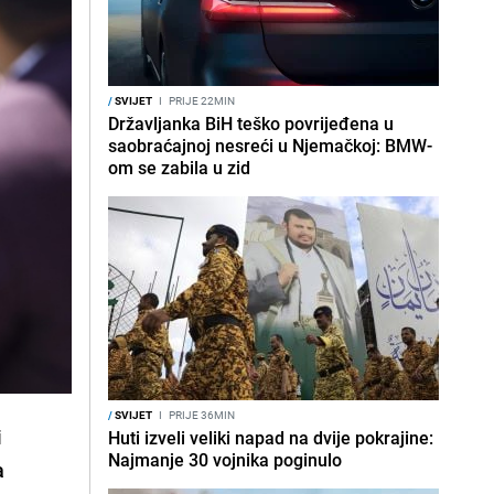
/
SVIJET
I
PRIJE 22MIN
Državljanka BiH teško povrijeđena u
saobraćajnoj nesreći u Njemačkoj: BMW-
om se zabila u zid
/
SVIJET
I
PRIJE 36MIN
i
Huti izveli veliki napad na dvije pokrajine:
Najmanje 30 vojnika poginulo
a