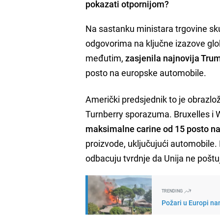
pokazati otpornijom?
Na sastanku ministara trgovine sku
odgovorima na ključne izazove glob
međutim,
zasjenila najnovija Tru
posto na europske automobile.
Američki predsjednik to je obrazlo
Turnberry sporazuma. Bruxelles i 
maksimalne carine od 15 posto na
proizvode, uključujući automobile. 
odbacuju tvrdnje da Unija ne poštu
TRENDING
Požari u Europi nan