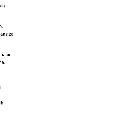
vih
m.
Naas za
omaćin
uma.
i
o
ih