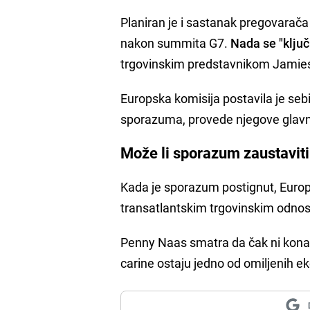
Planiran je i sastanak pregovarača i
nakon summita G7.
Nada se "ključ
trgovinskim predstavnikom Jamie
Europska komisija postavila je sebi
sporazuma, provede njegove glavn
Može li sporazum zaustaviti 
Kada je sporazum postignut, Europsk
transatlantskim trgovinskim odno
Penny Naas smatra da čak ni konač
carine ostaju jedno od omiljenih 