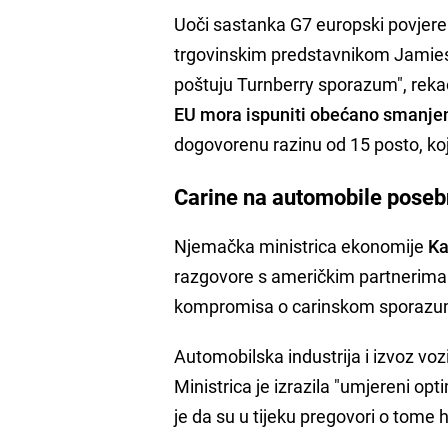
Uoči sastanka G7 europski povjere
trgovinskim predstavnikom Jamieso
poštuju Turnberry sporazum", rekao
EU mora ispuniti obećano smanjen
dogovorenu razinu od 15 posto, ko
Carine na automobile pose
Njemačka ministrica ekonomije
Ka
razgovore s američkim partnerima.
kompromisa o carinskom sporazumu
Automobilska industrija i izvoz vo
Ministrica je izrazila "umjereni op
je da su u tijeku pregovori o tome 