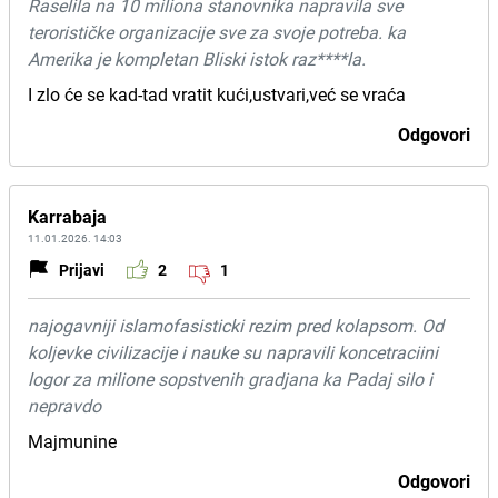
Raselila na 10 miliona stanovnika napravila sve
terorističke organizacije sve za svoje potreba. ka
Amerika je kompletan Bliski istok raz****la.
I zlo će se kad-tad vratit kući,ustvari,već se vraća
Odgovori
Karrabaja
11.01.2026. 14:03
Prijavi
2
1
najogavniji islamofasisticki rezim pred kolapsom. Od
koljevke civilizacije i nauke su napravili koncetraciini
logor za milione sopstvenih gradjana ka Padaj silo i
nepravdo
Majmunine
Odgovori