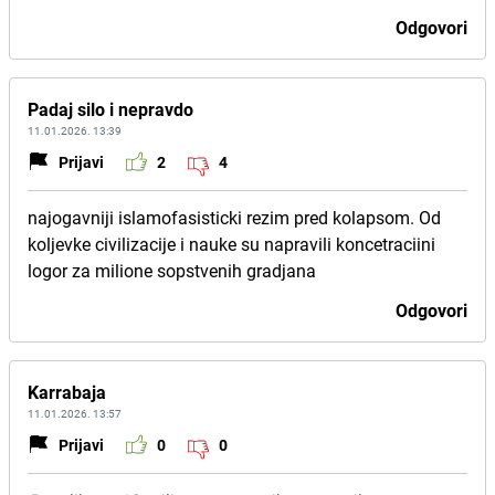
Odgovori
Padaj silo i nepravdo
11.01.2026. 13:39
Prijavi
2
4
najogavniji islamofasisticki rezim pred kolapsom. Od
koljevke civilizacije i nauke su napravili koncetraciini
logor za milione sopstvenih gradjana
Odgovori
Karrabaja
11.01.2026. 13:57
Prijavi
0
0