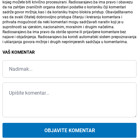
kojeg možete biti krivično procesuirani. Radiosarajevo.ba ima pravo i obavezu
da na zahtjev zvaničnih organa dostavi podatke o korisniku čiji komentari
sadrže govor mržnje, kao i da korisniku trajno blokira pristup. Obaviještavamo
vas da svaki čitatelj dobrovoljno pristupa čitanju i kreiranju komentara i
prihvata mogućnost da neki komentari mogu sadržavati narativ koji je u
suprotnosti sa vjerskim, nacionalnim, moralnim i drugim načelima.
Radiosarajevo.ba ima pravo da obriše sporne ili prijavljene komentare bez
najave i objašnjenja. Radiosarajevo.ba koristi automatski sistem prepoznavanja
i uklanjanja govora mržnje i drugih neprimjerenih sadržaja u komentarima.
VAŠ KOMENTAR
OBJAVITE KOMENTAR