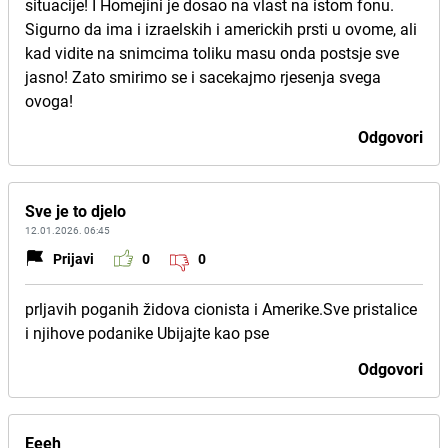
situacije! I Homejini je dosao na vlast na istom fonu.
Sigurno da ima i izraelskih i americkih prsti u ovome, ali
kad vidite na snimcima toliku masu onda postsje sve
jasno! Zato smirimo se i sacekajmo rjesenja svega
ovoga!
Odgovori
Sve je to djelo
12.01.2026. 06:45
Prijavi
0
0
prljavih poganih židova cionista i Amerike.Sve pristalice
i njihove podanike Ubijajte kao pse
Odgovori
Eeeh