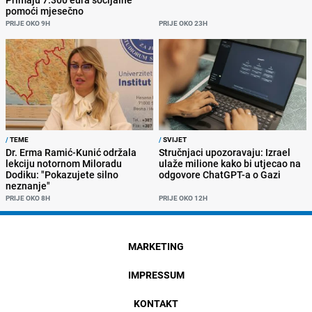
pomoći mjesečno
PRIJE OKO 9H
PRIJE OKO 23H
/
TEME
/
SVIJET
Dr. Erma Ramić-Kunić održala
Stručnjaci upozoravaju: Izrael
lekciju notornom Miloradu
ulaže milione kako bi utjecao na
Dodiku: "Pokazujete silno
odgovore ChatGPT-a o Gazi
neznanje"
PRIJE OKO 8H
PRIJE OKO 12H
MARKETING
IMPRESSUM
KONTAKT