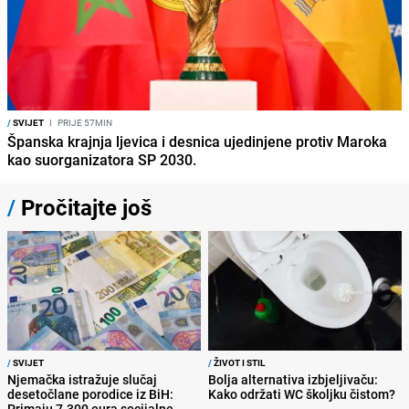
/
SVIJET
I
PRIJE 57MIN
Španska krajnja ljevica i desnica ujedinjene protiv Maroka
kao suorganizatora SP 2030.
/
Pročitajte još
/
SVIJET
/
ŽIVOT I STIL
Njemačka istražuje slučaj
Bolja alternativa izbjeljivaču:
desetočlane porodice iz BiH:
Kako održati WC školjku čistom?
Primaju 7.300 eura socijalne