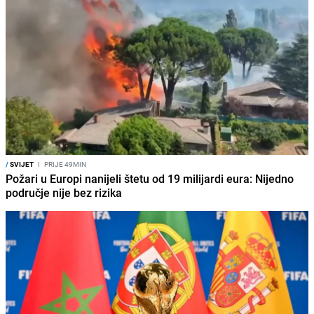
/
SVIJET
I
PRIJE 49MIN
Požari u Europi nanijeli štetu od 19 milijardi eura: Nijedno
područje nije bez rizika