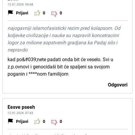
12.01.2026. 06:48
Prijavi
0
0
najogavniji islamofasisticki rezim pred kolapsom. Od
koljevke civilizacije i nauke su napravili koncetraciini
logor za milione sopstvenih gradjana ka Padaj silo i
nepravdo
kad po&#039;nete padati onda bit će veselo. Svi u
z.p.ovnovi i genocidaši bit će spaljeni sa svojom
poganin i ****nom familijom
Odgovori
Eesve pseeh
12.01.2026. 07:43
Prijavi
0
0