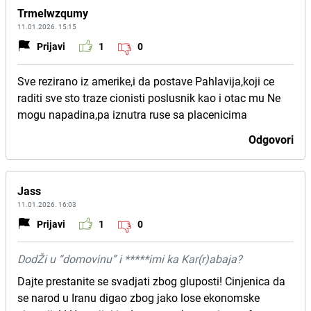
Trmelwzqumy
11.01.2026. 15:15
Prijavi
1
0
Sve rezirano iz amerike,i da postave Pahlavija,koji ce
raditi sve sto traze cionisti poslusnik kao i otac mu Ne
mogu napadina,pa iznutra ruse sa placenicima
Odgovori
Jass
11.01.2026. 16:03
Prijavi
1
0
DodŽi u “domovinu” i *****imi ka Kar(r)abaja?
Dajte prestanite se svadjati zbog gluposti! Cinjenica da
se narod u Iranu digao zbog jako lose ekonomske