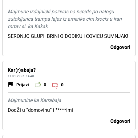
Majmune izdajnicki pozivas na nerede po nalogu
zutokljunca trampa lajes iz amerike cim krocis u iran
mrtav si. ka Kakak
SERONJO GLUPI! BRINI O DODIKU I COVICU SUMNJAK!
Odgovori
Kar(r)abaja?
11.01.2026. 14:40
Prijavi
0
0
Majmunine ka Karrabaja
DodŽi u “domovinu” i *****imi
Odgovori