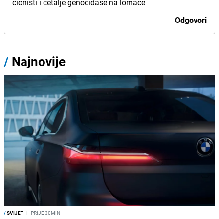
cionisti i četalje genocidaše na lomače
Odgovori
/
Najnovije
/
SVIJET
I
PRIJE 30MIN