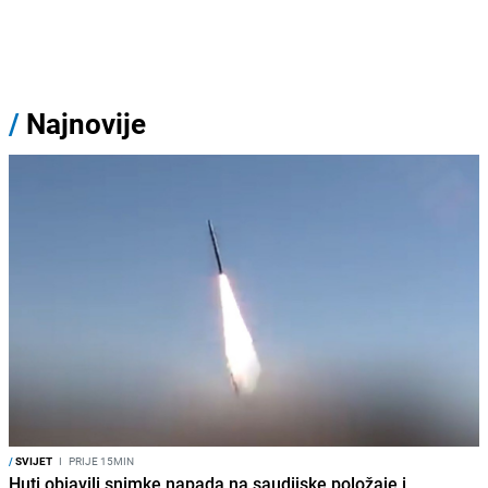
/
Najnovije
/
SVIJET
I
PRIJE 15MIN
Huti objavili snimke napada na saudijske položaje i