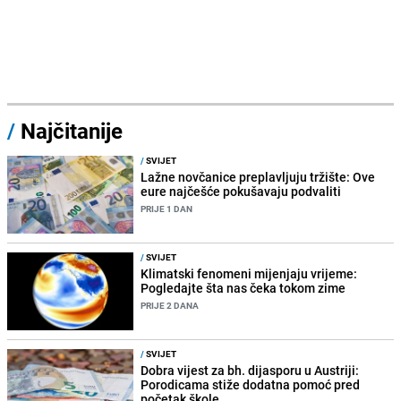
/
Najčitanije
/
SVIJET
Lažne novčanice preplavljuju tržište: Ove
eure najčešće pokušavaju podvaliti
PRIJE 1 DAN
/
SVIJET
Klimatski fenomeni mijenjaju vrijeme:
Pogledajte šta nas čeka tokom zime
PRIJE 2 DANA
/
SVIJET
Dobra vijest za bh. dijasporu u Austriji:
Porodicama stiže dodatna pomoć pred
početak škole