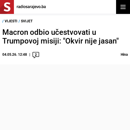
Otvor
/
VIJESTI
/
SVIJET
Macron odbio učestvovati u
Trumpovoj misiji: "Okvir nije jasan"
04.05.26. 12:48
Hina
2