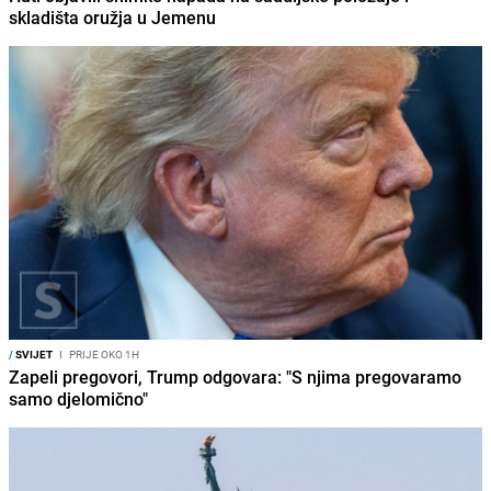
skladišta oružja u Jemenu
/
SVIJET
I
PRIJE OKO 1H
Zapeli pregovori, Trump odgovara: "S njima pregovaramo
samo djelomično"