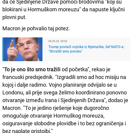
da će Sjedinjene Države pomoći brodovima "koji su
blokirani u Hormuškom moreuzu" da napuste ključni
plovni put.
Macron je pohvalio taj potez.
04.05.26. 09:35
Trump povlači vojnike iz Njemačke, šef NATO-a:
"Shvatili smo poruku"
"
To je ono što smo tražili
od početka", rekao je
francuski predsjednik. "Izgradili smo ad hoc misiju na
kojoj i dalje radimo. Vojno planiranje odvijalo se u
Londonu, ali prije svega želimo koordinirano ponovno
otvaranje između Irana i Sjedinjenih Država", dodao je
Macron. "To je jedino rješenje koje dugoročno
omogućuje otvaranje Hormuškog moreuza,
osiguravanje slobodne plovidbe i to bez ograničenja i
bez naplate pristojbi."