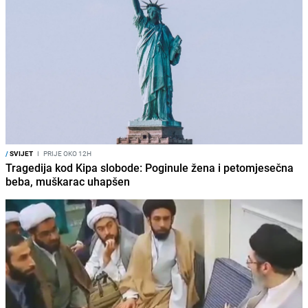
/
SVIJET
I
PRIJE OKO 12H
Tragedija kod Kipa slobode: Poginule žena i petomjesečna
beba, muškarac uhapšen