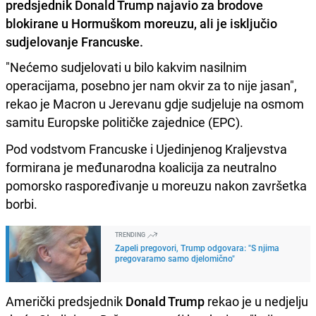
predsjednik Donald Trump najavio za brodove
blokirane u Hormuškom moreuzu, ali je isključio
sudjelovanje Francuske.
"Nećemo sudjelovati u bilo kakvim nasilnim
operacijama, posebno jer nam okvir za to nije jasan",
rekao je Macron u Jerevanu gdje sudjeluje na osmom
samitu Europske političke zajednice (EPC).
Pod vodstvom Francuske i Ujedinjenog Kraljevstva
formirana je međunarodna koalicija za neutralno
pomorsko raspoređivanje u moreuzu nakon završetka
borbi.
TRENDING
Zapeli pregovori, Trump odgovara: "S njima
pregovaramo samo djelomično"
Američki predsjednik
Donald Trump
rekao je u nedjelju