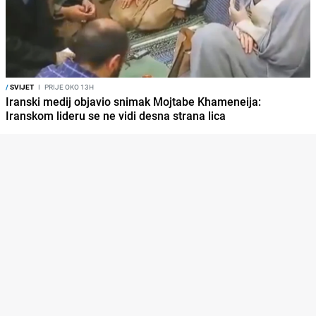
/
SVIJET
I
PRIJE OKO 13H
Iranski medij objavio snimak Mojtabe Khameneija:
Iranskom lideru se ne vidi desna strana lica