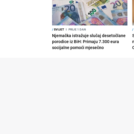
/
SVIJET
I
PRIJE 1 DAN
/
Njemačka istražuje slučaj desetočlane
porodice iz BiH: Primaju 7.300 eura
socijalne pomoći mjesečno