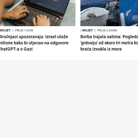
SVIJET
I
PRIJE 1 DAN
/
SVIJET
I
PRIJE 2 DANA
Stručnjaci upozoravaju: Izrael ulaže
Borba trajala satima: Pogled
milione kako bi utjecao na odgovore
'grdosiju' od skoro tri metra k
ChatGPT-a o Gazi
braća izvukla iz mora