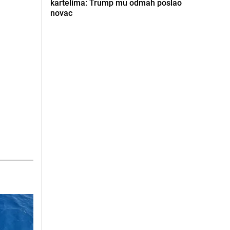
kartelima: Trump mu odmah poslao
novac