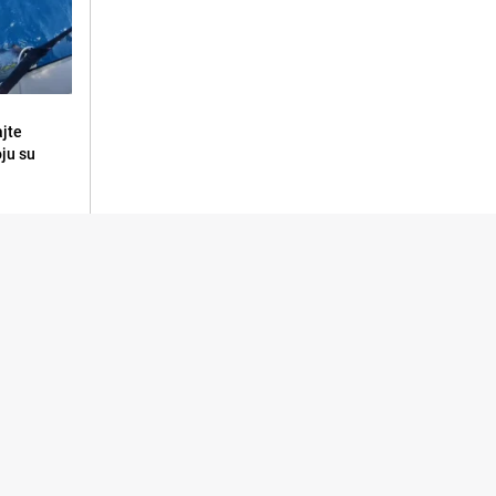
ajte
oju su