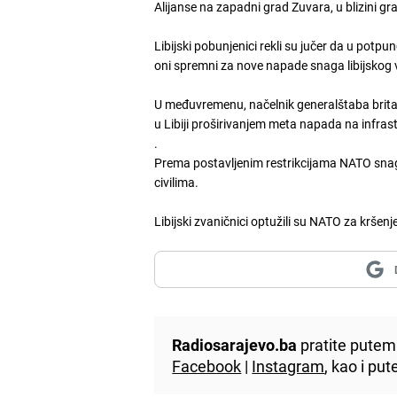
Alijanse na zapadni grad Zuvara, u blizini g
Libijski pobunjenici rekli su jučer da u pot
oni spremni za nove napade snaga libijsko
U međuvremenu, načelnik generalštaba brita
u Libiji proširivanjem meta napada na infras
.
Prema postavljenim restrikcijama NATO snage
civilima.
Libijski zvaničnici optužili su NATO za krš
Radiosarajevo.ba
pratite putem 
Facebook
|
Instagram
, kao i p