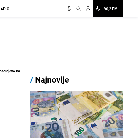
RADIO
90,2 FM
osarajevo.ba
/
Najnovije