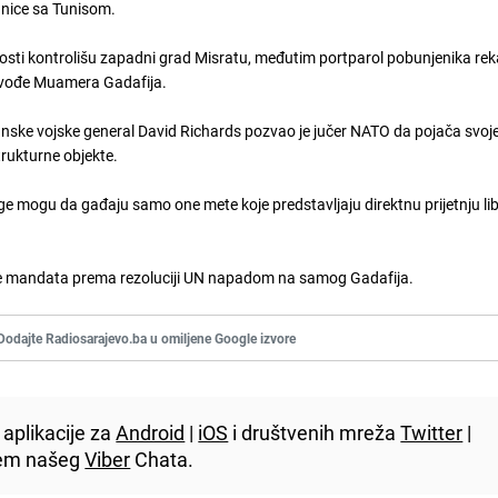
ranice sa Tunisom.
punosti kontrolišu zapadni grad Misratu, međutim portparol pobunjenika rek
g vođe Muamera Gadafija.
nske vojske general David Richards pozvao je jučer NATO da pojača svoje
trukturne objekte.
 mogu da gađaju samo one mete koje predstavljaju direktnu prijetnju lib
enje mandata prema rezoluciji UN napadom na samog Gadafija.
Dodajte Radiosarajevo.ba u omiljene Google izvore
aplikacije za
Android
|
iOS
i društvenih mreža
Twitter
|
utem našeg
Viber
Chata.