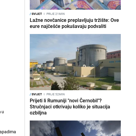
/
SVIJET
I
PRIJE 21MIN
Lažne novčanice preplavljuju tržište: Ove
eure najčešće pokušavaju podvaliti
/
SVIJET
I
PRIJE 52MIN
Prijeti li Rumuniji "novi Černobil"?
Stručnjaci otkrivaju koliko je situacija
m u
ozbiljna
-napadima