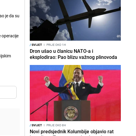
ao je da su
 operacije
/
SVIJET
I
PRIJE OKO 1H
Dron ušao u članicu NATO-a i
ijskim
eksplodirao: Pao blizu važnog plinovoda
/
SVIJET
I
PRIJE OKO 8H
Novi predsjednik Kolumbije objavio rat