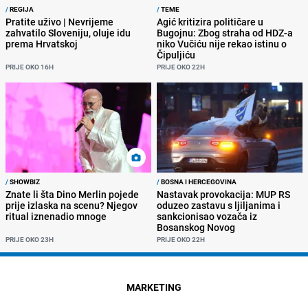
/
REGIJA
/
TEME
Pratite uživo | Nevrijeme
Agić kritizira političare u
zahvatilo Sloveniju, oluje idu
Bugojnu: Zbog straha od HDZ-a
prema Hrvatskoj
niko Vučiću nije rekao istinu o
Čipuljiću
PRIJE OKO 16H
PRIJE OKO 22H
/
SHOWBIZ
/
BOSNA I HERCEGOVINA
Znate li šta Dino Merlin pojede
Nastavak provokacija: MUP RS
prije izlaska na scenu? Njegov
oduzeo zastavu s ljiljanima i
ritual iznenadio mnoge
sankcionisao vozača iz
Bosanskog Novog
PRIJE OKO 23H
PRIJE OKO 22H
MARKETING