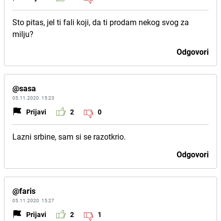
Sto pitas, jel ti fali koji, da ti prodam nekog svog za
milju?
Odgovori
@sasa
05.11.2020. 15:23
Prijavi
2
0
Lazni srbine, sam si se razotkrio.
Odgovori
@faris
05.11.2020. 15:27
Prijavi
2
1