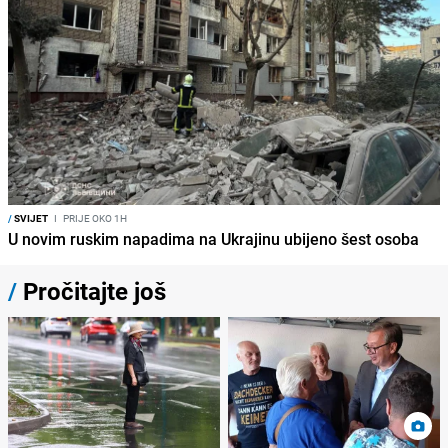
/
SVIJET
I
PRIJE OKO 1H
U novim ruskim napadima na Ukrajinu ubijeno šest osoba
/
Pročitajte još