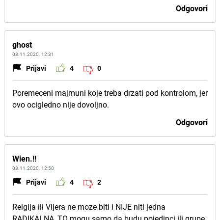
Odgovori
ghost
03.11.2020. 12:31
Prijavi
4
0
Poremeceni majmuni koje treba drzati pod kontrolom, jer
ovo ocigledno nije dovoljno.
Odgovori
Wien.!!
03.11.2020. 12:50
Prijavi
4
2
Reigija ili Vijera ne moze biti i NIJE niti jedna
RADIKALNA, TO mogu samo da budu pojedinci ili grupe