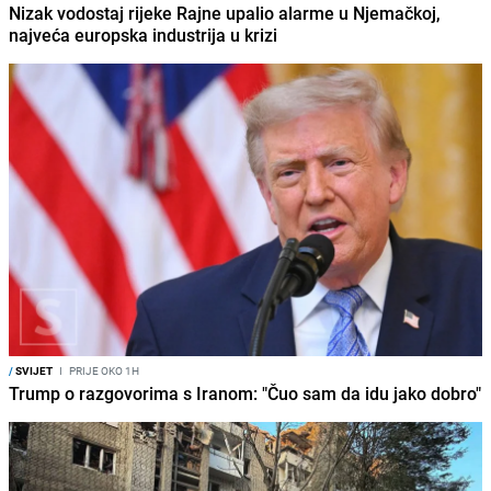
Nizak vodostaj rijeke Rajne upalio alarme u Njemačkoj,
najveća europska industrija u krizi
/
SVIJET
I
PRIJE OKO 1H
Trump o razgovorima s Iranom: "Čuo sam da idu jako dobro"