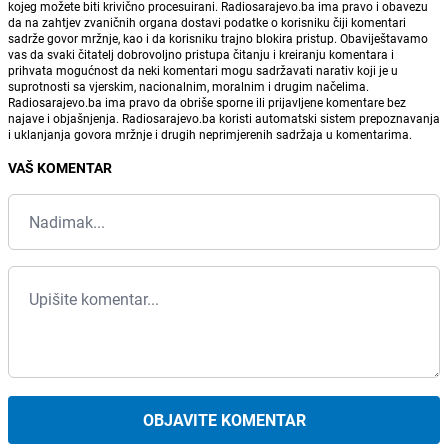
kojeg možete biti krivično procesuirani. Radiosarajevo.ba ima pravo i obavezu
da na zahtjev zvaničnih organa dostavi podatke o korisniku čiji komentari
sadrže govor mržnje, kao i da korisniku trajno blokira pristup. Obaviještavamo
vas da svaki čitatelj dobrovoljno pristupa čitanju i kreiranju komentara i
prihvata mogućnost da neki komentari mogu sadržavati narativ koji je u
suprotnosti sa vjerskim, nacionalnim, moralnim i drugim načelima.
Radiosarajevo.ba ima pravo da obriše sporne ili prijavljene komentare bez
najave i objašnjenja. Radiosarajevo.ba koristi automatski sistem prepoznavanja
i uklanjanja govora mržnje i drugih neprimjerenih sadržaja u komentarima.
VAŠ KOMENTAR
OBJAVITE KOMENTAR