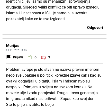
identicni ciljevi samo su mehanizmi sprovodjenja
drugaciji. Slijedeci veliki konflikt ce biti upravo izmedju
Islama i Hriscanstva a ISIL je samo bila uvertira i
pokazatelj kako ce to sve izgledati.
Odgovori
Murijas
03.11.2020. 12:19
Prijavi
6
3
Problem Evrope je sto stvari ne naziva pravim imenom
nego sve upakuje u politicki korektne izjave cak i kad su
ovakvi dogadjaji u pitanju. Islam i hriscanstvo su
nespojivi. Primjera u svijetu na svakom koraku. Ne
mozete ulje i vodu pomjestai. Druga i treca generacija
imigranata nikad nisu prihvatili Zapad kao svoj dom.
Sto to prije shvatite, to bolje.