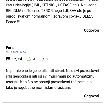
kao i idealogije ( ISIL, CETNICI , USTASE itd ). Niti jedna
RELIGIJA ne Tolerise TEROR nego LJUBAV sto je po
prirodi svakom normalnom i zdravom covjeku BLIZA.
Peace.!!!
Odgovori
Faris
03.11.2020. 14:04
Prijavi
3
2
Neprimjereno je generalizirati stvari. Nisu svi pravoslavni
srbi genocidaši niti su svi muslimani po automatizmu
teroristi. Kao što ne postoji pravoslavni fašizam isto
tako je rogobatno reci' - islamofašizam.
Odgovori