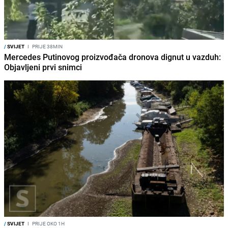
/
SVIJET
I
PRIJE 38MIN
Mercedes Putinovog proizvođača dronova dignut u vazduh:
Objavljeni prvi snimci
/
SVIJET
I
PRIJE OKO 1H