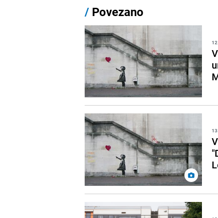
/
Povezano
12
V
u
M
13
V
"
L