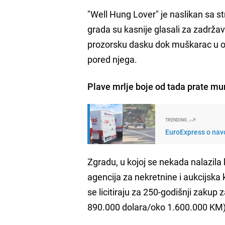
"Well Hung Lover" je naslikan sa st
grada su kasnije glasali za zadrža
prozorsku dasku dok muškarac u odij
pored njega.
Plave mrlje boje od tada prate mur
TRENDING
EuroExpress o navo
Zgradu, u kojoj se nekada nalazila 
agencija za nekretnine i aukcijska k
se licitiraju za 250-godišnji zakup 
890.000 dolara/oko 1.600.000 KM)