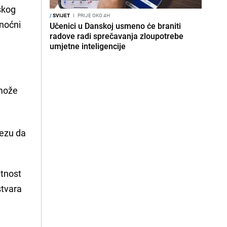
jskog
/
SVIJET
I
PRIJE OKO 4H
 noćni
Učenici u Danskoj usmeno će braniti
radove radi sprečavanja zloupotrebe
umjetne inteligencije
 može
vezu da
etnost
stvara