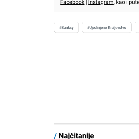
Facebook
|
Instagram
, kao i p
#Banksy
#Ujedinjeno Kraljevstvo
/
Najčitanije