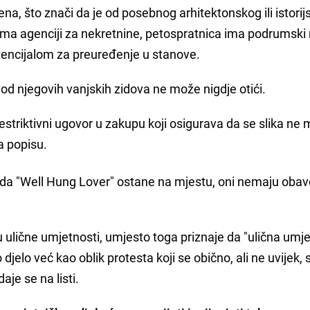
na, što znači da je od posebnog arhitektonskog ili istori
ema agenciji za nekretnine, petospratnica ima podrumski
otencijalom za preuređenje u stanove.
n od njegovih vanjskih zidova ne može nigdje otići.
 restriktivni ugovor u zakupu koji osigurava da se slika ne
a popisu.
i da "Well Hung Lover" ostane na mjestu, oni nemaju oba
u ulične umjetnosti, umjesto toga priznaje da "ulična umj
djelo već kao oblik protesta koji se obično, ali ne uvijek, 
aje se na listi.