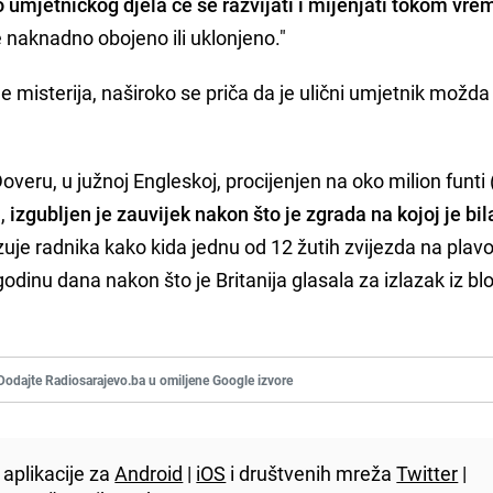
ao umjetničkog djela će se razvijati i mijenjati tokom vr
je naknadno obojeno ili uklonjeno."
je misterija, naširoko se priča da je ulični umjetnik možd
veru, u južnoj Engleskoj, procijenjen na oko milion funti 
),
izgubljen je zauvijek nakon što je zgrada na kojoj je bil
azuje radnika kako kida jednu od 12 žutih zvijezda na plavo
godinu dana nakon što je Britanija glasala za izlazak iz bl
Dodajte Radiosarajevo.ba u omiljene Google izvore
aplikacije za
Android
|
iOS
i društvenih mreža
Twitter
|