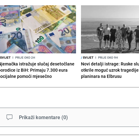
SVIJET
I
PRIJE OKO 2H
/
SVIJET
I
PRIJE OKO 9H
Njemačka istražuje slučaj desetočlane
Novi detalji istrage: Ruske s
porodice iz BiH: Primaju 7.300 eura
otkrile moguć uzrok tragedije
socijalne pomoći mjesečno
planinara na Elbrusu
Prikaži komentare
(
0
)