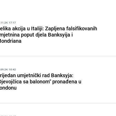
.11.24. 17:17
elika akcija u Italiji: Zapljena falsifikovanih
mjetnina poput djela Banksyija i
ondriana
.09.24. 10:42
rijedan umjetnički rad Banksyja:
Djevojčica sa balonom" pronađena u
ondonu