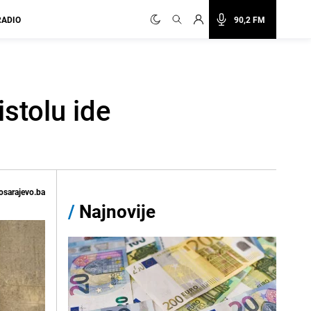
RADIO
90,2 FM
istolu ide
osarajevo.ba
/
Najnovije