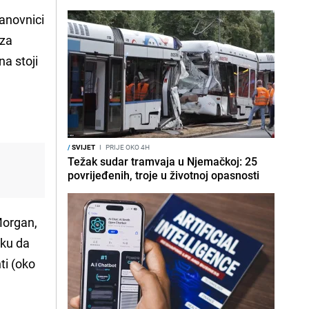
tanovnici
 za
na stoji
/
SVIJET
I
PRIJE OKO 4H
Težak sudar tramvaja u Njemačkoj: 25
povrijeđenih, troje u životnoj opasnosti
 Morgan,
iku da
ti (oko