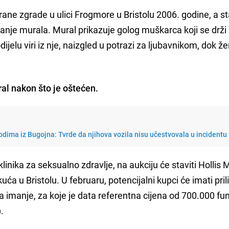
rane zgrade u ulici Frogmore u Bristolu 2006. godine, a s
vanje murala. Mural prikazuje golog muškarca koji se drži
elu viri iz nje, naizgled u potrazi za ljubavnikom, dok že
al nakon što je oštećen.
dima iz Bugojna: Tvrde da njihova vozila nisu učestvovala u incidentu
klinika za seksualno zdravlje, na aukciju će staviti Hollis
uća u Bristolu. U februaru, potencijalni kupci će imati pril
za imanje, za koje je data referentna cijena od 700.000 fun
.