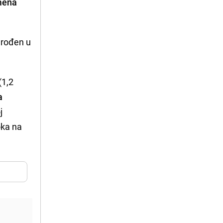
emena
a rođen u
(1,2
a
j
oka na