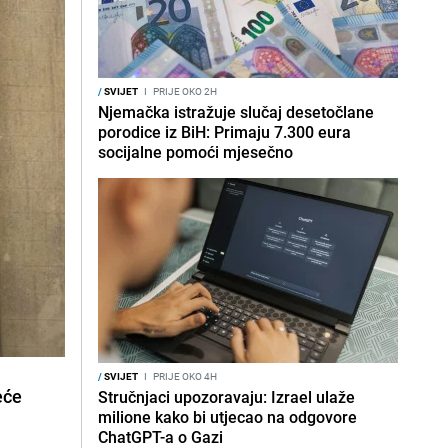
/
SVIJET
I
PRIJE OKO 2H
Njemačka istražuje slučaj desetočlane
porodice iz BiH: Primaju 7.300 eura
socijalne pomoći mjesečno
/
SVIJET
I
PRIJE OKO 4H
eće
Stručnjaci upozoravaju: Izrael ulaže
milione kako bi utjecao na odgovore
ChatGPT-a o Gazi