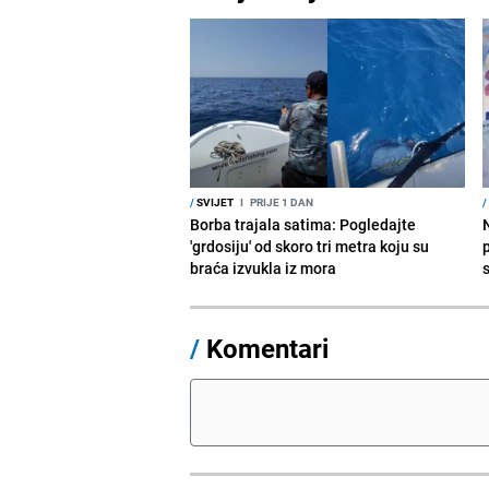
/
SVIJET
I
PRIJE 1 DAN
/
Borba trajala satima: Pogledajte
'grdosiju' od skoro tri metra koju su
braća izvukla iz mora
/
Komentari