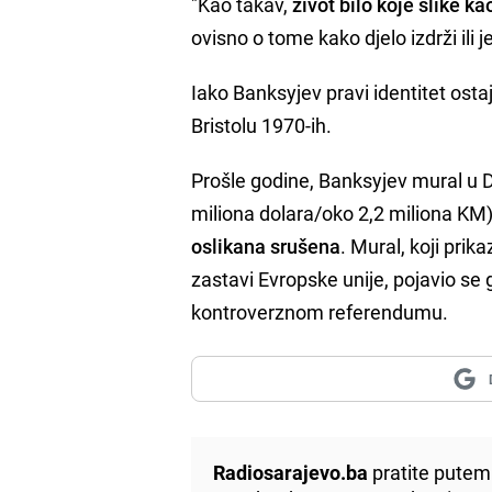
"Kao takav,
život bilo koje slike k
ovisno o tome kako djelo izdrži ili 
Iako Banksyjev pravi identitet osta
Bristolu 1970-ih.
Prošle godine, Banksyjev mural u Do
miliona dolara/oko 2,2 miliona KM
oslikana srušena
. Mural, koji prik
zastavi Evropske unije, pojavio se 
kontroverznom referendumu.
Radiosarajevo.ba
pratite putem 