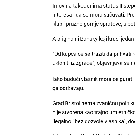
Imovina također ima status II stepe
interesa i da se mora sačuvati. Pr
klub i prazne gornje spratove, s p
A originalni Bansky koji krasi jeda
"Od kupca će se tražiti da prihvati
ukloniti iz zgrade", objašnjava se n
Iako budući vlasnik mora osigurat
ga održavaju.
Grad Bristol nema zvaničnu politik
nije stvorena kao trajno umjetničko 
ilegalno i bez dozvole vlasnika", dod