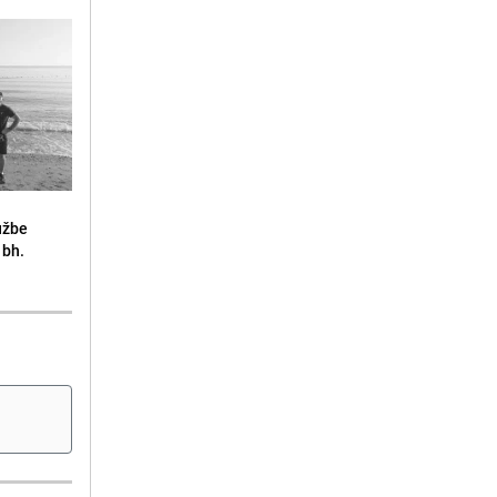
lužbe
 bh.