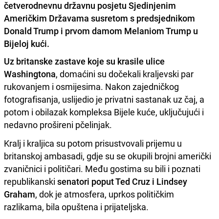
četverodnevnu državnu posjetu Sjedinjenim
Američkim Državama susretom s predsjednikom
Donald Trump i prvom damom Melaniom Trump u
Bijeloj kući.
Uz britanske zastave koje su krasile ulice
Washingtona
, domaćini su dočekali kraljevski par
rukovanjem i osmijesima. Nakon zajedničkog
fotografisanja, uslijedio je privatni sastanak uz čaj, a
potom i obilazak kompleksa Bijele kuće, uključujući i
nedavno prošireni pčelinjak.
Kralj i kraljica su potom prisustvovali prijemu u
britanskoj ambasadi, gdje su se okupili brojni američki
zvaničnici i političari. Među gostima su bili i poznati
republikanski
senatori poput Ted Cruz i Lindsey
Graham
, dok je atmosfera, uprkos političkim
razlikama, bila opuštena i prijateljska.