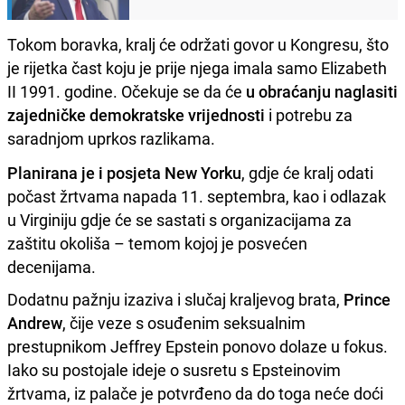
Tokom boravka, kralj će održati govor u Kongresu, što
je rijetka čast koju je prije njega imala samo Elizabeth
II 1991. godine. Očekuje se da će
u obraćanju naglasiti
zajedničke demokratske vrijednosti
i potrebu za
saradnjom uprkos razlikama.
Planirana je i posjeta New Yorku
, gdje će kralj odati
počast žrtvama napada 11. septembra, kao i odlazak
u Virginiju gdje će se sastati s organizacijama za
zaštitu okoliša – temom kojoj je posvećen
decenijama.
Dodatnu pažnju izaziva i slučaj kraljevog brata,
Prince
Andrew
, čije veze s osuđenim seksualnim
prestupnikom Jeffrey Epstein ponovo dolaze u fokus.
Iako su postojale ideje o susretu s Epsteinovim
žrtvama, iz palače je potvrđeno da do toga neće doći