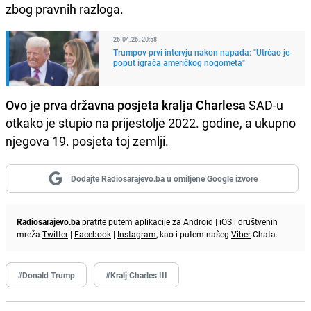
zbog pravnih razloga.
26.04.26. 20:58
Trumpov prvi intervju nakon napada: "Utrčao je
poput igrača američkog nogometa"
Ovo je prva državna posjeta kralja Charlesa
SAD-u
otkako je stupio na prijestolje 2022. godine, a ukupno
njegova 19. posjeta toj zemlji.
Dodajte Radiosarajevo.ba u omiljene Google izvore
Radiosarajevo.ba
pratite putem aplikacije za
Android
|
iOS
i društvenih
mreža
Twitter
|
Facebook
|
Instagram
, kao i putem našeg
Viber
Chata.
#Donald Trump
#Kralj Charles III