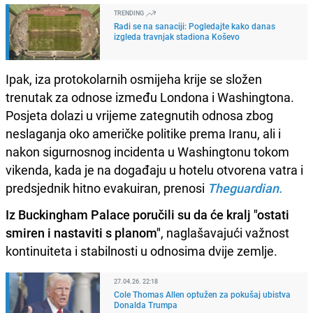
TRENDING
Radi se na sanaciji: Pogledajte kako danas
izgleda travnjak stadiona Koševo
Ipak, iza protokolarnih osmijeha krije se složen
trenutak za odnose između Londona i Washingtona.
Posjeta dolazi u vrijeme zategnutih odnosa zbog
neslaganja oko američke politike prema Iranu, ali i
nakon sigurnosnog incidenta u Washingtonu tokom
vikenda, kada je na događaju u hotelu otvorena vatra i
predsjednik hitno evakuiran, prenosi
Theguardian.
Iz Buckingham Palace poručili su da će kralj "ostati
smiren i nastaviti s planom"
, naglašavajući važnost
kontinuiteta i stabilnosti u odnosima dvije zemlje.
27.04.26. 22:18
Cole Thomas Allen optužen za pokušaj ubistva
Donalda Trumpa