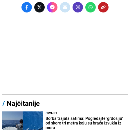
/
Najčitanije
/
SVIJET
Borba trajala satima: Pogledajte 'grdosiju'
od skoro tri metra koju su braća izvukla iz
mora