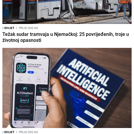
/
SVIJET
I
PRIJE OKO 4H
Težak sudar tramvaja u Njemačkoj: 25 povrijeđenih, troje u
životnoj opasnosti
/
SVIJET
I
PRIJE OKO 4H