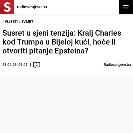
Otvor
/
VIJESTI
/
SVIJET
Susret u sjeni tenzija: Kralj Charles
kod Trumpa u Bijeloj kući, hoće li
otvoriti pitanje Epsteina?
28.04.26. 06:45
Radiosarajevo.ba
2