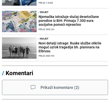
PRIJE 1 DAN
/
SVIJET
Njemačka istražuje slučaj desetočlane
porodice iz BiH: Primaju 7.300 eura
socijalne pomoći mjesečno
PRIJE OKO 2H
/
SVIJET
Novi detalji istrage: Ruske službe otkrile
moguć uzrok tragedije bh. planinara na
Elbrusu
PRIJE OKO 9H
/
Komentari
Prikaži komentare
(
2
)