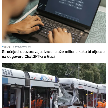
/
SVIJET
I
PRIJE OKO 4H
Stručnjaci upozoravaju: Izrael ulaže milione kako bi utjecao
na odgovore ChatGPT-a o Gazi