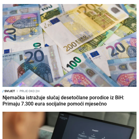
/
SVIJET
I
PRIJE OKO 2H
Njemačka istražuje slučaj desetočlane porodice iz BiH:
Primaju 7.300 eura socijalne pomoći mjesečno