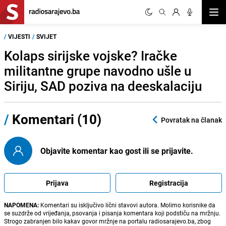
Otvor
/
VIJESTI
/
SVIJET
Kolaps sirijske vojske? Iračke
militantne grupe navodno ušle u
Siriju, SAD poziva na deeskalaciju
/
Komentari (10)
Povratak na članak
Objavite komentar kao gost ili se prijavite.
Prijava
Registracija
NAPOMENA:
Komentari su isključivo lični stavovi autora. Molimo korisnike da
se suzdrže od vrijeđanja, psovanja i pisanja komentara koji podstiču na mržnju.
Strogo zabranjen bilo kakav govor mržnje na portalu radiosarajevo.ba, zbog