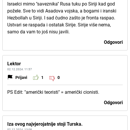
Israelci mimo "saveznika" Rusa tuku po Siriji kad god
požele. Sve to vidi Asadova vojska, a bogami i iranski
Hezbollah u Siriji. I sad čudno zašto je fronta raspao.
Ustvari se raspada i ostatak Sirije. Sirije više nema,
samo da vam to još nisu javili.
Odgovori
Lektor
02.12.2024. 11:57
Prijavi
1
0
PS Edit: "američki teoristi" = američki cionisti.
Odgovori
Iza ovog najvjerojatnije stoji Turska.
02.12.2024. 13:08