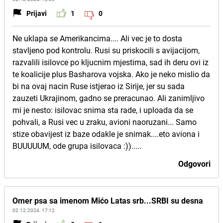
Prijavi
1
0
Ne uklapa se Amerikancima.... Ali vec je to dosta
stavljeno pod kontrolu. Rusi su priskocili s avijacijom,
razvalili isilovce po kljucnim mjestima, sad ih deru ovi iz
te koalicije plus Basharova vojska. Ako je neko mislio da
bi na ovaj nacin Ruse istjerao iz Sirije, jer su sada
zauzeti Ukrajinom, gadno se preracunao. Ali zanimljivo
mi je nesto: isilovac snima sta rade, i uploada da se
pohvali, a Rusi vec u zraku, avioni naoruzani... Samo
stize obavijest iz baze odakle je snimak....eto aviona i
BUUUUUM, ode grupa isilovaca :)).....
Odgovori
Omer psa sa imenom Mićo Latas srb...SRBI su desna
02.12.2024. 17:12