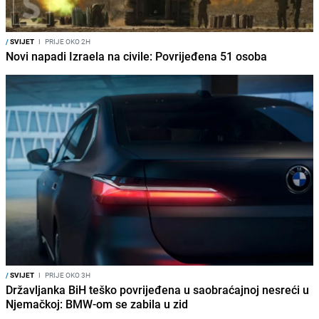
/
SVIJET
I
PRIJE OKO 2H
Novi napadi Izraela na civile: Povrijeđena 51 osoba
/
SVIJET
I
PRIJE OKO 3H
Državljanka BiH teško povrijeđena u saobraćajnoj nesreći u
Njemačkoj: BMW-om se zabila u zid