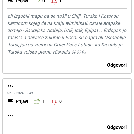
Prijavi
0
1
ali izgubili mapu pa se našli u Siriji. Turska i Katar su
karcinom kojeg će na kraju eliminisati, ostale arapske
zemlje - Saudijska Arabija, UAE, Irak, Egipat ….Erdogan je
fašista a najveće zulume u Bosni su napravili Osmanlije
Turci, još od vremena Omer Paše Latasa. ka Krenula je
Turska vojska prema Hisraelu 😀😀😀
Odgovori
***
02.12.2024. 17:49
Prijavi
1
0
***
Odgovori