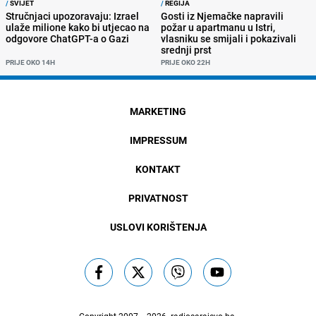
/
SVIJET
/
REGIJA
Stručnjaci upozoravaju: Izrael
Gosti iz Njemačke napravili
ulaže milione kako bi utjecao na
požar u apartmanu u Istri,
odgovore ChatGPT-a o Gazi
vlasniku se smijali i pokazivali
srednji prst
PRIJE OKO 14H
PRIJE OKO 22H
MARKETING
IMPRESSUM
KONTAKT
PRIVATNOST
USLOVI KORIŠTENJA
Copyright 2007. - 2026.
radiosarajevo.ba
.