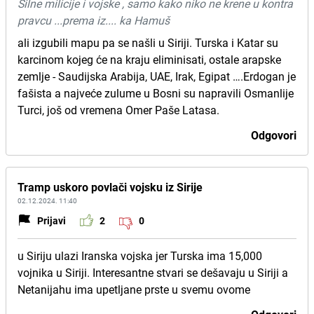
Silne milicije i vojske , samo kako niko ne krene u kontra
pravcu ...prema iz.... ka Hamuš
ali izgubili mapu pa se našli u Siriji. Turska i Katar su
karcinom kojeg će na kraju eliminisati, ostale arapske
zemlje - Saudijska Arabija, UAE, Irak, Egipat ….Erdogan je
fašista a najveće zulume u Bosni su napravili Osmanlije
Turci, još od vremena Omer Paše Latasa.
Odgovori
Tramp uskoro povlači vojsku iz Sirije
02.12.2024. 11:40
Prijavi
2
0
u Siriju ulazi Iranska vojska jer Turska ima 15,000
vojnika u Siriji. Interesantne stvari se dešavaju u Siriji a
Netanijahu ima upetljane prste u svemu ovome