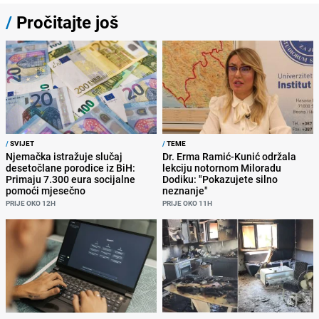
/
Pročitajte još
/
SVIJET
/
TEME
Njemačka istražuje slučaj
Dr. Erma Ramić-Kunić održala
desetočlane porodice iz BiH:
lekciju notornom Miloradu
Primaju 7.300 eura socijalne
Dodiku: "Pokazujete silno
pomoći mjesečno
neznanje"
PRIJE OKO 12H
PRIJE OKO 11H