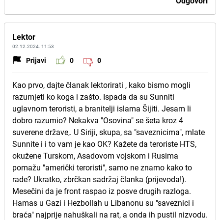
Odgovori
Lektor
02.12.2024. 11:53
Prijavi
0
0
Kao prvo, dajte članak lektorirati , kako bismo mogli
razumjeti ko koga i zašto. Ispada da su Sunniti
uglavnom teroristi, a branitelji islama Šijiti. Jesam li
dobro razumio? Nekakva "Osovina" se šeta kroz 4
suverene države,. U Siriji, skupa, sa "saveznicima", mlate
Sunnite i i to vam je kao OK? Kažete da teroriste HTS,
okužene Turskom, Asadovom vojskom i Rusima
pomažu "američki teroristi", samo ne znamo kako to
rade? Ukratko, zbrčkan sadržaj članka (prijevoda!).
Mesečini da je front raspao iz posve drugih razloga.
Hamas u Gazi i Hezbollah u Libanonu su "saveznici i
braća" najprije nahuškali na rat, a onda ih pustil nizvodu.