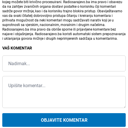
kojeg možete biti krivično procesuirani. Radiosarajevo.ba ima pravo i obavezu
da na zahtjev zvaničnih organa dostavi podatke o korisniku čiji komentari
sadrže govor mržnje, kao i da korisniku trajno blokira pristup. Obaviještavamo
vas da svaki čitatelj dobrovoljno pristupa čitanju i kreiranju komentara i
prihvata mogućnost da neki komentari mogu sadržavati narativ koji je u
suprotnosti sa vjerskim, nacionalnim, moralnim i drugim načelima.
Radiosarajevo.ba ima pravo da obriše sporne ili prijavljene komentare bez
najave i objašnjenja. Radiosarajevo.ba koristi automatski sistem prepoznavanja
i uklanjanja govora mržnje i drugih neprimjerenih sadržaja u komentarima.
VAŠ KOMENTAR
OBJAVITE KOMENTAR