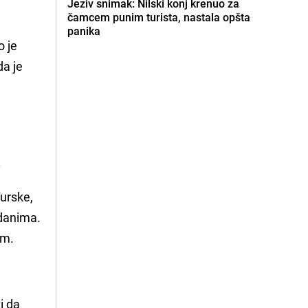
Jeziv snimak: Nilski konj krenuo za
čamcem punim turista, nastala opšta
panika
o je
da je
.
Turske,
 danima.
im.
i da