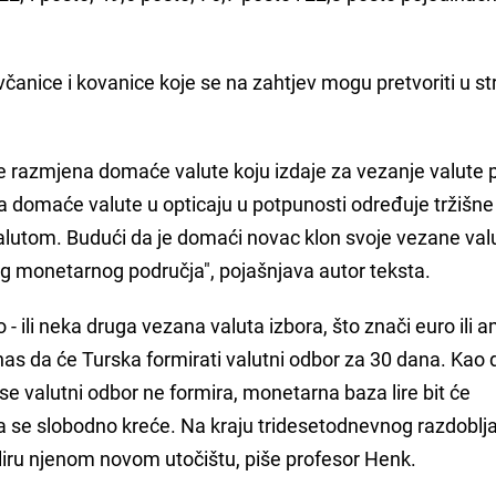
včanice i kovanice koje se na zahtjev mogu pretvoriti u s
je razmjena domaće valute koju izdaje za vezanje valute 
ina domaće valute u opticaju u potpunosti određuje tržišn
utom. Budući da je domaći novac klon svoje vezane val
og monetarnog područja", pojašnjava autor teksta.
o - ili neka druga vezana valuta izbora, što znači euro ili a
anas da će Turska formirati valutni odbor za 30 dana. Kao d
 se valutni odbor ne formira, monetarna baza lire bit će
 da se slobodno kreće. Na kraju tridesetodnevnog razdoblj
i liru njenom novom utočištu, piše profesor Henk.