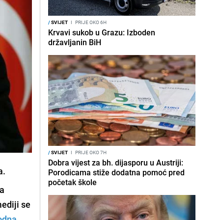
/
SVIJET
I
PRIJE OKO 6H
Krvavi sukob u Grazu: Izboden
državljanin BiH
/
SVIJET
I
PRIJE OKO 7H
Dobra vijest za bh. dijasporu u Austriji:
a.
Porodicama stiže dodatna pomoć pred
početak škole
a
mediji se
odna