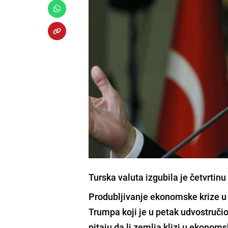
Turska valuta izgubila je četvrtin
Produbljivanje ekonomske krize u
Trumpa
koji je u petak udvostručio
pitaju da li zemlja klizi u ekonomsk