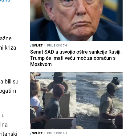
važne
/
SVIJET
I
PRIJE OKO 7H
ni kriza
Senat SAD-a usvojio oštre sankcije Rusiji:
Trump će imati veću moć za obračun s
Moskvom
 bili su
bogatim
 u
alna
ritanski
/
SVIJET
I
PRIJE OKO 8H