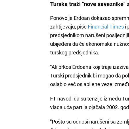
Turska traži "nove saveznike" z
Ponovo je Erdoan dokazao spremno
zahtijevaju, piše
Financial Times
i 
predsjednikom narušeni posljednjih 
ubijeđeni da će ekonomska nužnost
turskog predsjednika.
"Ali prkos Erdoana koji traje izazi
Turski predsjednik bi mogao da poku
oslabio već oslabljene veze između 
FT navodi da su tenzije između Turs
vladajuća partija ojačala 2002. go
"Pošto su odnosi narušeni sa zemlj