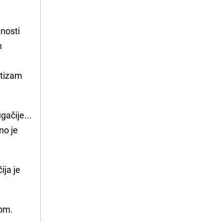
nosti
m
atizam
gačije...
no je
ija je
jom.