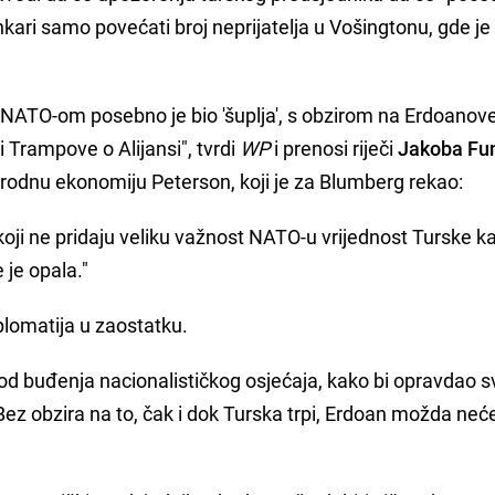
 Ankari samo povećati broj neprijatelja u Vošingtonu, gde j
 NATO-om posebno je bio 'šuplja', s obzirom na Erdoanov
 Trampove o Alijansi", tvrdi
WP
i prenosi riječi
Jakoba Fu
rodnu ekonomiju Peterson, koji je za Blumberg rekao:
 koji ne pridaju veliku važnost NATO-u vrijednost Turske k
je opala."
plomatija u zaostatku.
i od buđenja nacionalističkog osjećaja, kako bi opravdao s
ez obzira na to, čak i dok Turska trpi, Erdoan možda neć