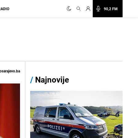
RADIO
90,2 FM
osarajevo.ba
/
Najnovije