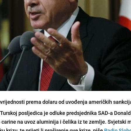
u vrijednosti prema dolaru od uvođenja američkih sankcij
 Turskoj posljedica je odluke predsjednika SAD-a
Donald
 carine na uvoz aluminija i čelika iz te zemlje. Svjetski 
u krizu, te prijeti li proširenje ove krize, piše
Radio Slob