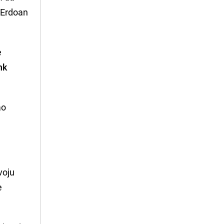
e Erdoan
e
nk
ao
voju
e