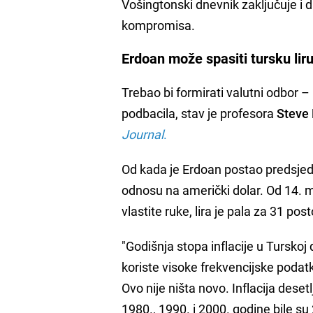
Vošingtonski dnevnik zaključuje i 
kompromisa.
Erdoan može spasiti tursku lir
Trebao bi formirati valutni odbor 
podbacila, stav je profesora
Steve
Journal
.
Od kada je Erdoan postao predsjedni
odnosu na američki dolar. Od 14. 
vlastite ruke, lira je pala za 31 post
"Godišnja stopa inflacije u Tursko
koriste visoke frekvencijske podat
Ovo nije ništa novo. Inflacija dese
1980., 1990. i 2000. godine bile su