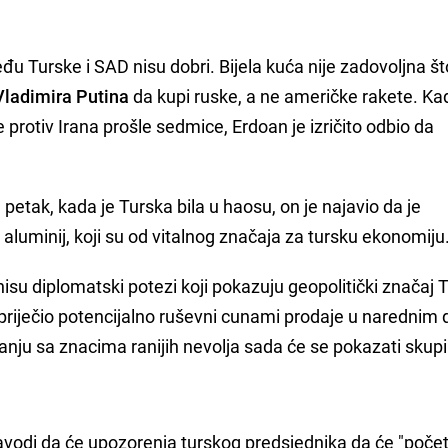
đu Turske i SAD nisu dobri. Bijela kuća nije zadovoljna št
Vladimira Putina
da kupi ruske, a ne američke rakete. Ka
rotiv Irana prošle sedmice, Erdoan je izričito odbio da
petak, kada je Turska bila u haosu, on je najavio da je
i aluminij, koji su od vitalnog značaja za tursku ekonomiju
i nisu diplomatski potezi koji pokazuju geopolitički značaj 
riječio potencijalno ruševni cunami prodaje u narednim
nju sa znacima ranijih nevolja sada će se pokazati skup
navodi da će upozorenja turskog predsjednika da će "počet