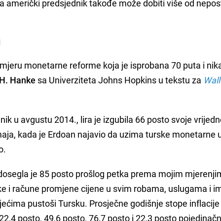
da američki predsjednik takođe može dobiti više od nepos
u
– mjeru monetarne reforme koja je isprobana 70 puta i nik
 H. Hanke
sa Univerziteta Johns Hopkins u tekstu za
Wall
k u avgustu 2014., lira je izgubila 66 posto svoje vrijedn
maja, kada je Erdoan najavio da uzima turske monetarne 
o.
j dosegla je 85 posto prošlog petka prema mojim mjerenji
ke i račune promjene cijene u svim robama, uslugama i im
tljećima pustoši Tursku. Prosječne godišnje stope inflacije
 22,4 posto, 49,6 posto, 76,7 posto i 22,3 posto pojedinačn