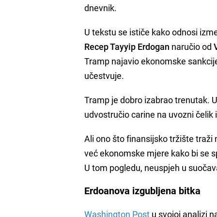
dnevnik.
U tekstu se ističe kako odnosi izme
Recep Tayyip Erdogan
naručio od
Tramp najavio ekonomske sankcije p
učestvuje.
Tramp je dobro izabrao trenutak. U 
udvostručio carine na uvozni čelik 
Ali ono što finansijsko tržište traž
već ekonomske mjere kako bi se sp
U tom pogledu, neuspjeh u suočava
Erdoanova izgubljena bitka
Washington Post
u svojoj analizi 