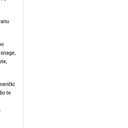
tranu
po
e snage,
ute,
merički
io te
a