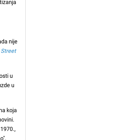
tizanja
ada nije
 Street
osti u
uzde u
ma koja
ovini.
 1970.,
o",