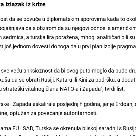
a izlazak iz krize
st da se povuče u diplomatskim sporovima kada to okol
pojašnjava da s obzirom da su njegovi odnosi s američki
sedmica, a turska lira poražena, mnogi analitičari bili su
 još jednom dovesti do toga da u prvi plan izbije pragm
va sve veću anksioznost da bi ovog puta moglo da bude dru
ša da se obrati Rusiji, Kataru ili Kini za podršku, a dodat
strateški vitalnog člana NATO-a i Zapada", tvrdi list.
ke i Zapada eskalirale posljednjih godina, jer je Erdoan, č
dine, optužen za povećanje autoritarnosti.
ama EU i SAD, Turska se okrenula bliskoj saradnji s Rusi