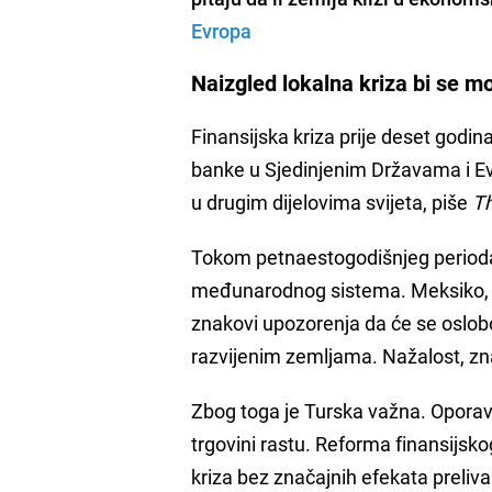
Evropa
Naizgled lokalna kriza bi se mo
Finansijska kriza prije deset godi
banke u Sjedinjenim Državama i Evrop
u drugim dijelovima svijeta, piše
T
Tokom petnaestogodišnjeg perioda,
međunarodnog sistema. Meksiko, Taj
znakovi upozorenja da će se oslob
razvijenim zemljama. Nažalost, zn
Zbog toga je Turska važna. Oporava
trgovini rastu. Reforma finansijsk
kriza bez značajnih efekata preliva