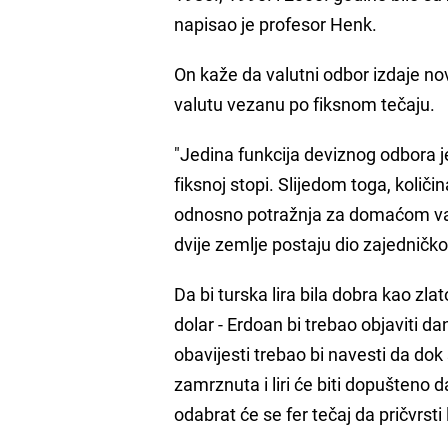
napisao je profesor Henk.
On kaže da valutni odbor izdaje no
valutu vezanu po fiksnom tečaju.
"Jedina funkcija deviznog odbora 
fiksnoj stopi. Slijedom toga, količ
odnosno potražnja za domaćom val
dvije zemlje postaju dio zajedničk
Da bi turska lira bila dobra kao zlat
dolar - Erdoan bi trebao objaviti d
obavijesti trebao bi navesti da dok
zamrznuta i liri će biti dopušteno
odabrat će se fer tečaj da pričvrst