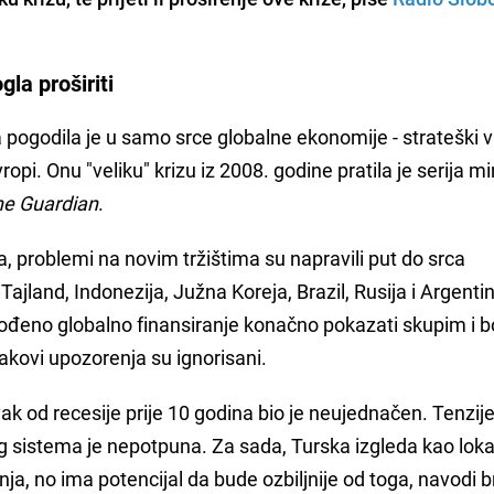
gla proširiti
na pogodila je u samo srce globalne ekonomije - strateški 
i. Onu "veliku" krizu iz 2008. godine pratila je serija mi
he Guardian
.
 problemi na novim tržištima su napravili put do srca
land, Indonezija, Južna Koreja, Brazil, Rusija i Argentina
ođeno globalno finansiranje konačno pokazati skupim i 
akovi upozorenja su ignorisani.
k od recesije prije 10 godina bio je neujednačen. Tenzije
og sistema je nepotpuna. Za sada, Turska izgleda kao lok
nja, no ima potencijal da bude ozbiljnije od toga, navodi b