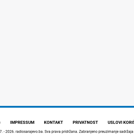
G
IMPRESSUM
KONTAKT
PRIVATNOST
USLOVI KOR
7. - 2026.
radiosarajevo.ba
. Sva prava pridržana. Zabranjeno preuzimanje sadržaja