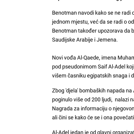
Benotman navodi kako se ne radi o f
jednom mjestu, već da se radi o od
Benotman također upozorava da bi 
Saudijske Arabije i Jemena.
Novi vođa Al-Qaede, imena Muhamad
pod pseudonimom Saif Al-Adel koji
višem časniku egipatskih snaga i
Zbog 'djela' bombaških napada na 
poginulo više od 200 ljudi, nalazi 
Nagrada za informaciju o njegovom pr
ali čini se kako će se i ona poveća
Al-Adel jedan je od glavni organiz