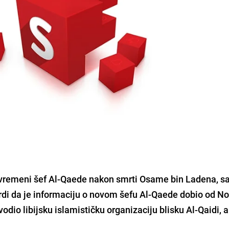
rivremeni šef Al-Qaede nakon smrti Osame bin Ladena, s
vrdi da je informaciju o novom šefu Al-Qaede dobio od 
io libijsku islamističku organizaciju blisku Al-Qaidi, al