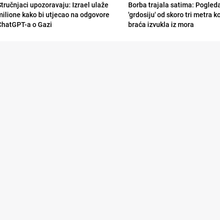
Stručnjaci upozoravaju: Izrael ulaže
Borba trajala satima: Pogled
milione kako bi utjecao na odgovore
'grdosiju' od skoro tri metra k
ChatGPT-a o Gazi
braća izvukla iz mora