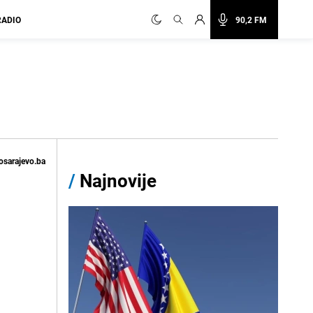
RADIO
90,2 FM
osarajevo.ba
/
Najnovije