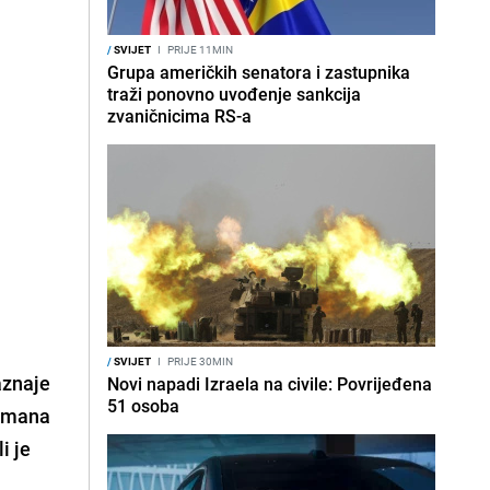
/
SVIJET
I
PRIJE 11MIN
Grupa američkih senatora i zastupnika
traži ponovno uvođenje sankcija
zvaničnicima RS-a
/
SVIJET
I
PRIJE 30MIN
aznaje
Novi napadi Izraela na civile: Povrijeđena
51 osoba
Nomana
i je