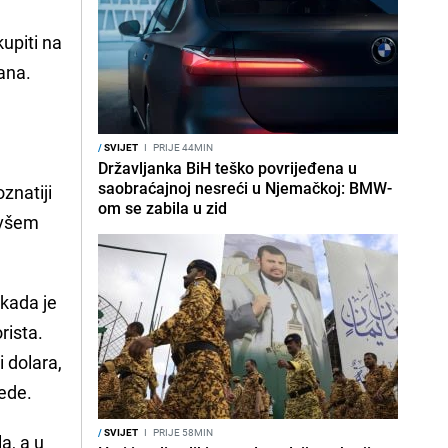
kupiti na
ana.
/
SVIJET
I
PRIJE 44MIN
Državljanka BiH teško povrijeđena u
saobraćajnoj nesreći u Njemačkoj: BMW-
znatiji
om se zabila u zid
ivšem
kada je
rista.
i dolara,
aede.
/
SVIJET
I
PRIJE 58MIN
a, a u