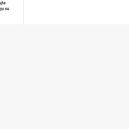
ajte
oju su