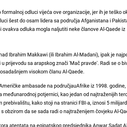
ormalnoj odluci vijeća ove organizacije, jer ih je teško o
luci šest do osam lidera sa područja Afganistana i Pakist
ovakva odluka mogla naljutiti neke članove Al-Qaede iz
 Ibrahim Makkawi (ili Ibrahim Al-Madani), ipak je najpo
 u prijevodu sa arapskog znači 'Mač pravde'. Radi se o b
 dosadašnjem visokom članu Al-Qaede.
Američke ambasade na područjauAfrike iz 1998. godine, 
na međunarodnoj potjernici, kao jedan od najtraženijih tero
ebivalištu, kako stoji na stranici FBI-a, iznosi 5 milijard
ti s obzirom da se sada radi o najtraženijem čovjeku Al-Q
atora atentata na egipatskog predsjednika Anwar Sadat Al