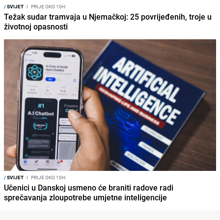
/
SVIJET
I
PRIJE OKO 10H
Težak sudar tramvaja u Njemačkoj: 25 povrijeđenih, troje u
životnoj opasnosti
/
SVIJET
I
PRIJE OKO 10H
Učenici u Danskoj usmeno će braniti radove radi
sprečavanja zloupotrebe umjetne inteligencije