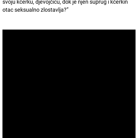
svoju kćerku, djevojčicu, dok je njen suprug i kćerkin
otac seksualno zlostavlja?”