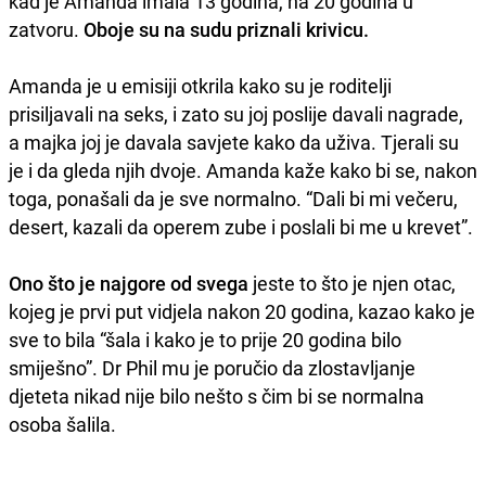
kad je Amanda imala 13 godina, na 20 godina u
zatvoru.
Oboje su na sudu priznali krivicu.
Amanda je u emisiji otkrila kako su je roditelji
prisiljavali na seks, i zato su joj poslije davali nagrade,
a majka joj je davala savjete kako da uživa. Tjerali su
je i da gleda njih dvoje. Amanda kaže kako bi se, nakon
toga, ponašali da je sve normalno. “Dali bi mi večeru,
desert, kazali da operem zube i poslali bi me u krevet”.
Ono što je najgore od svega
jeste to što je njen otac,
kojeg je prvi put vidjela nakon 20 godina, kazao kako je
sve to bila “šala i kako je to prije 20 godina bilo
smiješno”. Dr Phil mu je poručio da zlostavljanje
djeteta nikad nije bilo nešto s čim bi se normalna
osoba šalila.