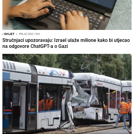
/
SVIJET
I
PRIJE OKO 10H
Stručnjaci upozoravaju: Izrael ulaže milione kako bi utjecao
na odgovore ChatGPT-a o Gazi