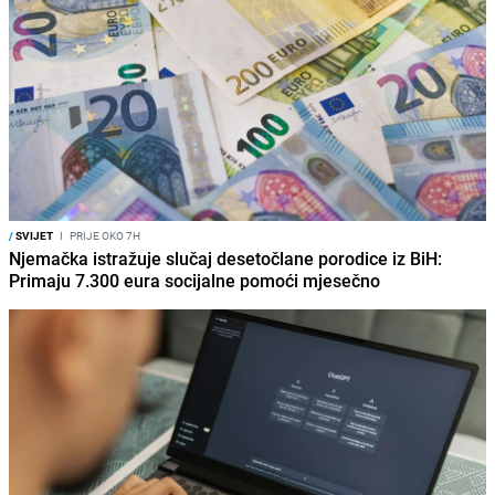
/
SVIJET
I
PRIJE OKO 7H
Njemačka istražuje slučaj desetočlane porodice iz BiH:
Primaju 7.300 eura socijalne pomoći mjesečno