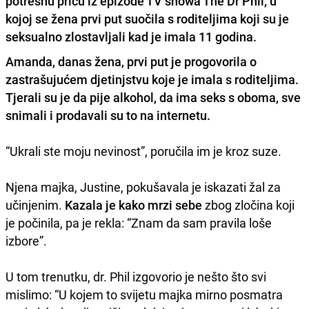
potresnu priču iz epizode TV showa The Dr Phil, u
kojoj se žena prvi put suočila s roditeljima koji su je
seksualno zlostavljali kad je imala 11 godina.
Amanda, danas žena, prvi put je progovorila o
zastrašujućem djetinjstvu koje je imala s roditeljima.
Tjerali su je da pije alkohol, da ima seks s oboma, sve
snimali i prodavali su to na internetu.
“Ukrali ste moju nevinost”, poručila im je kroz suze.
Njena majka, Justine, pokušavala je iskazati žal za
učinjenim.
Kazala je kako mrzi sebe
zbog zločina koji
je počinila, pa je rekla: “Znam da sam pravila loše
izbore”.
U tom trenutku, dr. Phil izgovorio je nešto što svi
mislimo: “U kojem to svijetu majka mirno posmatra