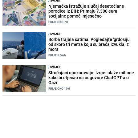
/
SVIJET
Njemačka istražuje slučaj desetočlane
porodice iz BiH: Primaju 7.300 eura
socijalne pomoći mjesečno
PRIJE OKO 7H
/
SVIJET
Borba trajala satima: Pogledajte 'grdosiju'
od skoro tri metra koju su braća izvukla iz
mora
PRIJE 1 DAN
/
SVIJET
Stručnjaci upozoravaju: Izrael ulaže milione
kako bi utjecao na odgovore ChatGPT-a o
Gazi
PRIJE OKO 10H