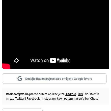
Dodajte Radiosarajevo.ba u omiljene Google izvore
Radiosarajevo.ba
pratite putem aplikacije za
Android
|
iOS
i društvenih
mreža
Twitter
|
Facebook
|
Instagram
, kao i putem našeg
Viber
Chata.