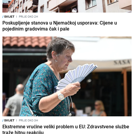
/
SVIJET
I
PRIJE OKO 2H
Poskupljenje stanova u Njemačkoj usporava: Cijene u
pojedinim gradovima čak i pale
/
SVIJET
I
PRIJE OKO 3H
Ekstremne vrućine veliki problem u EU: Zdravstvene službe
traže hitnu reakciju