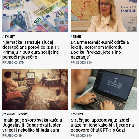
/
SVIJET
/
TEME
Njemačka istražuje slučaj
Dr. Erma Ramić-Kunić održala
desetočlane porodice iz BiH:
lekciju notornom Miloradu
Primaju 7.300 eura socijalne
Dodiku: "Pokazujete silno
pomoći mjesečno
neznanje"
PRIJE OKO 17H
PRIJE OKO 15H
/
ZANIMLJIVOSTI
/
SVIJET
Imala ga je skoro svaka kuća u
Stručnjaci upozoravaju: Izrael
Jugoslaviji: Danas ovaj luster
ulaže milione kako bi utjecao na
vrijedi i nekoliko hiljada eura
odgovore ChatGPT-a o Gazi
PRIJE OKO 8H
PRIJE OKO 19H