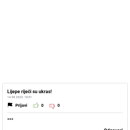
Lijepe riječi su ukras!
14.09.2023. 18:51
Prijavi
0
0
***