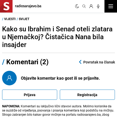
Otvor
/
VIJESTI
/
SVIJET
Kako su Ibrahim i Senad oteli zlatara
u Njemačkoj? Čistačica Nana bila
insajder
/
Komentari (2)
Povratak na članak
Objavite komentar kao gost ili se prijavite.
Prijava
Registracija
NAPOMENA:
Komentari su isključivo lični stavovi autora. Molimo korisnike da
se suzdrže od vrijeđanja, psovanja i pisanja komentara koji podstiču na mržnju.
Strogo zabranjen bilo kakav govor mržnje na portalu radiosarajevo.ba, zbog