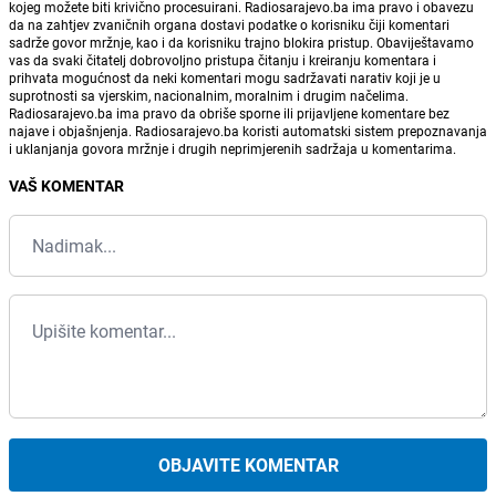
kojeg možete biti krivično procesuirani. Radiosarajevo.ba ima pravo i obavezu
da na zahtjev zvaničnih organa dostavi podatke o korisniku čiji komentari
sadrže govor mržnje, kao i da korisniku trajno blokira pristup. Obaviještavamo
vas da svaki čitatelj dobrovoljno pristupa čitanju i kreiranju komentara i
prihvata mogućnost da neki komentari mogu sadržavati narativ koji je u
suprotnosti sa vjerskim, nacionalnim, moralnim i drugim načelima.
Radiosarajevo.ba ima pravo da obriše sporne ili prijavljene komentare bez
najave i objašnjenja. Radiosarajevo.ba koristi automatski sistem prepoznavanja
i uklanjanja govora mržnje i drugih neprimjerenih sadržaja u komentarima.
VAŠ KOMENTAR
OBJAVITE KOMENTAR