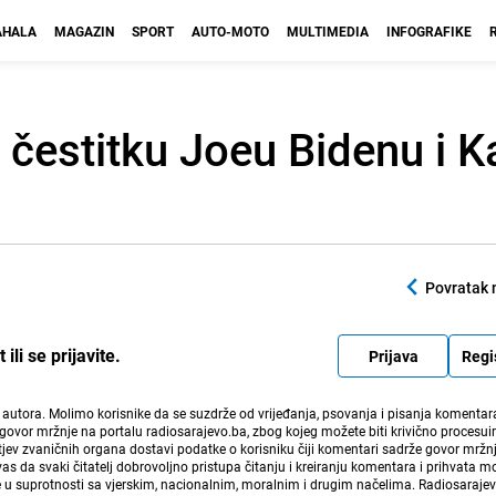
HALA
MAGAZIN
SPORT
AUTO-MOTO
MULTIMEDIA
INFOGRAFIKE
 čestitku Joeu Bidenu i K
Povratak 
li se prijavite.
Prijava
Regi
i autora. Molimo korisnike da se suzdrže od vrijeđanja, psovanja i pisanja komentara
govor mržnje na portalu radiosarajevo.ba, zbog kojeg možete biti krivično procesuir
ev zvaničnih organa dostavi podatke o korisniku čiji komentari sadrže govor mržnj
vas da svaki čitatelj dobrovoljno pristupa čitanju i kreiranju komentara i prihvata 
e u suprotnosti sa vjerskim, nacionalnim, moralnim i drugim načelima. Radiosaraje