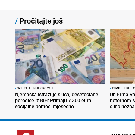
/
Pročitajte još
/
SVIJET
I
PRIJE OKO 21H
/
TEME
I
PRIJE 
Njemačka istražuje slučaj desetočlane
Dr. Erma Ra
porodice iz BiH: Primaju 7.300 eura
notornom M
socijalne pomoći mjesečno
silno nezna