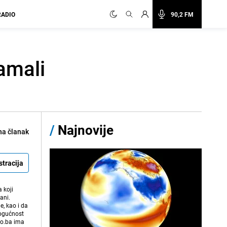
RADIO
90,2 FM
amali
/
Najnovije
na članak
stracija
 koji
ani.
e, kao i da
mogućnost
vo.ba ima