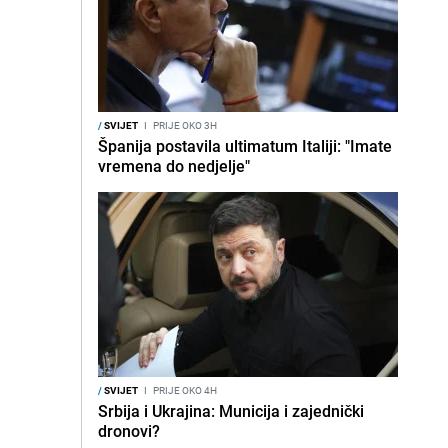
/
SVIJET
I
PRIJE OKO 3H
Španija postavila ultimatum Italiji: "Imate
vremena do nedjelje"
/
SVIJET
I
PRIJE OKO 4H
Srbija i Ukrajina: Municija i zajednički
dronovi?