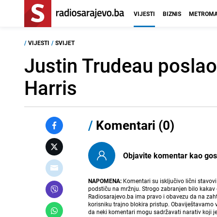
VIJESTI
BIZNIS
METROMA
/
VIJESTI
/
SVIJET
Justin Trudeau poslao
Harris
/
Komentari (0)
Objavite komentar kao gost i
NAPOMENA:
Komentari su isključivo lični stavov
podstiču na mržnju. Strogo zabranjen bilo kakav 
Radiosarajevo.ba ima pravo i obavezu da na zahtj
korisniku trajno blokira pristup. Obaviještavamo 
da neki komentari mogu sadržavati narativ koji j