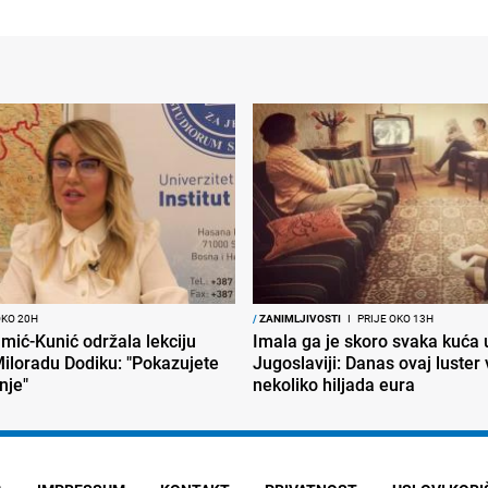
OKO 20H
/
ZANIMLJIVOSTI
I
PRIJE OKO 13H
mić-Kunić održala lekciju
Imala ga je skoro svaka kuća 
iloradu Dodiku: "Pokazujete
Jugoslaviji: Danas ovaj luster v
nje"
nekoliko hiljada eura