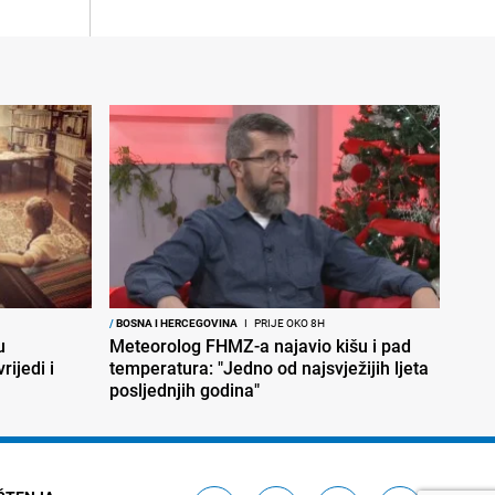
/
BOSNA I HERCEGOVINA
I
PRIJE OKO 8H
u
Meteorolog FHMZ-a najavio kišu i pad
rijedi i
temperatura: "Jedno od najsvježijih ljeta
posljednjih godina"