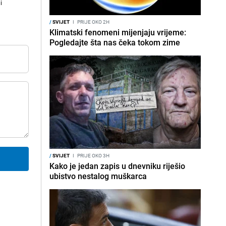
i
/
SVIJET
I
PRIJE OKO 2H
Klimatski fenomeni mijenjaju vrijeme:
Pogledajte šta nas čeka tokom zime
/
SVIJET
I
PRIJE OKO 3H
Kako je jedan zapis u dnevniku riješio
ubistvo nestalog muškarca