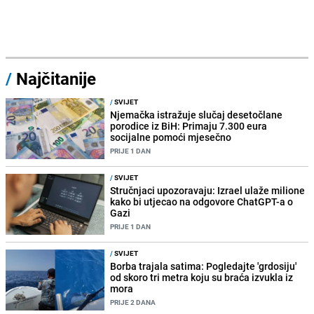
/
Najčitanije
/
SVIJET
Njemačka istražuje slučaj desetočlane
porodice iz BiH: Primaju 7.300 eura
socijalne pomoći mjesečno
PRIJE 1 DAN
/
SVIJET
Stručnjaci upozoravaju: Izrael ulaže milione
kako bi utjecao na odgovore ChatGPT-a o
Gazi
PRIJE 1 DAN
/
SVIJET
Borba trajala satima: Pogledajte 'grdosiju'
od skoro tri metra koju su braća izvukla iz
mora
PRIJE 2 DANA