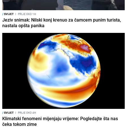
/
SVIJET
I
PRIJE OKO 1H
Jeziv snimak: Nilski konj krenuo za čamcem punim turista,
nastala opšta panika
/
SVIJET
I
PRIJE OKO 4H
Klimatski fenomeni mijenjaju vrijeme: Pogledajte šta nas
čeka tokom zime