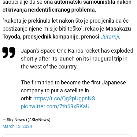
saopćila je da se ona
automatski samouništila nakon
otkrivanja neidentificiranog problema
.
"Raketa je prekinula let nakon što je procijenila da će
postizanje njene misije biti teško", rekao je
Masakazu
Toyoda, predsjednik kompanije
, prenosi
Jutarnji
.
Japan's Space One Kairos rocket has exploded
shortly after its launch on its inaugural trip in
the west of the country.
The firm tried to become the first Japanese
company to put a satellite in
orbit.
https://t.co/Qg2pUgpnNS
pic.twitter.com/7th69xRKaU
— Sky News (@SkyNews)
March 13, 2024