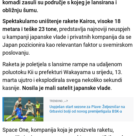
komadi zasuli su područje s kojeg je lansirana i
obližnju šumu.
Spektakularno uništenje rakete Kairos, visoke 18
metara i teške 23 tone
, predstavlja najnoviji neuspjeh
u kampanji japanske vlade i privatnih kompanija da se
Japan pozicionira kao relevantan faktor u svemirskom
poslovanju.
Raketa je poletjela s lansirne rampe na udaljenom
poluotoku Kii u prefekturi Wakayama u srijedu, 13.
marta ujutro i eksplodirala svega nekoliko sekundi
kasnije.
Nosila je mali satelit japanske vlade
.
TRENDING
Uspješan start sezone za Plave: Željezničar na
Grbavici bolji od novog premijerligaša BSK-a
Space One, kompanija koja je proizvela raketu,