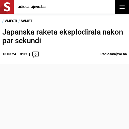
Otvor
/
VIJESTI
/
SVIJET
Japanska raketa eksplodirala nakon
par sekundi
13.03.24. 18:09
Radiosarajevo.ba
0