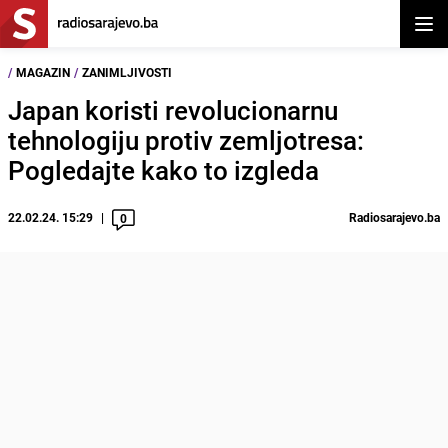
Otvor
/
MAGAZIN
/
ZANIMLJIVOSTI
Japan koristi revolucionarnu
tehnologiju protiv zemljotresa:
Pogledajte kako to izgleda
22.02.24. 15:29
Radiosarajevo.ba
0