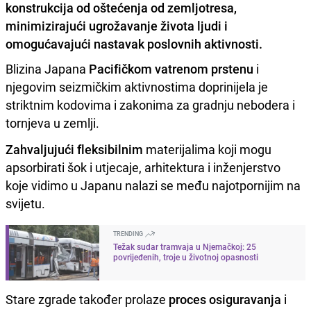
konstrukcija od oštećenja od zemljotresa,
minimizirajući ugrožavanje života ljudi i
omogućavajući nastavak poslovnih aktivnosti.
Blizina Japana
Pacifičkom vatrenom prstenu
i
njegovim seizmičkim aktivnostima doprinijela je
striktnim kodovima i zakonima za gradnju nebodera i
tornjeva u zemlji.
Zahvaljujući fleksibilnim
materijalima koji mogu
apsorbirati šok i utjecaje, arhitektura i inženjerstvo
koje vidimo u Japanu nalazi se među najotpornijim na
svijetu.
TRENDING
Težak sudar tramvaja u Njemačkoj: 25
povrijeđenih, troje u životnoj opasnosti
Stare zgrade također prolaze
proces osiguravanja
i