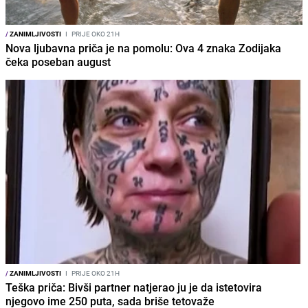
/
ZANIMLJIVOSTI
I
PRIJE OKO 21H
Nova ljubavna priča je na pomolu: Ova 4 znaka Zodijaka
čeka poseban august
/
ZANIMLJIVOSTI
I
PRIJE OKO 21H
Teška priča: Bivši partner natjerao ju je da istetovira
njegovo ime 250 puta, sada briše tetovaže