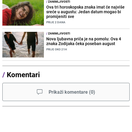
/
ZANIMLJIVOSTI
Ova tri horoskopska znaka imat će najviše
sreće u augustu: Jedan datum mogao bi
promijeniti sve
PRIJE 2 DANA
/
ZANIMLJIVOSTI
Nova ljubavna priča je na pomolu: Ova 4
znaka Zodijaka čeka poseban august
PRIJE OKO 21H
/
Komentari
Prikaži komentare
(
0
)