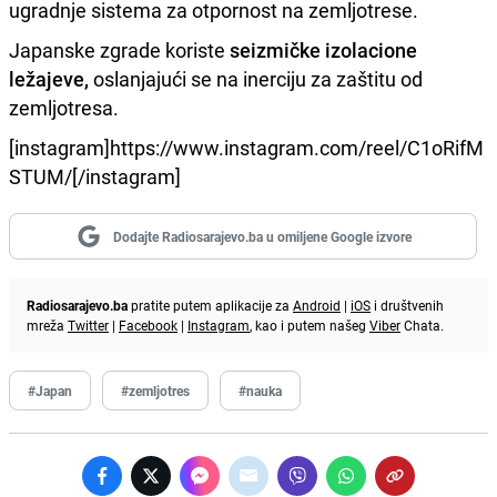
ugradnje sistema za otpornost na zemljotrese.
Japanske zgrade koriste
seizmičke izolacione
ležajeve,
oslanjajući se na inerciju za zaštitu od
zemljotresa.
[instagram]https://www.instagram.com/reel/C1oRifM
STUM/[/instagram]
Dodajte Radiosarajevo.ba u omiljene Google izvore
Radiosarajevo.ba
pratite putem aplikacije za
Android
|
iOS
i društvenih
mreža
Twitter
|
Facebook
|
Instagram
, kao i putem našeg
Viber
Chata.
#Japan
#zemljotres
#nauka