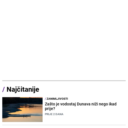
/
Najčitanije
/
ZANIMLJIVOSTI
Zašto je vodostaj Dunava niži nego ikad
prije?
PRIJE 2 DANA