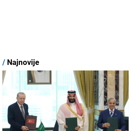
/
Najnovije