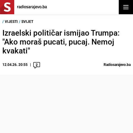
Otvor
/
VIJESTI
/
SVIJET
Izraelski političar ismijao Trumpa:
"Ako moraš pucati, pucaj. Nemoj
kvakati"
12.04.26. 20:55
Radiosarajevo.ba
2