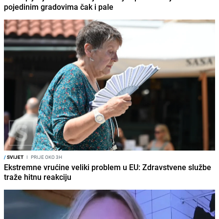
pojedinim gradovima čak i pale
/
SVIJET
I
PRIJE OKO 3H
Ekstremne vrućine veliki problem u EU: Zdravstvene službe
traže hitnu reakciju