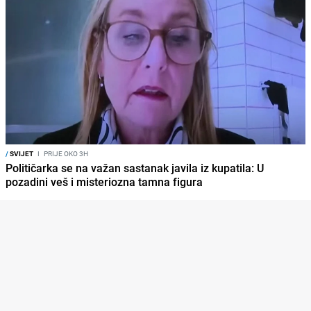
/
SVIJET
I
PRIJE OKO 3H
Političarka se na važan sastanak javila iz kupatila: U
pozadini veš i misteriozna tamna figura