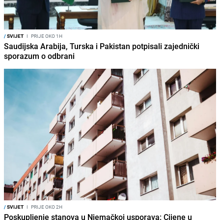
/
SVIJET
I
PRIJE OKO 1H
Saudijska Arabija, Turska i Pakistan potpisali zajednički
sporazum o odbrani
/
SVIJET
I
PRIJE OKO 2H
Poskupljenje stanova u Njemačkoj usporava: Cijene u