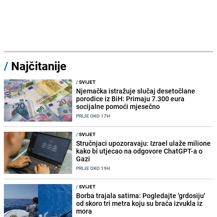
/
Najčitanije
/
SVIJET
Njemačka istražuje slučaj desetočlane
porodice iz BiH: Primaju 7.300 eura
socijalne pomoći mjesečno
PRIJE OKO 17H
/
SVIJET
Stručnjaci upozoravaju: Izrael ulaže milione
kako bi utjecao na odgovore ChatGPT-a o
Gazi
PRIJE OKO 19H
/
SVIJET
Borba trajala satima: Pogledajte 'grdosiju'
od skoro tri metra koju su braća izvukla iz
mora