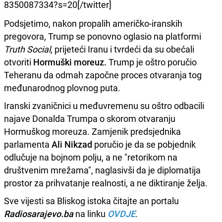
8350087334?s=20[/twitter]
Podsjetimo, nakon propalih američko-iranskih
pregovora, Trump se ponovno oglasio na platformi
Truth Social
, prijeteći Iranu i tvrdeći da su obećali
otvoriti
Hormuški moreuz.
Trump je oštro poručio
Teheranu da odmah započne proces otvaranja tog
međunarodnog plovnog puta.
Iranski zvaničnici u međuvremenu su oštro odbacili
najave Donalda Trumpa o skorom otvaranju
Hormuškog moreuza. Zamjenik predsjednika
parlamenta
Ali Nikzad
poručio je da se pobjednik
odlučuje na bojnom polju, a ne "retorikom na
društvenim mrežama", naglasivši da je diplomatija
prostor za prihvatanje realnosti, a ne diktiranje želja.
Sve vijesti sa Bliskog istoka čitajte an portalu
Radiosarajevo.ba
na linku
OVDJE
.