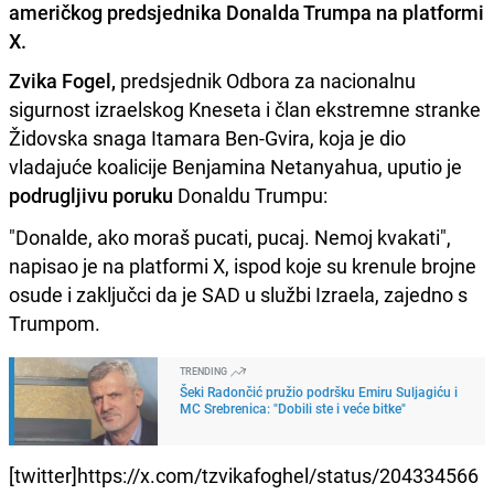
američkog predsjednika Donalda Trumpa na platformi
X.
Zvika Fogel,
predsjednik Odbora za nacionalnu
sigurnost izraelskog Kneseta i član ekstremne stranke
Židovska snaga Itamara Ben-Gvira, koja je dio
vladajuće koalicije Benjamina Netanyahua, uputio je
podrugljivu poruku
Donaldu Trumpu:
"Donalde, ako moraš pucati, pucaj. Nemoj kvakati",
napisao je na platformi X, ispod koje su krenule brojne
osude i zaključci da je SAD u službi Izraela, zajedno s
Trumpom.
TRENDING
Šeki Radončić pružio podršku Emiru Suljagiću i
MC Srebrenica: "Dobili ste i veće bitke"
[twitter]https://x.com/tzvikafoghel/status/204334566