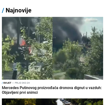
/
Najnovije
/
SVIJET
I
PRIJE OKO 2H
Mercedes Putinovog proizvođača dronova dignut u vazduh:
Objavljeni prvi snimci