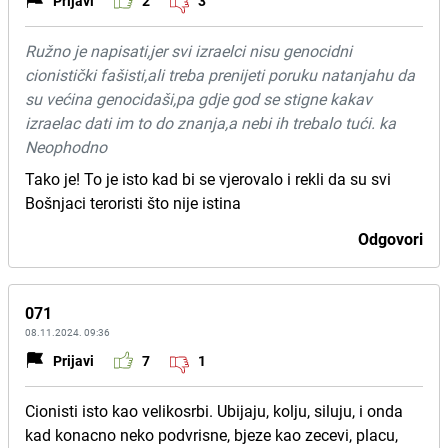
Prijavi
2
3
Ružno je napisati,jer svi izraelci nisu genocidni
cionistički fašisti,ali treba prenijeti poruku natanjahu da
su većina genocidaši,pa gdje god se stigne kakav
izraelac dati im to do znanja,a nebi ih trebalo tući. ka
Neophodno
Tako je! To je isto kad bi se vjerovalo i rekli da su svi
Bošnjaci teroristi što nije istina
Odgovori
071
08.11.2024. 09:36
Prijavi
7
1
Cionisti isto kao velikosrbi. Ubijaju, kolju, siluju, i onda
kad konacno neko podvrisne, bjeze kao zecevi, placu,