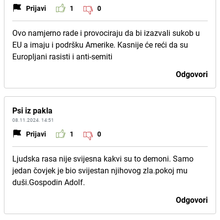
Prijavi
1
0
Ovo namjerno rade i provociraju da bi izazvali sukob u
EU a imaju i podršku Amerike. Kasnije će reći da su
Europljani rasisti i anti-semiti
Odgovori
Psi iz pakla
08.11.2024. 14:51
Prijavi
1
0
Ljudska rasa nije svijesna kakvi su to demoni. Samo
jedan čovjek je bio svijestan njihovog zla.pokoj mu
duši.Gospodin Adolf.
Odgovori