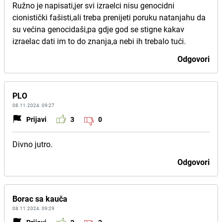
Ružno je napisati,jer svi izraelci nisu genocidni
cionistički fašisti,ali treba prenijeti poruku natanjahu da
su većina genocidaši,pa gdje god se stigne kakav
izraelac dati im to do znanja,a nebi ih trebalo tući.
Odgovori
PLO
08.11.2024. 09:27
Prijavi
3
0
Divno jutro.
Odgovori
Borac sa kauča
08.11.2024. 09:29