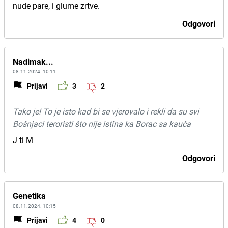
nude pare, i glume zrtve.
Odgovori
Nadimak...
08.11.2024. 10:11
Prijavi
3
2
Tako je! To je isto kad bi se vjerovalo i rekli da su svi
Bošnjaci teroristi što nije istina ka Borac sa kauča
J ti M
Odgovori
Genetika
08.11.2024. 10:15
Prijavi
4
0