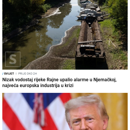
/
SVIJET
I
PRIJE OKO 2H
Nizak vodostaj rijeke Rajne upalio alarme u Njemačkoj,
najveća europska industrija u krizi