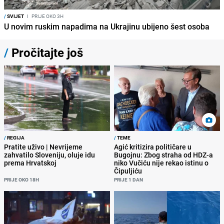
/
SVIJET
I
PRIJE OKO 3H
U novim ruskim napadima na Ukrajinu ubijeno šest osoba
/
Pročitajte još
/
REGIJA
/
TEME
Pratite uživo | Nevrijeme
Agić kritizira političare u
zahvatilo Sloveniju, oluje idu
Bugojnu: Zbog straha od HDZ-a
prema Hrvatskoj
niko Vučiću nije rekao istinu o
Čipuljiću
PRIJE OKO 18H
PRIJE 1 DAN