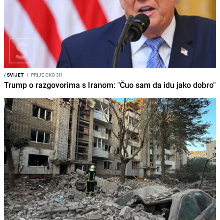
/
SVIJET
I
PRIJE OKO 3H
Trump o razgovorima s Iranom: "Čuo sam da idu jako dobro"