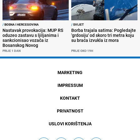
/
BOSNA I HERCEGOVINA
/
SVIJET
Nastavak provokacija: MUP RS
Borba trajala satima: Pogledajte
oduzeo zastavu s ljiljanima i
'grdosiju' od skoro tri metra koju
sankcionisao vozača iz
su braća izvukla iz mora
Bosanskog Novog
PRIJE 1 DAN
PRIJE OKO 19H
MARKETING
IMPRESSUM
KONTAKT
PRIVATNOST
USLOVI KORIŠTENJA