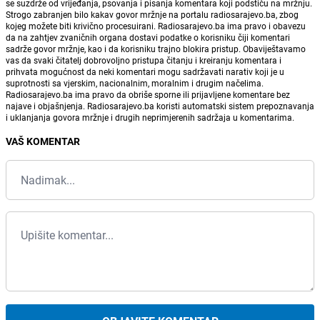
se suzdrže od vrijeđanja, psovanja i pisanja komentara koji podstiču na mržnju.
Strogo zabranjen bilo kakav govor mržnje na portalu radiosarajevo.ba, zbog
kojeg možete biti krivično procesuirani. Radiosarajevo.ba ima pravo i obavezu
da na zahtjev zvaničnih organa dostavi podatke o korisniku čiji komentari
sadrže govor mržnje, kao i da korisniku trajno blokira pristup. Obaviještavamo
vas da svaki čitatelj dobrovoljno pristupa čitanju i kreiranju komentara i
prihvata mogućnost da neki komentari mogu sadržavati narativ koji je u
suprotnosti sa vjerskim, nacionalnim, moralnim i drugim načelima.
Radiosarajevo.ba ima pravo da obriše sporne ili prijavljene komentare bez
najave i objašnjenja. Radiosarajevo.ba koristi automatski sistem prepoznavanja
i uklanjanja govora mržnje i drugih neprimjerenih sadržaja u komentarima.
VAŠ KOMENTAR