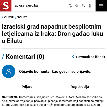
Otvor
/
VIJESTI
/
SVIJET
Izraelski grad napadnut bespilotnim
letjelicama iz Iraka: Dron gađao luku
u Eilatu
/
Komentari (0)
Povratak na članak
Objavite komentar kao gost ili se prijavite.
Prijava
Registracija
NAPOMENA:
Komentari su isključivo lični stavovi autora. Molimo korisnike da
se suzdrže od vrijeđanja, psovanja i pisanja komentara koji podstiču na mržnju.
Strogo zabranjen bilo kakav govor mržnje na portalu radiosarajevo.ba, zbog