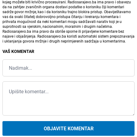
kojeg možete biti krivično procesuirani. Radiosarajevo.ba ima pravo i obavezu
da na zahtjev zvaničnih organa dostavi podatke o korisniku čiji komentari
sadrže govor mržnje, kao i da korisniku trajno blokira pristup. Obaviještavamo
vas da svaki čitatelj dobrovoljno pristupa čitanju i kreiranju komentara i
prihvata mogućnost da neki komentari mogu sadržavati narativ koji je u
suprotnosti sa vjerskim, nacionalnim, moralnim i drugim načelima.
Radiosarajevo.ba ima pravo da obriše sporne ili prijavljene komentare bez
najave i objašnjenja. Radiosarajevo.ba koristi automatski sistem prepoznavanja
i uklanjanja govora mržnje i drugih neprimjerenih sadržaja u komentarima.
VAŠ KOMENTAR
OBJAVITE KOMENTAR