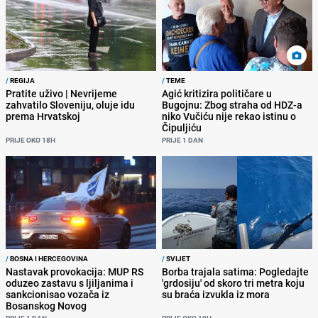
/
REGIJA
/
TEME
Pratite uživo | Nevrijeme
Agić kritizira političare u
zahvatilo Sloveniju, oluje idu
Bugojnu: Zbog straha od HDZ-a
prema Hrvatskoj
niko Vučiću nije rekao istinu o
Čipuljiću
PRIJE OKO 18H
PRIJE 1 DAN
/
BOSNA I HERCEGOVINA
/
SVIJET
Nastavak provokacija: MUP RS
Borba trajala satima: Pogledajte
oduzeo zastavu s ljiljanima i
'grdosiju' od skoro tri metra koju
sankcionisao vozača iz
su braća izvukla iz mora
Bosanskog Novog
PRIJE 1 DAN
PRIJE OKO 19H