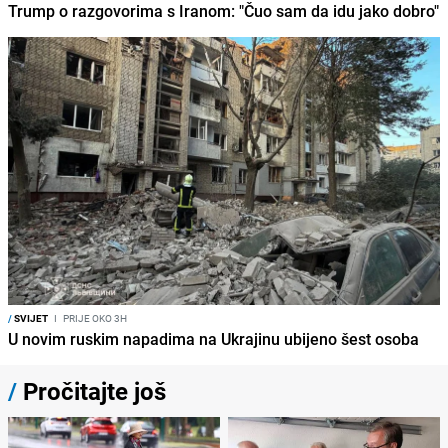
Trump o razgovorima s Iranom: "Čuo sam da idu jako dobro"
/
SVIJET
I
PRIJE OKO 3H
U novim ruskim napadima na Ukrajinu ubijeno šest osoba
/
Pročitajte još