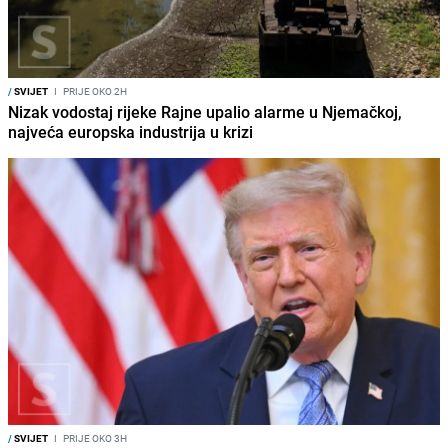
/
SVIJET
I
PRIJE OKO 2H
Nizak vodostaj rijeke Rajne upalio alarme u Njemačkoj,
najveća europska industrija u krizi
/
SVIJET
I
PRIJE OKO 3H