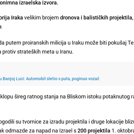
nonimna izraelska izvora.
orija Iraka
velikim brojem
dronova i balističkih projektila
a
.
a putem proiranskih milicija u Iraku može biti pokušaj T
 protiv strateških meta u Iranu.
u Banjoj Luci: Automobil sletio s puta, poginuo vozač
 sklopu šireg ratnog stanja na Bliskom istoku potaknutog 
godili su tvornice za izradu projektila i druge lokacije bliz
nak odmazde za napad na Izrael s
200 projektila
1. oktobr