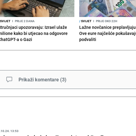
SVIJET
I
PRIJE 2 DANA
/
SVIJET
I
PRIJE OKO 22H
Stručnjaci upozoravaju: Izrael ulaže
Lažne novčanice preplavljuju 
milione kako bi utjecao na odgovore
Ove eure najčešće pokušavaj
ChatGPT-a o Gazi
podvaliti
Prikaži komentare
(
3
)
.10.24. 13:53