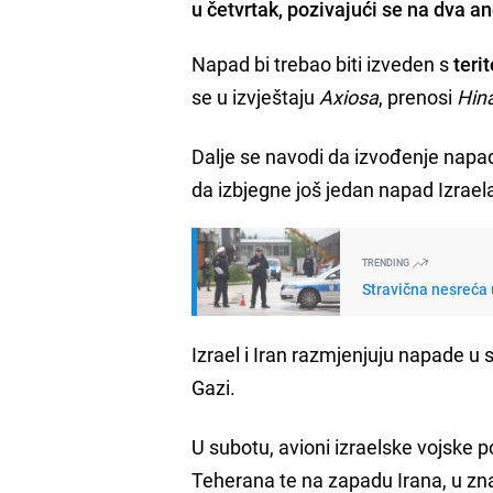
u četvrtak, pozivajući se na dva a
Napad bi trebao biti izveden s
terit
se u izvještaju
Axiosa
, prenosi
Hin
Dalje se navodi da izvođenje napad
da izbjegne još jedan napad Izraela
TRENDING
Stravična nesreća 
Izrael i Iran razmjenjuju napade u
Gazi.
U subotu, avioni izraelske vojske po
Teherana te na zapadu Irana, u z