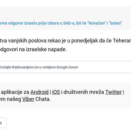
ema odgovor Izraelu prije izbora u SAD-u, bit će "konačan" i "bolan"
tva vanjskih poslova rekao je u ponedjeljak da će Tehera
 odgovori na izraelske napade.
Dodajte Radiosarajevo.ba u omiljene Google izvore
aplikacije za
Android
|
iOS
i društvenih mreža
Twitter
|
utem našeg
Viber
Chata.
d