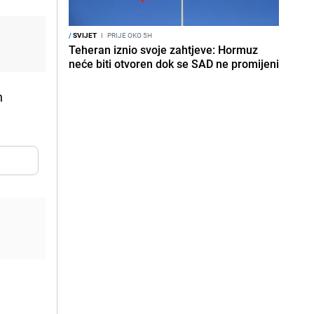
/
SVIJET
I
PRIJE OKO 5H
Teheran iznio svoje zahtjeve: Hormuz
neće biti otvoren dok se SAD ne promijeni
n