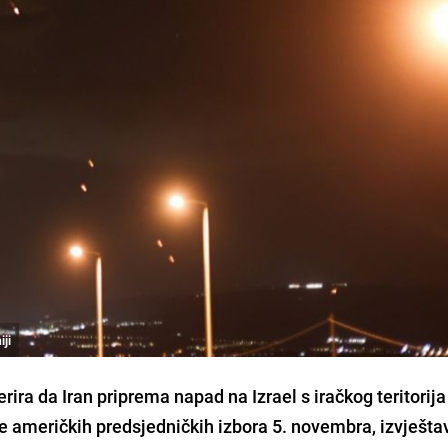
iji
ira da Iran priprema napad na Izrael s iračkog teritorija
 američkih predsjedničkih izbora 5. novembra, izvješt