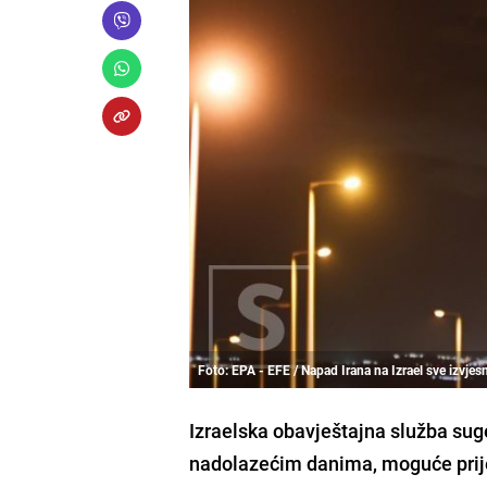
Foto: EPA - EFE / Napad Irana na Izrael sve izvjesn
Izraelska obavještajna služba suger
nadolazećim danima, moguće prije