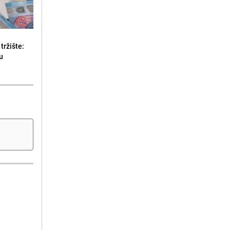
tržište:
u