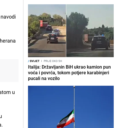
, navodi
eherana
/
SVIJET
I
PRIJE OKO 5H
Italija: Državljanin BiH ukrao kamion pun
voća i povrća, tokom potjere karabinjeri
pucali na vozilo
ratom u
u
a.