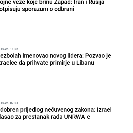
ojne veze koje brinu Zapad: Iran i Rusija
otpisuju sporazum o odbrani
.10.24. 11:22
ezbolah imenovao novog lidera: Pozvao je
zraelce da prihvate primirje u Libanu
.10.24. 07:24
dobren prijedlog nečuvenog zakona: Izrael
lasao za prestanak rada UNRWA-e