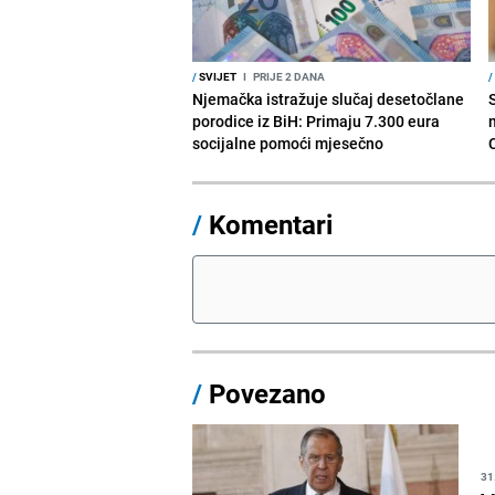
/
SVIJET
I
PRIJE 2 DANA
/
Njemačka istražuje slučaj desetočlane
porodice iz BiH: Primaju 7.300 eura
socijalne pomoći mjesečno
/
Komentari
/
Povezano
31