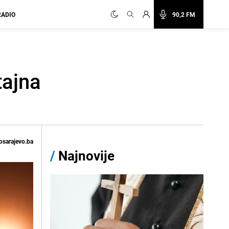
RADIO
90,2 FM
tajna
osarajevo.ba
/
Najnovije