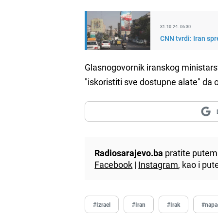
31.10.24. 06:30
CNN tvrdi: Iran spr
Glasnogovornik iranskog ministars
"iskoristiti sve dostupne alate" da
Radiosarajevo.ba
pratite putem 
Facebook
|
Instagram
, kao i p
#Izrael
#Iran
#Irak
#napa