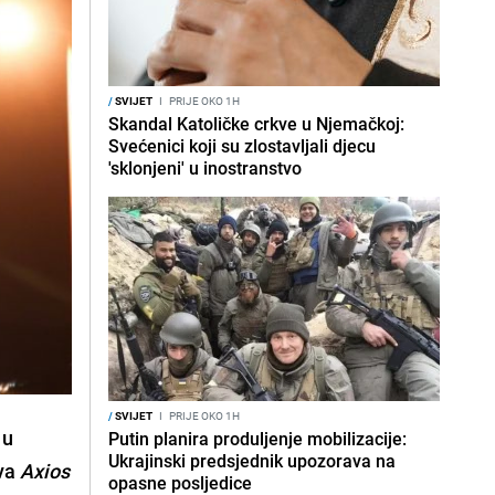
/
SVIJET
I
PRIJE OKO 1H
Skandal Katoličke crkve u Njemačkoj:
Svećenici koji su zlostavljali djecu
'sklonjeni' u inostranstvo
/
SVIJET
I
PRIJE OKO 1H
 u
Putin planira produljenje mobilizacije:
Ukrajinski predsjednik upozorava na
ava
Axios
opasne posljedice