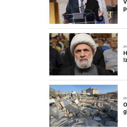
V
p
29
H
I
29
O
g