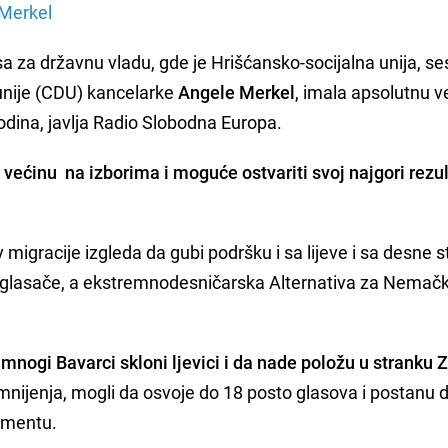
 Merkel
sa za državnu vladu, gde je Hrišćansko-socijalna unija, se
nije (CDU) kancelarke
Angele Merkel
, imala apsolutnu v
godina, javlja Radio Slobodna Europa.
većinu na izborima i moguće ostvariti svoj najgori rezul
 migracije izgleda da gubi podršku i sa lijeve i sa desne s
ne glasače, a ekstremnodesničarska Alternativa za Nemač
nogi Bavarci skloni ljevici i da nade položu u stranku 
 mnijenja, mogli da osvoje do 18 posto glasova i postanu 
lamentu.