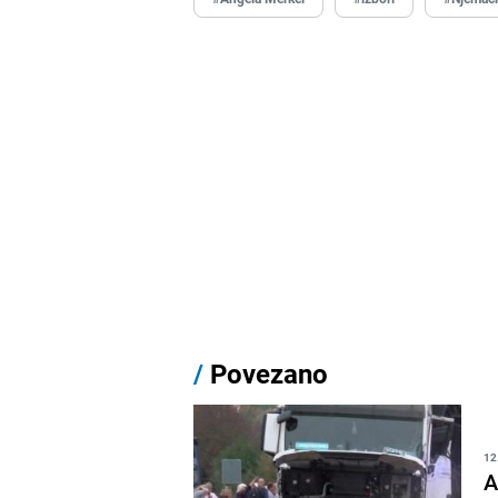
/
Povezano
12
A