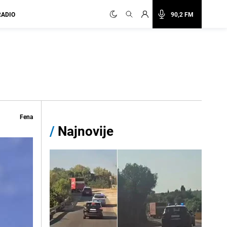
RADIO
90,2 FM
Fena
/
Najnovije