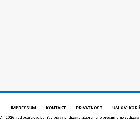
G
IMPRESSUM
KONTAKT
PRIVATNOST
USLOVI KOR
7. - 2026.
radiosarajevo.ba
. Sva prava pridržana. Zabranjeno preuzimanje sadržaja