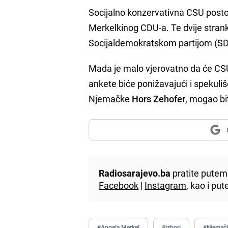
Socijalno konzervativna CSU post
Merkelkinog CDU-a. Te dvije stran
Socijaldemokratskom partijom (SD
Mada je malo vjerovatno da će CSU 
ankete biće ponižavajući i spekuli
Njemačke
Hors Zehofer
, mogao bi
Radiosarajevo.ba
pratite putem 
Facebook
|
Instagram
, kao i p
#Angela Merkel
#izbori
#Njemač