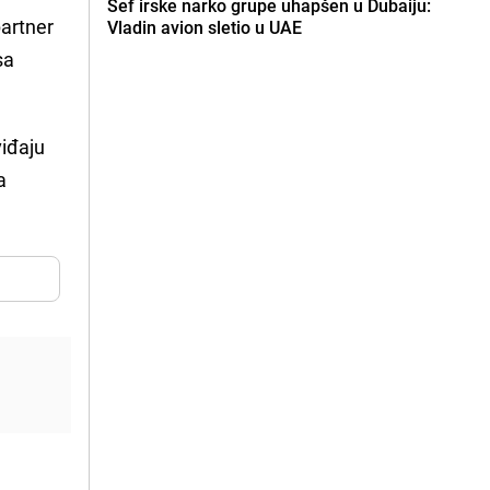
Šef irske narko grupe uhapšen u Dubaiju:
artner
Vladin avion sletio u UAE
sa
viđaju
a