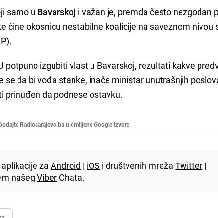
oji samo u
Bavarskoj
i važan je, premda često nezgodan p
ke čine okosnicu nestabilne koalicije na saveznom nivou 
P).
potpuno izgubiti vlast u Bavarskoj, rezultati kakve pred
še se da bi vođa stanke, inače ministar unutrašnjih poslov
ti prinuđen da podnese ostavku.
Dodajte Radiosarajevo.ba u omiljene Google izvore
aplikacije za
Android
|
iOS
i društvenih mreža
Twitter
|
utem našeg
Viber
Chata.
ka