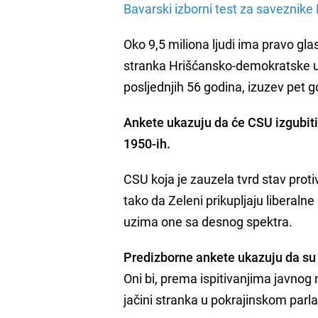
Bavarski izborni test za saveznike
Oko 9,5 miliona ljudi ima pravo gla
stranka Hrišćansko-demokratske u
posljednjih 56 godina, izuzev pet 
Ankete ukazuju da će CSU izgubiti 
1950-ih.
CSU koja je zauzela tvrd stav protiv
tako da Zeleni prikupljaju liberal
uzima one sa desnog spektra.
Predizborne ankete ukazuju da su m
Oni bi, prema ispitivanjima javnog
jačini stranka u pokrajinskom par