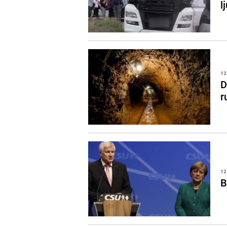
l
12
D
r
12
B