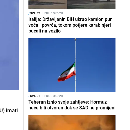
/
SVIJET
I
PRIJE OKO 2H
Italija: Državljanin BiH ukrao kamion pun
voća i povrća, tokom potjere karabinjeri
pucali na vozilo
/
SVIJET
I
PRIJE OKO 2H
a
Teheran iznio svoje zahtjeve: Hormuz
neće biti otvoren dok se SAD ne promijeni
U) imati