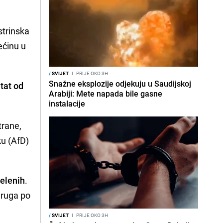
strinska
ećinu u
/
SVIJET
I
PRIJE OKO 3H
Snažne eksplozije odjekuju u Saudijskoj
tat od
Arabiji: Mete napada bile gasne
instalacije
trane,
ku (AfD)
Zelenih
.
druga po
/
SVIJET
I
PRIJE OKO 3H