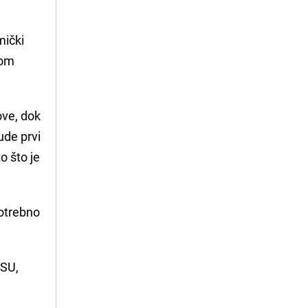
mički
kom
ove, dok
ude prvi
o što je
potrebno
CSU,