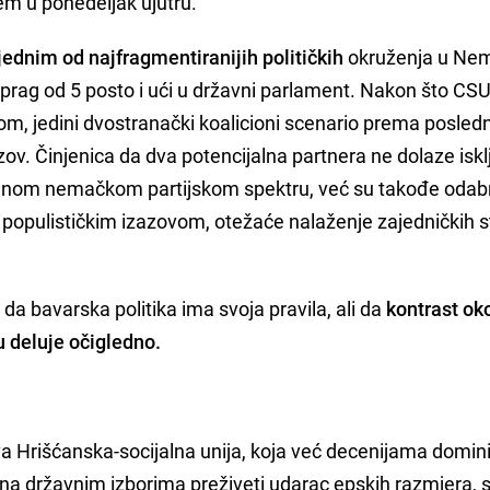
tem u ponedeljak ujutru.
jednim od najfragmentiranijih političkih
okruženja u Nem
rag od 5 posto i ući u državni parlament. Nakon što CSU
om, jedini dvostranački koalicioni scenario prema posled
ov. Činjenica da dva potencijalna partnera ne dolaze isklj
alnom nemačkom partijskom spektru, već su takođe odabr
 populističkim izazovom, otežaće nalaženje zajedničkih 
 da bavarska politika ima svoja pravila, ali da
kontrast ok
u deluje očigledno.
a Hrišćanska-socijalna unija, koja već decenijama domin
 na državnim izborima preživeti udarac epskih razmjera,