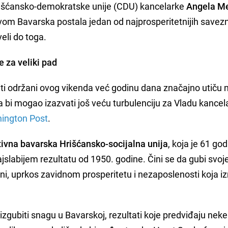
Hrišćansko-demokratske unije (CDU) kancelarke
Angela Me
vom Bavarska postala jedan od najprosperitetnijih savez
veli do toga.
 za veliki pad
biti održani ovog vikenda već godinu dana značajno utiču 
ra bi mogao izazvati još veću turbulenciju za Vladu kancel
ington Post
.
ivna bavarska Hrišćansko-socijalna unija
, koja je 61 go
jslabijem rezultatu od 1950. godine. Čini se da gubi svoj
rani, uprkos zavidnom prosperitetu i nezaposlenosti koja i
gubiti snagu u Bavarskoj, rezultati koje predviđaju neke