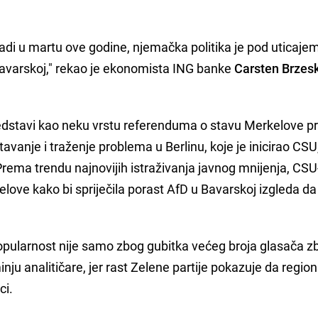
adi u martu ove godine, njemačka politika je pod uticaje
 Bavarskoj," rekao je ekonomista ING banke
Carsten Brzesk
redstavi kao neku vrstu referenduma o stavu Merkelove 
vanje i traženje problema u Berlinu, koje je inicirao CSU
 Prema trendu najnovijih istraživanja javnog mnijenja, CS
elove kako bi spriječila porast AfD u Bavarskoj izgleda da
popularnost nije samo zbog gubitka većeg broja glasača z
ju analitičare, jer rast Zelene partije pokazuje da regio
ci.