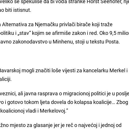
 Uveliko se spekuliše da bi vođa stranke Horst Seehofer, n
 biti istisnut.
 Alternativa za Njemačku privlači birače koji traže
iku i „stav“ kojim se afirmiše zakon i red. Oko 9,5 milio
žavno zakonodavstvo u Minhenu, stoji u tekstu Posta.
 Bavarskoj mogli značiti loše vijesti za kancelarku Merkel i
iciji.
eznici, ali javna rasprava o migracionoj politici je u poslj
vo i gotovo tokom ljeta dovela do kolapsa koalicije… Zbog
oalicionoj vladi i Merkelovoj.”
no mjesto za glasanje jer je reč o najvećoj i jednoj od