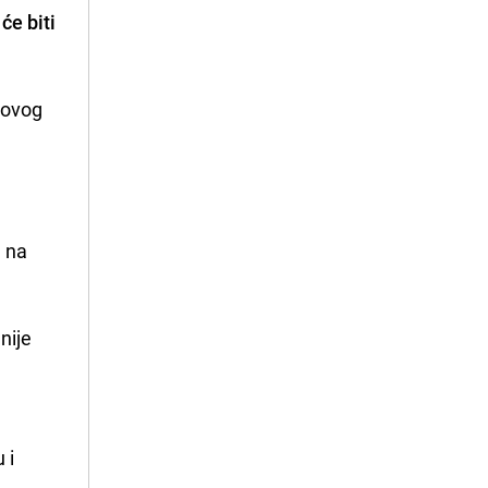
 će biti
govog
j na
nije
 i