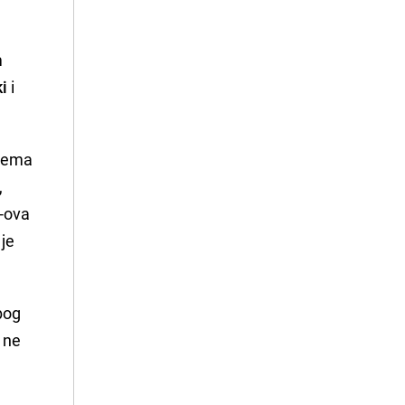
m
i
i
prema
,
U-ova
 je
bog
n ne