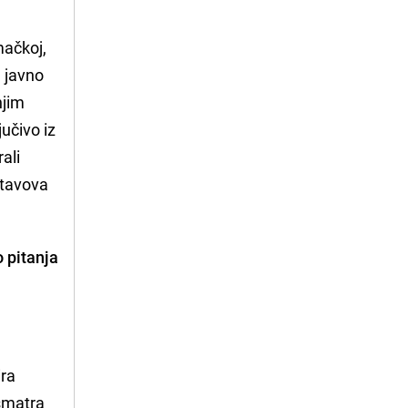
ačkoj,
 javno
njim
učivo iz
ali
stavova
o pitanja
ira
 smatra