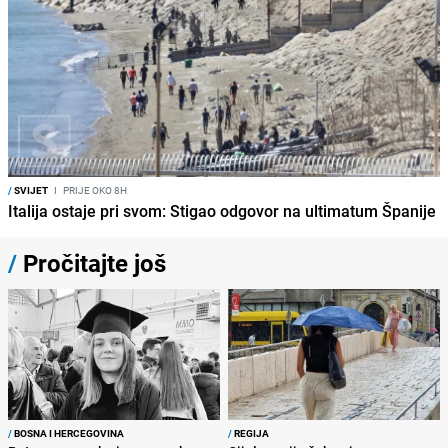
/
SVIJET
I
PRIJE OKO 8H
Italija ostaje pri svom: Stigao odgovor na ultimatum Španije
/
Pročitajte još
/
BOSNA I HERCEGOVINA
/
REGIJA