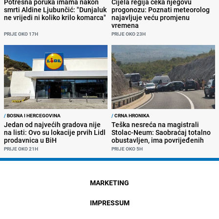
Potresna poruka imama nakon
Cijela regija čeka njegovu
smrti Aldine Ljubunčić: "Dunjaluk
progonozu: Poznati meteorolog
ne vrijedi ni koliko krilo komarca"
najavljuje veću promjenu
vremena
PRIJE OKO 17H
PRIJE OKO 23H
/
BOSNA I HERCEGOVINA
/
CRNA HRONIKA
Jedan od najvećih gradova nije
Teška nesreća na magistrali
na listi: Ovo su lokacije prvih Lidl
Stolac-Neum: Saobraćaj totalno
prodavnica u BiH
obustavljen, ima povrijeđenih
PRIJE OKO 21H
PRIJE OKO 5H
MARKETING
IMPRESSUM