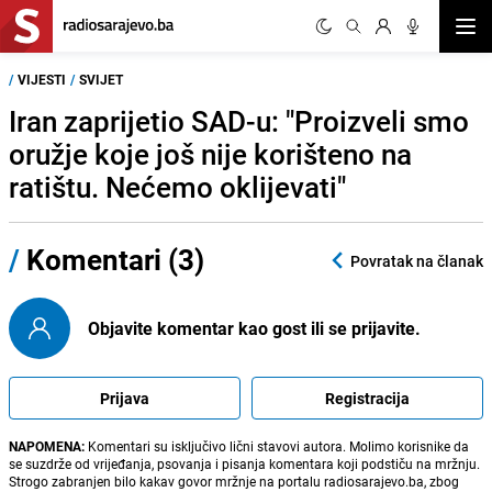
Otvor
/
VIJESTI
/
SVIJET
Iran zaprijetio SAD-u: "Proizveli smo
oružje koje još nije korišteno na
ratištu. Nećemo oklijevati"
/
Komentari (3)
Povratak na članak
Objavite komentar kao gost ili se prijavite.
Prijava
Registracija
NAPOMENA:
Komentari su isključivo lični stavovi autora. Molimo korisnike da
se suzdrže od vrijeđanja, psovanja i pisanja komentara koji podstiču na mržnju.
Strogo zabranjen bilo kakav govor mržnje na portalu radiosarajevo.ba, zbog