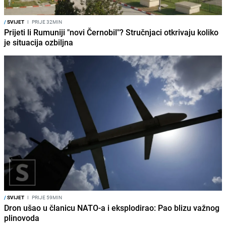
/
SVIJET
I
PRIJE 32MIN
Prijeti li Rumuniji "novi Černobil"? Stručnjaci otkrivaju koliko
je situacija ozbiljna
/
SVIJET
I
PRIJE 59MIN
Dron ušao u članicu NATO-a i eksplodirao: Pao blizu važnog
plinovoda