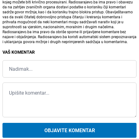
kojeg možete biti krivično procesuirani. Radiosarajevo.ba ima pravo i obavezu
da na zahtjev zvaničnih organa dostavi podatke o korisniku čiji komentari
sadrže govor mržnje, kao i da korisniku trajno blokira pristup. Obaviještavamo
vas da svaki čitatelj dobrovoljno pristupa čitanju i kreiranju komentara i
prihvata mogućnost da neki komentari mogu sadržavati narativ koji je u
suprotnosti sa vjerskim, nacionalnim, moralnim i drugim načelima.
Radiosarajevo.ba ima pravo da obriše sporne ili prijavljene komentare bez
najave i objašnjenja. Radiosarajevo.ba koristi automatski sistem prepoznavanja
i uklanjanja govora mržnje i drugih neprimjerenih sadržaja u komentarima.
VAŠ KOMENTAR
OBJAVITE KOMENTAR