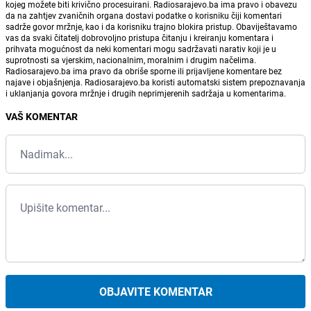
kojeg možete biti krivično procesuirani. Radiosarajevo.ba ima pravo i obavezu
da na zahtjev zvaničnih organa dostavi podatke o korisniku čiji komentari
sadrže govor mržnje, kao i da korisniku trajno blokira pristup. Obaviještavamo
vas da svaki čitatelj dobrovoljno pristupa čitanju i kreiranju komentara i
prihvata mogućnost da neki komentari mogu sadržavati narativ koji je u
suprotnosti sa vjerskim, nacionalnim, moralnim i drugim načelima.
Radiosarajevo.ba ima pravo da obriše sporne ili prijavljene komentare bez
najave i objašnjenja. Radiosarajevo.ba koristi automatski sistem prepoznavanja
i uklanjanja govora mržnje i drugih neprimjerenih sadržaja u komentarima.
VAŠ KOMENTAR
OBJAVITE KOMENTAR