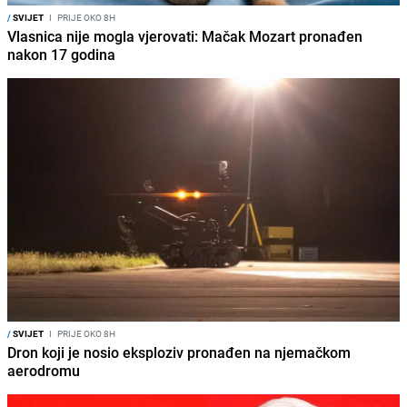
/
SVIJET
I
PRIJE OKO 8H
Vlasnica nije mogla vjerovati: Mačak Mozart pronađen
nakon 17 godina
/
SVIJET
I
PRIJE OKO 8H
Dron koji je nosio eksploziv pronađen na njemačkom
aerodromu