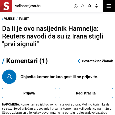
Otvor
/
VIJESTI
/
SVIJET
Da li je ovo nasljednik Hamneija:
Reuters navodi da su iz Irana stigli
"prvi signali"
/
Komentari (1)
Povratak na članak
Objavite komentar kao gost ili se prijavite.
Prijava
Registracija
NAPOMENA:
Komentari su isključivo lični stavovi autora. Molimo korisnike da
se suzdrže od vrijeđanja, psovanja i pisanja komentara koji podstiču na mržnju.
Strogo zabranjen bilo kakav govor mržnje na portalu radiosarajevo.ba, zbog