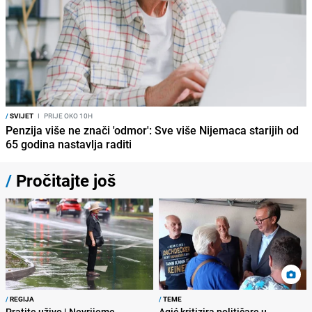
/
SVIJET
I
PRIJE OKO 10H
Penzija više ne znači 'odmor': Sve više Nijemaca starijih od
65 godina nastavlja raditi
/
Pročitajte još
/
REGIJA
/
TEME
Pratite uživo | Nevrijeme
Agić kritizira političare u