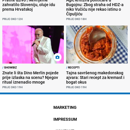
zahvatilo Sloveniju, oluje idu
Bugojnu: Zbog straha od HDZ-a
prema Hrvatskoj
niko Vučiću nije rekao istinu o
Čipuljiću
PRIJE OKO 12H
PRIJE OKO 18H
/
SHOWBIZ
/
RECEPTI
Znate li šta Dino Merlin pojede
Tajna savršenog makedonskog
prije izlaska na scenu? Njegov
ajvara: Stari recept za kremast i
ritual iznenadio mnoge
bogat okus
PRIJE OKO 19H
PRIJE OKO 19H
MARKETING
IMPRESSUM