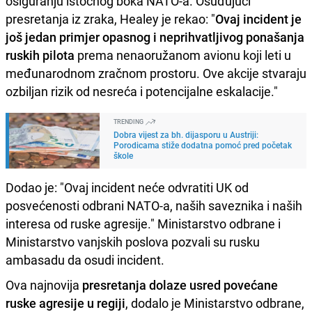
osiguranju istočnog boka NATO-a. Osuđujući
presretanja iz zraka, Healey je rekao: "
Ovaj incident je
još jedan primjer opasnog i neprihvatljivog ponašanja
ruskih pilota
prema nenaoružanom avionu koji leti u
međunarodnom zračnom prostoru. Ove akcije stvaraju
ozbiljan rizik od nesreća i potencijalne eskalacije."
TRENDING
Dobra vijest za bh. dijasporu u Austriji:
Porodicama stiže dodatna pomoć pred početak
škole
Dodao je: "Ovaj incident neće odvratiti UK od
posvećenosti odbrani NATO-a, naših saveznika i naših
interesa od ruske agresije." Ministarstvo odbrane i
Ministarstvo vanjskih poslova pozvali su rusku
ambasadu da osudi incident.
Ova najnovija
presretanja dolaze usred povećane
ruske agresije u regiji
, dodalo je Ministarstvo odbrane,