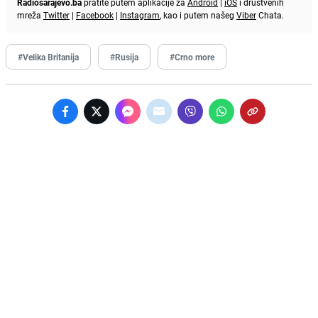
Radiosarajevo.ba
pratite putem aplikacije za
Android
|
iOS
i društvenih
mreža
Twitter
|
Facebook
|
Instagram
, kao i putem našeg
Viber
Chata.
#Velika Britanija
#Rusija
#Crno more