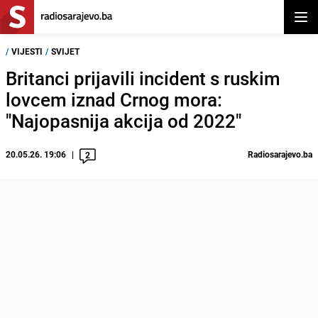
Otvor
/
VIJESTI
/
SVIJET
Britanci prijavili incident s ruskim
lovcem iznad Crnog mora:
"Najopasnija akcija od 2022"
20.05.26. 19:06
Radiosarajevo.ba
2