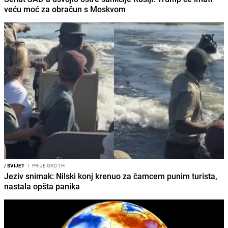
veću moć za obračun s Moskvom
/
SVIJET
I
PRIJE OKO 1H
Jeziv snimak: Nilski konj krenuo za čamcem punim turista,
nastala opšta panika