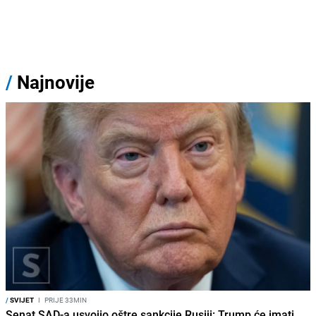
/
Najnovije
/
SVIJET
I
PRIJE 33MIN
Senat SAD-a usvojio oštre sankcije Rusiji: Trump će imati