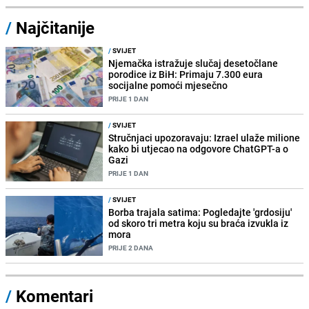
/
Najčitanije
/
SVIJET
Njemačka istražuje slučaj desetočlane
porodice iz BiH: Primaju 7.300 eura
socijalne pomoći mjesečno
PRIJE 1 DAN
/
SVIJET
Stručnjaci upozoravaju: Izrael ulaže milione
kako bi utjecao na odgovore ChatGPT-a o
Gazi
PRIJE 1 DAN
/
SVIJET
Borba trajala satima: Pogledajte 'grdosiju'
od skoro tri metra koju su braća izvukla iz
mora
PRIJE 2 DANA
/
Komentari