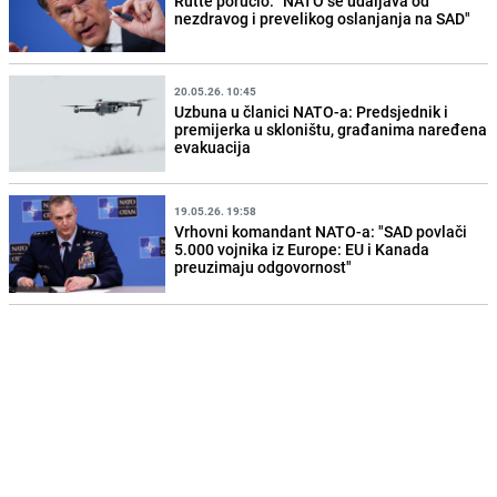
Rutte poručio: "NATO se udaljava od
nezdravog i prevelikog oslanjanja na SAD"
20.05.26. 10:45
Uzbuna u članici NATO-a: Predsjednik i
premijerka u skloništu, građanima naređena
evakuacija
19.05.26. 19:58
Vrhovni komandant NATO-a: "SAD povlači
5.000 vojnika iz Europe: EU i Kanada
preuzimaju odgovornost"