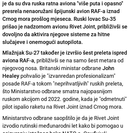
je da su dva ruska ratna aviona "više puta i opasno"
presrela nenaoružani špijunski avion RAF-a iznad
Crnog mora prošlog mjeseca. Ruski lovac Su-35
prišao je nadzornom avionu Rivet Joint, približivši se
dovoljno da aktivira njegove sisteme za hitne
slučajeve i onemogući autopilota.
Mlažnjak Su-27 također je izvršio šest preleta ispred
aviona RAF-a
, približivši se na samo šest metara od
njegovog nosa. Britanski ministar odbrane
John
Healey
pohvalio je "izvanredan profesionalizam"
posade RAF-a tokom "neprihvatljivih" ruskih preleta,
što Ministarstvo odbrane smatra najopasnijom
ruskom akcijom od 2022. godine, kada je "odmetnuti"
pilot ispalio raketu na Rivet Joint iznad Crnog mora.
Ministarstvo odbrane saopštilo je da je Rivet Joint
izvodio rutinski međunarodni let kako bi pomogao u