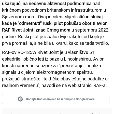
ukazujući na nedavnu aktivnost podmornica
nad
kritičnom podvodnom britanskom infrastrukturom u
Sjevernom moru. Ovaj incident slijedi
sličan slučaj
kada je "odmetnuti" ruski pilot pokušao oboriti avion
RAF Rivet Joint iznad Crnog mora
u septembru 2022.
godine. Ruski pilot je ispalio dvije rakete, od kojih je
prva promašila, a ne bila u kvaru, kako se tada tvrdilo.
RAF-ov RC-135W Rivet Joint je u vlasništvu 51.
eskadrile i obično leti iz baze u Lincolnshireu. Avion
koristi napredne senzore za "presretanje i analizu
signala u cijelom elektromagnetnom spektru,
pružajući strateške i taktičke obavještajne podatke u
realnom vremenu", navodi se na web stranici RAF-a.
Dodajte Radiosarajevo.ba u omiljene Google izvore